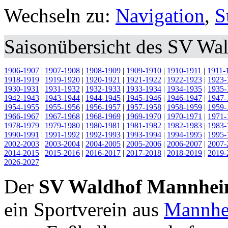
Wechseln zu:
Navigation
,
S
Saisonübersicht des
SV Wal
1906-1907
|
1907-1908
|
1908-1909
|
1909-1910
|
1910-1911
|
1911-
1918-1919
|
1919-1920
|
1920-1921
|
1921-1922
|
1922-1923
|
1923-
1930-1931
|
1931-1932
|
1932-1933
|
1933-1934
|
1934-1935
|
1935-
1942-1943
|
1943-1944
|
1944-1945
|
1945-1946
|
1946-1947
|
1947-
1954-1955
|
1955-1956
|
1956-1957
|
1957-1958
|
1958-1959
|
1959-
1966-1967
|
1967-1968
|
1968-1969
|
1969-1970
|
1970-1971
|
1971-
1978-1979
|
1979-1980
|
1980-1981
|
1981-1982
|
1982-1983
|
1983-
1990-1991
|
1991-1992
|
1992-1993
|
1993-1994
|
1994-1995
|
1995-
2002-2003
|
2003-2004
|
2004-2005
|
2005-2006
|
2006-2007
|
2007-
2014-2015
|
2015-2016
|
2016-2017
|
2017-2018
|
2018-2019
|
2019-
2026-2027
Der
SV Waldhof Mannhei
ein Sportverein aus
Mannh