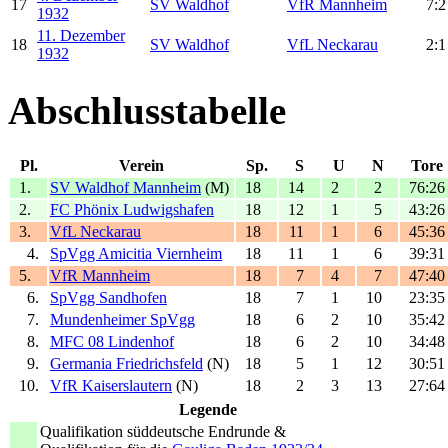
17
SV Waldhof
VfR Mannheim
7:2
1932
11. Dezember
18
SV Waldhof
VfL Neckarau
2:1
1932
Abschlusstabelle
Pl.
Verein
Sp.
S
U
N
Tore
1.
SV Waldhof Mannheim
(M)
18
14
2
2
76:26
2.
FC Phönix Ludwigshafen
18
12
1
5
43:26
3.
VfL Neckarau
18
11
1
6
45:36
4.
SpVgg Amicitia Viernheim
18
11
1
6
39:31
5.
VfR Mannheim
18
7
4
7
47:40
6.
SpVgg Sandhofen
18
7
1
10
23:35
7.
Mundenheimer SpVgg
18
6
2
10
35:42
8.
MFC 08 Lindenhof
18
6
2
10
34:48
9.
Germania Friedrichsfeld
(N)
18
5
1
12
30:51
10.
VfR Kaiserslautern
(N)
18
2
3
13
27:64
Legende
Qualifikation süddeutsche Endrunde &