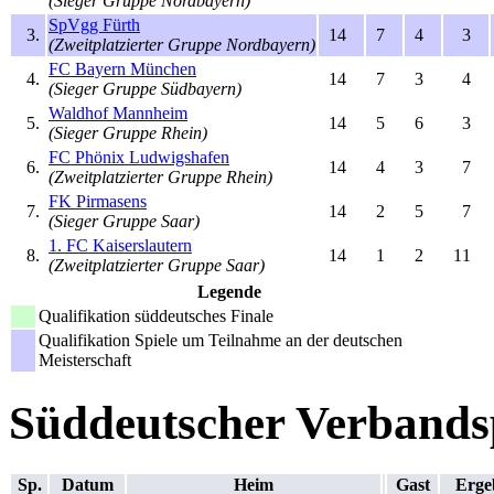
(Sieger Gruppe Nordbayern)
SpVgg Fürth
3.
14
7
4
3
(Zweitplatzierter Gruppe Nordbayern)
FC Bayern München
4.
14
7
3
4
(Sieger Gruppe Südbayern)
Waldhof Mannheim
5.
14
5
6
3
(Sieger Gruppe Rhein)
FC Phönix Ludwigshafen
6.
14
4
3
7
(Zweitplatzierter Gruppe Rhein)
FK Pirmasens
7.
14
2
5
7
(Sieger Gruppe Saar)
1. FC Kaiserslautern
8.
14
1
2
11
(Zweitplatzierter Gruppe Saar)
Legende
Qualifikation süddeutsches Finale
Qualifikation Spiele um Teilnahme an der deutschen
Meisterschaft
Süddeutscher Verbands
Sp.
Datum
Heim
Gast
Erge