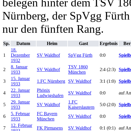
belegen hinter dem TSV 1
Nürnberg, der SpVgg Fürt
nur den fünften Rang.
Sp.
Datum
Heim
Gast
Ergebnis
Ber
18.
1
Dezember
SV Waldhof
SpVgg Fürth
0:0
Spielb
1932
8. Januar
TSV 1860
2
SV Waldhof
2:4 (2:3)
Spielb
1933
München
15. Januar
3
1.FC Nürnberg
SV Waldhof
3:1 (1:0)
Spielb
1933
22. Januar
Phönix
4
SV Waldhof
0:0
auf An
1933
Ludwigshafen
29. Januar
1.FC
5
SV Waldhof
5:0 (2:0)
Spielb
1933
Kaiserslautern
5. Februar
FC Bayern
6
SV Waldhof
0:0
Spielb
1933
München
12. Februar
7
FK Pirmasens
SV Waldhof
0:1 (0:1)
auf An
1933