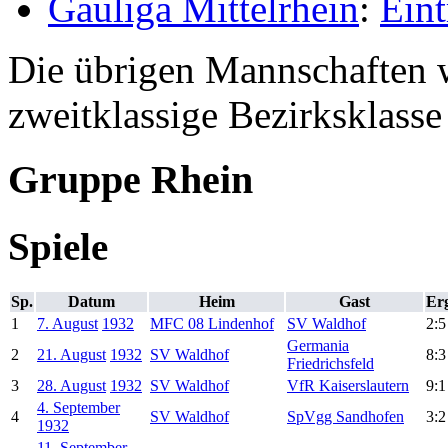
Gauliga Mittelrhein
:
Eint
Die übrigen Mannschaften w
zweitklassige Bezirksklasse 
Gruppe Rhein
Spiele
Sp.
Datum
Heim
Gast
Er
1
7. August
1932
MFC 08 Lindenhof
SV Waldhof
2:5
Germania
2
21. August
1932
SV Waldhof
8:3
Friedrichsfeld
3
28. August
1932
SV Waldhof
VfR Kaiserslautern
9:1
4. September
4
SV Waldhof
SpVgg Sandhofen
3:2
1932
11. September