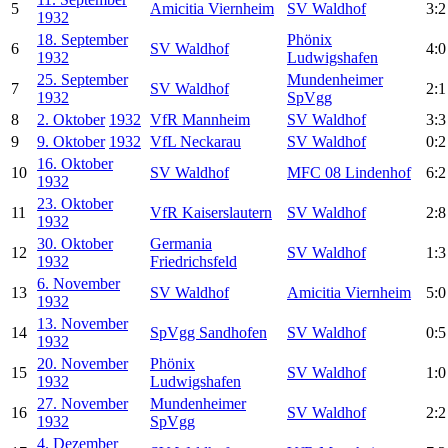
5
Amicitia Viernheim
SV Waldhof
3:2
1932
18. September
Phönix
6
SV Waldhof
4:0
1932
Ludwigshafen
25. September
Mundenheimer
7
SV Waldhof
2:1
1932
SpVgg
8
2. Oktober
1932
VfR Mannheim
SV Waldhof
3:3
9
9. Oktober
1932
VfL Neckarau
SV Waldhof
0:2
16. Oktober
10
SV Waldhof
MFC 08 Lindenhof
6:2
1932
23. Oktober
11
VfR Kaiserslautern
SV Waldhof
2:8
1932
30. Oktober
Germania
12
SV Waldhof
1:3
1932
Friedrichsfeld
6. November
13
SV Waldhof
Amicitia Viernheim
5:0
1932
13. November
14
SpVgg Sandhofen
SV Waldhof
0:5
1932
20. November
Phönix
15
SV Waldhof
1:0
1932
Ludwigshafen
27. November
Mundenheimer
16
SV Waldhof
2:2
1932
SpVgg
4. Dezember