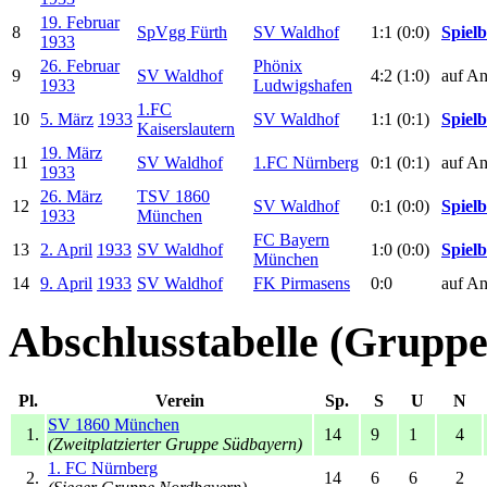
19. Februar
8
SpVgg Fürth
SV Waldhof
1:1 (0:0)
Spielb
1933
26. Februar
Phönix
9
SV Waldhof
4:2 (1:0)
auf An
1933
Ludwigshafen
1.FC
10
5. März
1933
SV Waldhof
1:1 (0:1)
Spielb
Kaiserslautern
19. März
11
SV Waldhof
1.FC Nürnberg
0:1 (0:1)
auf An
1933
26. März
TSV 1860
12
SV Waldhof
0:1 (0:0)
Spielb
1933
München
FC Bayern
13
2. April
1933
SV Waldhof
1:0 (0:0)
Spielb
München
14
9. April
1933
SV Waldhof
FK Pirmasens
0:0
auf An
Abschlusstabelle (Gruppe
Pl.
Verein
Sp.
S
U
N
SV 1860 München
1.
14
9
1
4
(Zweitplatzierter Gruppe Südbayern)
1. FC Nürnberg
2.
14
6
6
2