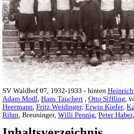
SV Waldhof 07, 1932-1933 - hinten
Heinrich
Adam Modl
,
Hans Tauchert
,
Otto Siffling
, 
Heermann
,
Fritz Weidinger
,
Erwin Kiefer
,
Ka
Rihm
, Breuninger,
Willi Pennig
,
Peter Haber
Inhaltsverzeichnis