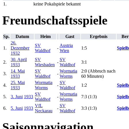
1.
keine Pokalspiele bekannt
Freundschaftsspiele
Sp.
Datum
Heim
Gast
Ergebnis
Ber
26.
SV
Austria
1.
Dezember
-
1:5
Spielb
Waldhof
Wien
1932
30. April
SV
SV
2.
-
3:1
1933
Wiesbaden
Waldhof
14. Mai
SV
Wormatia
2:0 (Abbruch nach
3.
-
1933
Waldhof
Worms
60 Minuten)
25. Mai
Wormatia
SV
4.
-
1:2
Spielb
1933
Worms
Waldhof
SV
Wormatia
5.
3. Juni
1933
-
7:3 (1:3)
Spielb
Waldhof
Worms
VfL
SV
6.
5. Juni
1933
-
3:3 (1:3)
Spielb
Neckarau
Waldhof
Saisonnavigation