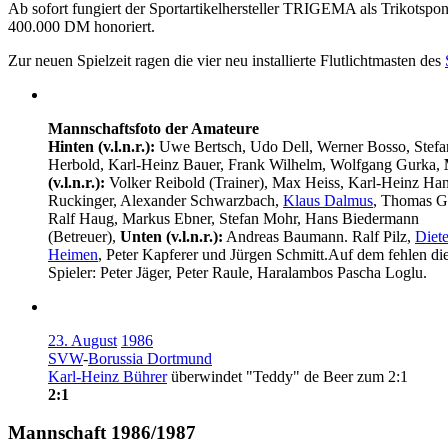
Ab sofort fungiert der Sportartikelhersteller TRIGEMA als Trikotsp
400.000 DM honoriert.
Zur neuen Spielzeit ragen die vier neu installierte Flutlichtmasten des
Mannschaftsfoto der Amateure
Hinten (v.l.n.r.):
Uwe Bertsch, Udo Dell, Werner Bosso, Stefa
Herbold, Karl-Heinz Bauer, Frank Wilhelm, Wolfgang Gurka,
(v.l.n.r.):
Volker Reibold (Trainer), Max Heiss, Karl-Heinz Han
Ruckinger, Alexander Schwarzbach,
Klaus Dalmus
, Thomas Ge
Ralf Haug, Markus Ebner, Stefan Mohr, Hans Biedermann
(Betreuer),
Unten (v.l.n.r.):
Andreas Baumann. Ralf Pilz,
Diete
Heimen
, Peter Kapferer und Jürgen Schmitt.Auf dem fehlen di
Spieler: Peter Jäger, Peter Raule, Haralambos Pascha Loglu.
23. August
1986
SVW
-
Borussia Dortmund
Karl-Heinz Bührer
überwindet "Teddy" de Beer zum 2:1
2:1
Mannschaft 1986/1987