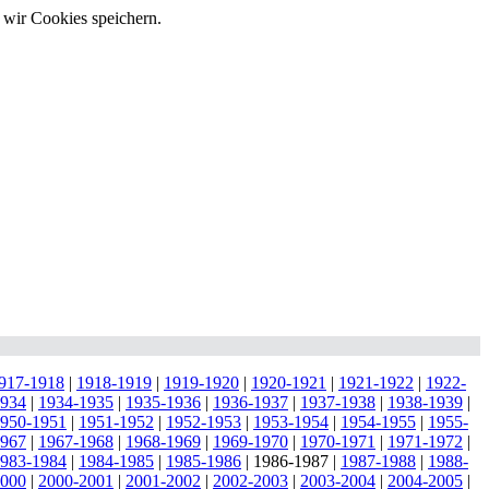
 wir Cookies speichern.
917-1918
|
1918-1919
|
1919-1920
|
1920-1921
|
1921-1922
|
1922-
1934
|
1934-1935
|
1935-1936
|
1936-1937
|
1937-1938
|
1938-1939
|
950-1951
|
1951-1952
|
1952-1953
|
1953-1954
|
1954-1955
|
1955-
1967
|
1967-1968
|
1968-1969
|
1969-1970
|
1970-1971
|
1971-1972
|
983-1984
|
1984-1985
|
1985-1986
|
1986-1987
|
1987-1988
|
1988-
2000
|
2000-2001
|
2001-2002
|
2002-2003
|
2003-2004
|
2004-2005
|