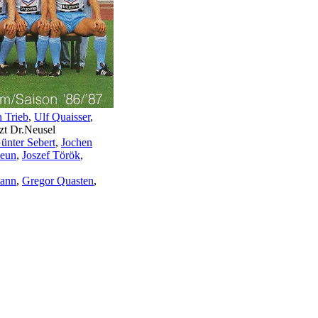
n Trieb
,
Ulf Quaisser
,
zt Dr.Neusel
ünter Sebert
,
Jochen
Neun
,
Joszef Török
,
ann
,
Gregor Quasten
,