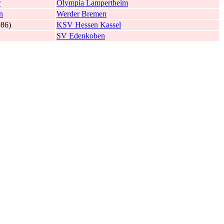
r
Olympia Lampertheim
n
Werder Bremen
986)
KSV Hessen Kassel
SV Edenkoben