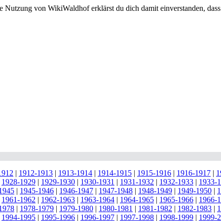
e Nutzung von WikiWaldhof erklärst du dich damit einverstanden, dass
1912
|
1912-1913
|
1913-1914
|
1914-1915
|
1915-1916
|
1916-1917
|
1
|
1928-1929
|
1929-1930
|
1930-1931
|
1931-1932
|
1932-1933
|
1933-
1945
|
1945-1946
|
1946-1947
|
1947-1948
|
1948-1949
|
1949-1950
|
1
|
1961-1962
|
1962-1963
|
1963-1964
|
1964-1965
|
1965-1966
|
1966-
1978
|
1978-1979
|
1979-1980
|
1980-1981
|
1981-1982
|
1982-1983
|
1
|
1994-1995
|
1995-1996
|
1996-1997
|
1997-1998
|
1998-1999
|
1999-