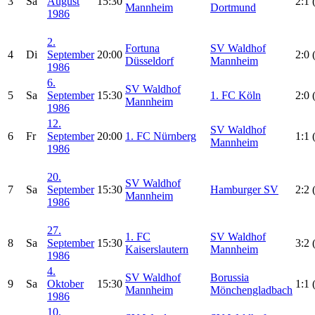
3
Sa
August
15:30
2:1 
Mannheim
Dortmund
1986
2.
Fortuna
SV Waldhof
4
Di
September
20:00
2:0 
Düsseldorf
Mannheim
1986
6.
SV Waldhof
5
Sa
September
15:30
1. FC Köln
2:0 
Mannheim
1986
12.
SV Waldhof
6
Fr
September
20:00
1. FC Nürnberg
1:1 
Mannheim
1986
20.
SV Waldhof
7
Sa
September
15:30
Hamburger SV
2:2 
Mannheim
1986
27.
1. FC
SV Waldhof
8
Sa
September
15:30
3:2 
Kaiserslautern
Mannheim
1986
4.
SV Waldhof
Borussia
9
Sa
Oktober
15:30
1:1 
Mannheim
Mönchengladbach
1986
10.