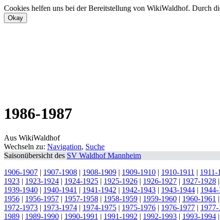
Cookies helfen uns bei der Bereitstellung von WikiWaldhof. Durch di
1986-1987
Aus WikiWaldhof
Wechseln zu:
Navigation
,
Suche
Saisonübersicht des
SV Waldhof Mannheim
1906-1907
|
1907-1908
|
1908-1909
|
1909-1910
|
1910-1911
|
1911-
1923
|
1923-1924
|
1924-1925
|
1925-1926
|
1926-1927
|
1927-1928
1939-1940
|
1940-1941
|
1941-1942
|
1942-1943
|
1943-1944
|
1944-
1956
|
1956-1957
|
1957-1958
|
1958-1959
|
1959-1960
|
1960-1961
1972-1973
|
1973-1974
|
1974-1975
|
1975-1976
|
1976-1977
|
1977-
1989
|
1989-1990
|
1990-1991
|
1991-1992
|
1992-1993
|
1993-1994