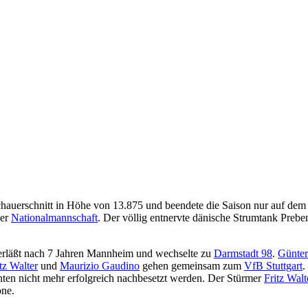
hauerschnitt in Höhe von 13.875 und beendete die Saison nur auf dem
der
Nationalmannschaft
. Der völlig entnervte dänische Strumtank Preb
rläßt nach 7 Jahren Mannheim und wechselte zu
Darmstadt 98
.
Günter
tz Walter
und
Maurizio Gaudino
gehen gemeinsam zum
VfB Stuttgart
.
nten nicht mehr erfolgreich nachbesetzt werden. Der Stürmer
Fritz Walt
one.