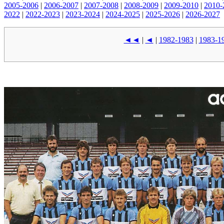
2005-2006
|
2006-2007
|
2007-2008
|
2008-2009
|
2009-2010
|
2010-
2022
|
2022-2023
|
2023-2024
|
2024-2025
|
2025-2026
|
2026-2027
◄◄
|
◄
|
1982-1983
|
1983-1