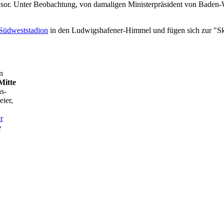
onsor. Unter Beobachtung, von damaligen Ministerpräsident von Baden-
Südweststadion
in den Ludwigshafener-Himmel und fügen sich zur "Sky
n
Mitte
s-
ier,
r
e