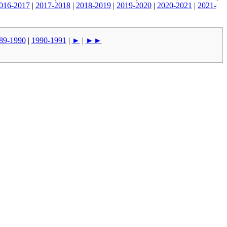
016-2017
|
2017-2018
|
2018-2019
|
2019-2020
|
2020-2021
|
2021-
89-1990
|
1990-1991
|
►
|
►►