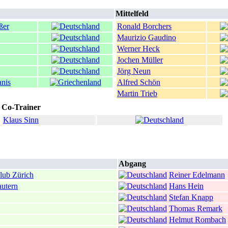
Mittelfeld
ßer
Ronald Borchers
Maurizio Gaudino
Werner Heck
Jochen Müller
Jörg Neun
anis
Alfred Schön
Martin Trieb
Co-Trainer
Klaus Sinn
Abgang
lub Zürich
Reiner Edelmann
autern
Hans Hein
Stefan Knapp
Thomas Remark
Helmut Rombach