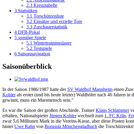
2.3
Kreuztabelle
3
Statistiken
3.1
Torschützenliste
3.2
Einsätze und erzielte Tore
3.3
Zuschauerstatistik
4
DFB-Pokal
5
sonstige Spiele
5.1
Wintertrainingslager
5.2
Testspiele
6
Saisonnavigation
Saisonüberblick
In der Saison 1986/1987 hatte der
SV Waldhof Mannheim
einen Zusc
Kohler
als erster (und bis heute letzter) Waldhöfer nach 46 Jahren in 
gewinnt, muss ein Marsmensch sein."
Es war die Saison der großen Abschiede. Trainer
Klaus Schlappner
ve
erhalten, Nationalspieler
Jürgen Kohler
wechselt zum
1. FC Köln
,
Fri
zwar 5,6 Millionen Mark in die Vereins-Kasse, aber diese Posten kon
hinter
Uwe Rahn
von
Borussia Mönchengladbach
die Torschützenkr