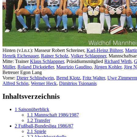
Hinten (v.l.n.r.): Masseur Robert Schreiner,
Karl-Heinz Bührer
,
Marti
Henrik Eichenauer
,
Rainer Scholz
,
Volker Schlappner
, Mannschaftsar
Mitte: Trainer
Klaus Schlappner
, Präsidiumsmitglied
Richard Wirth
,
G
Müller
,
Roland Dickgießer
,
Maurizio Gaudino
,
Jürgen Kohler
,
Jörg 
Betreuer Egon Lang
Vorne:
Dieter Schlindwein
,
Bernd Klotz
,
Fritz Walter
,
Uwe Zimmerm
Alfred Schön
,
Werner Heck
,
Dimitrios Tsionanis
Inhaltsverzeichnis
1
Saisonüberblick
1.1
Mannschaft 1986/1987
1.2
Transfer
2
Fußball-Bundesliga 1986/87
2.1
Spiele
2.2
Abschlusstabelle