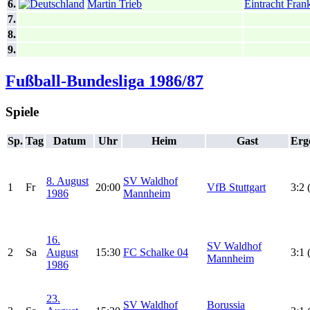
6.
Martin Trieb
Eintracht Frank
7.
8.
9.
Fußball-Bundesliga 1986/87
Spiele
Sp.
Tag
Datum
Uhr
Heim
Gast
Erg
8. August
SV Waldhof
1
Fr
20:00
VfB Stuttgart
3:2 
1986
Mannheim
16.
SV Waldhof
2
Sa
August
15:30
FC Schalke 04
3:1 
Mannheim
1986
23.
SV Waldhof
Borussia