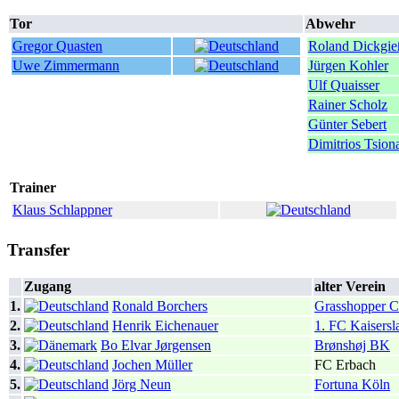
Tor
Abwehr
Gregor Quasten
Roland Dickgie
Uwe Zimmermann
Jürgen Kohler
Ulf Quaisser
Rainer Scholz
Günter Sebert
Dimitrios Tsion
Trainer
Klaus Schlappner
Transfer
Zugang
alter Verein
1.
Ronald Borchers
Grasshopper C
2.
Henrik Eichenauer
1. FC Kaisersl
3.
Bo Elvar Jørgensen
Brønshøj BK
4.
Jochen Müller
FC Erbach
5.
Jörg Neun
Fortuna Köln