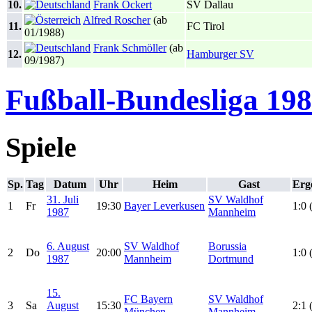
10.
Frank Ockert
SV Dallau
Alfred Roscher
(ab
11.
FC Tirol
01/1988)
Frank Schmöller
(ab
12.
Hamburger SV
09/1987)
Fußball-Bundesliga 198
Spiele
Sp.
Tag
Datum
Uhr
Heim
Gast
Erg
31. Juli
SV Waldhof
1
Fr
19:30
Bayer Leverkusen
1:0 
1987
Mannheim
6. August
SV Waldhof
Borussia
2
Do
20:00
1:0 
1987
Mannheim
Dortmund
15.
FC Bayern
SV Waldhof
3
Sa
August
15:30
2:1 
München
Mannheim