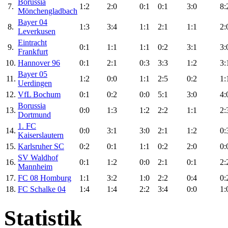
Borussia
7.
1:2
2:0
0:1
0:1
3:0
8:
Mönchengladbach
Bayer 04
8.
1:3
3:4
1:1
2:1
1:1
2:
Leverkusen
Eintracht
9.
0:1
1:1
1:1
0:2
3:1
3:
Frankfurt
10.
Hannover 96
0:1
2:1
0:3
3:3
1:2
3:
Bayer 05
11.
1:2
0:0
1:1
2:5
0:2
1:
Uerdingen
12.
VfL Bochum
0:1
0:2
0:0
5:1
3:0
4:
Borussia
13.
0:0
1:3
1:2
2:2
1:1
2:
Dortmund
1. FC
14.
0:0
3:1
3:0
2:1
1:2
0:
Kaiserslautern
15.
Karlsruher SC
0:2
0:1
1:1
0:2
2:0
0:
SV Waldhof
16.
0:1
1:2
0:0
2:1
0:1
2:
Mannheim
17.
FC 08 Homburg
1:1
3:2
1:0
2:2
0:4
0:
18.
FC Schalke 04
1:4
1:4
2:2
3:4
0:0
1:
Statistik