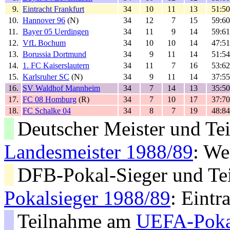
9.
Eintracht Frankfurt
34
10
11
13
51:50
10.
Hannover 96
(N)
34
12
7
15
59:60
11.
Bayer 05 Uerdingen
34
11
9
14
59:61
12.
VfL Bochum
34
10
10
14
47:51
13.
Borussia Dortmund
34
9
11
14
51:54
14.
1. FC Kaiserslautern
34
11
7
16
53:62
15.
Karlsruher SC
(N)
34
9
11
14
37:55
16.
SV Waldhof Mannheim
34
7
14
13
35:50
17.
FC 08 Homburg
(R)
34
7
10
17
37:70
18.
FC Schalke 04
34
8
7
19
48:84
Deutscher Meister und T
Landesmeister 1988/89
: We
DFB-Pokal-Sieger und T
Pokalsieger 1988/89
: Eintr
Teilnahme am
UEFA-Poka