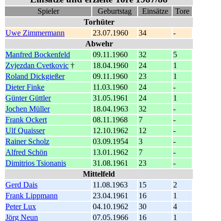
Spieler
Geburtstag
Einsätze
Tore
Torhüter
Uwe Zimmermann
23.07.1960
34
-
Abwehr
Manfred Bockenfeld
09.11.1960
32
5
Zvjezdan Cvetkovic
†
18.04.1960
24
1
Roland Dickgießer
09.11.1960
23
1
Dieter Finke
11.03.1960
24
-
Günter Güttler
31.05.1961
24
1
Jochen Müller
18.04.1963
32
-
Frank Ockert
08.11.1968
7
-
Ulf Quaisser
12.10.1962
12
-
Rainer Scholz
03.09.1954
3
-
Alfred Schön
13.01.1962
7
-
Dimitrios Tsionanis
31.08.1961
23
-
Mittelfeld
Gerd Dais
11.08.1963
15
2
Frank Lippmann
23.04.1961
16
1
Peter Lux
04.10.1962
30
4
Jörg Neun
07.05.1966
16
1