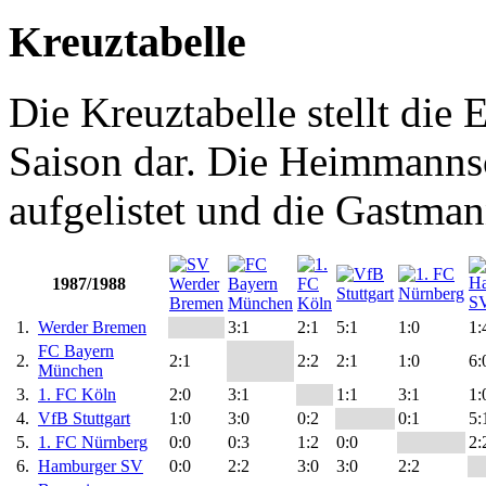
Kreuztabelle
Die Kreuztabelle stellt die E
Saison dar. Die Heimmannsch
aufgelistet und die Gastman
1987/1988
1.
Werder Bremen
3:1
2:1
5:1
1:0
1:
FC Bayern
2.
2:1
2:2
2:1
1:0
6:
München
3.
1. FC Köln
2:0
3:1
1:1
3:1
1:
4.
VfB Stuttgart
1:0
3:0
0:2
0:1
5:
5.
1. FC Nürnberg
0:0
0:3
1:2
0:0
2:
6.
Hamburger SV
0:0
2:2
3:0
3:0
2:2