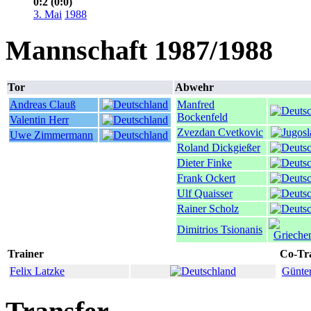
0:2 (0:0)
3. Mai
1988
Mannschaft 1987/1988
Tor
Abwehr
Andreas Clauß
Manfred
Bockenfeld
Valentin Herr
Zvezdan Cvetkovic
Uwe Zimmermann
Roland Dickgießer
Dieter Finke
Frank Ockert
Ulf Quaisser
Rainer Scholz
Dimitrios Tsionanis
Trainer
Co-Tr
Felix Latzke
Günter