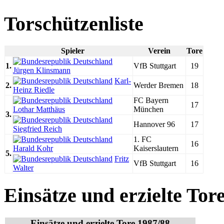
Torschützenliste
Spieler
Verein
Tore
1.
VfB Stuttgart
19
Jürgen Klinsmann
Karl-
2.
Werder Bremen
18
Heinz Riedle
FC Bayern
17
Lothar Matthäus
München
3.
Hannover 96
17
Siegfried Reich
1. FC
16
Harald Kohr
Kaiserslautern
5.
Fritz
VfB Stuttgart
16
Walter
Einsätze und erzielte Tor
Einsätze und erzielte Tore 1987/88