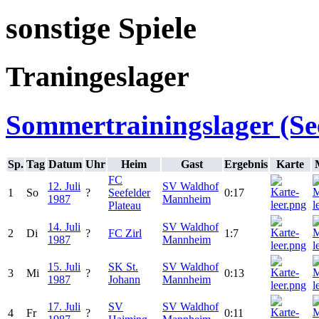
sonstige Spiele
Traningeslager
Sommertrainingslager (See
Sp.
Tag
Datum
Uhr
Heim
Gast
Ergebnis
Karte
FC
12. Juli
SV Waldhof
1
So
?
Seefelder
0:17
1987
Mannheim
Plateau
14. Juli
SV Waldhof
2
Di
?
FC Zirl
1:7
1987
Mannheim
15. Juli
SK St.
SV Waldhof
3
Mi
?
0:13
1987
Johann
Mannheim
17. Juli
SV
SV Waldhof
4
Fr
?
0:11