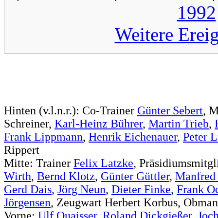
1992
Weitere Erei
Hinten (v.l.n.r.): Co-Trainer
Günter Sebert
, M
Schreiner,
Karl-Heinz Bührer
,
Martin Trieb
,
Frank Lippmann
,
Henrik Eichenauer
,
Peter 
Rippert
Mitte: Trainer
Felix Latzke
, Präsidiumsmitg
Wirth
,
Bernd Klotz
,
Günter Güttler
,
Manfred
Gerd Dais
,
Jörg Neun
,
Dieter Finke
,
Frank O
Jörgensen
, Zeugwart Herbert Korbus, Obma
Vorne:
Ulf Quaisser
,
Roland Dickgießer
,
Joc