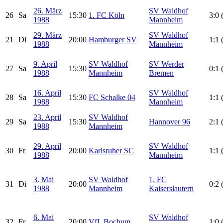
26. März
SV Waldhof
26
Sa
15:30
1. FC Köln
3:0 
1988
Mannheim
29. März
SV Waldhof
21
Di
20:00
Hamburger SV
1:1 
1988
Mannheim
9. April
SV Waldhof
SV Werder
27
Sa
15:30
0:1 
1988
Mannheim
Bremen
16. April
SV Waldhof
28
Sa
15:30
FC Schalke 04
1:1 
1988
Mannheim
23. April
SV Waldhof
29
Sa
15:30
Hannover 96
2:1 
1988
Mannheim
29. April
SV Waldhof
30
Fr
20:00
Karlsruher SC
1:1 
1988
Mannheim
3. Mai
SV Waldhof
1. FC
31
Di
20:00
0:2 
1988
Mannheim
Kaiserslautern
6. Mai
SV Waldhof
32
Fr
20:00
VfL Bochum
1:0 