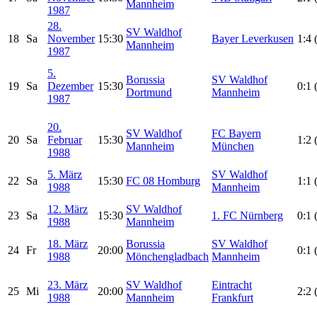
Mannheim
1987
28.
SV Waldhof
18
Sa
November
15:30
Bayer Leverkusen
1:4 
Mannheim
1987
5.
Borussia
SV Waldhof
19
Sa
Dezember
15:30
0:1 
Dortmund
Mannheim
1987
20.
SV Waldhof
FC Bayern
20
Sa
Februar
15:30
1:2 
Mannheim
München
1988
5. März
SV Waldhof
22
Sa
15:30
FC 08 Homburg
1:1 
1988
Mannheim
12. März
SV Waldhof
23
Sa
15:30
1. FC Nürnberg
0:1 
1988
Mannheim
18. März
Borussia
SV Waldhof
24
Fr
20:00
0:1 
1988
Mönchengladbach
Mannheim
23. März
SV Waldhof
Eintracht
25
Mi
20:00
2:2 
1988
Mannheim
Frankfurt