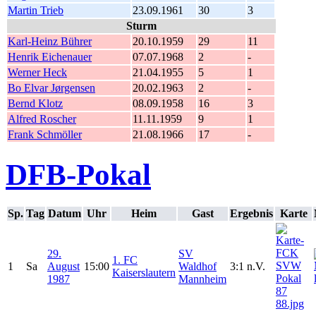
Martin Trieb
23.09.1961
30
3
Sturm
Karl-Heinz Bührer
20.10.1959
29
11
Henrik Eichenauer
07.07.1968
2
-
Werner Heck
21.04.1955
5
1
Bo Elvar Jørgensen
20.02.1963
2
-
Bernd Klotz
08.09.1958
16
3
Alfred Roscher
11.11.1959
9
1
Frank Schmöller
21.08.1966
17
-
DFB-Pokal
Sp.
Tag
Datum
Uhr
Heim
Gast
Ergebnis
Karte
29.
SV
1. FC
1
Sa
August
15:00
Waldhof
3:1 n.V.
Kaiserslautern
1987
Mannheim