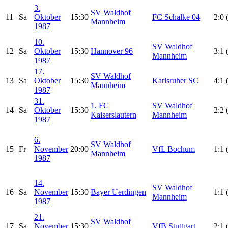
3.
SV Waldhof
11
Sa
Oktober
15:30
FC Schalke 04
2:0 
Mannheim
1987
10.
SV Waldhof
12
Sa
Oktober
15:30
Hannover 96
3:1 
Mannheim
1987
17.
SV Waldhof
13
Sa
Oktober
15:30
Karlsruher SC
4:1 
Mannheim
1987
31.
1. FC
SV Waldhof
14
Sa
Oktober
15:30
2:2 
Kaiserslautern
Mannheim
1987
6.
SV Waldhof
15
Fr
November
20:00
VfL Bochum
1:1 
Mannheim
1987
14.
SV Waldhof
16
Sa
November
15:30
Bayer Uerdingen
1:1 
Mannheim
1987
21.
SV Waldhof
17
Sa
November
15:30
VfB Stuttgart
2:1 