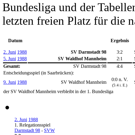
Bundesliga und der Tabelle
letzten freien Platz für die
Datum
Ergebnis
2. Juni
1988
SV Darmstadt 98
3:2
5. Juni
1988
SV Waldhof Mannheim
2:1
Gesamt:
SV Darmstadt 98
4:4
Entscheidungsspiel (in Saarbrücken):
0:0 n. V.
9. Juni
1988
SV Waldhof Mannheim
(5:4 i. E.)
der SV Waldhof Mannheim verbleibt in der 1. Bundesliga
2. Juni
1988
1. Relegationsspiel
Darmstadt 98
-
SVW