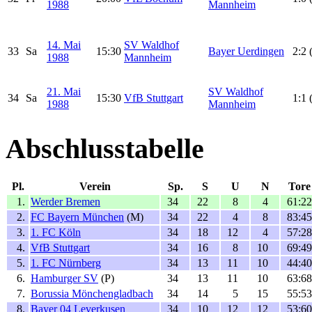
1988
Mannheim
14. Mai
SV Waldhof
33
Sa
15:30
Bayer Uerdingen
2:2 
1988
Mannheim
21. Mai
SV Waldhof
34
Sa
15:30
VfB Stuttgart
1:1 
1988
Mannheim
Abschlusstabelle
Pl.
Verein
Sp.
S
U
N
Tore
1.
Werder Bremen
34
22
8
4
61:22
2.
FC Bayern München
(M)
34
22
4
8
83:45
3.
1. FC Köln
34
18
12
4
57:28
4.
VfB Stuttgart
34
16
8
10
69:49
5.
1. FC Nürnberg
34
13
11
10
44:40
6.
Hamburger SV
(P)
34
13
11
10
63:68
7.
Borussia Mönchengladbach
34
14
5
15
55:53
8.
Bayer 04 Leverkusen
34
10
12
12
53:60