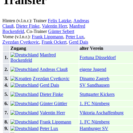
Transfer
Hinten (v.l.n.r.): Trainer
Felix Latzke
,
Andreas
Clauß
,
Dieter Finke
,
Valentin Herr
,
Manfred
Bockenfeld
, Co-Trainer
Günter Sebert
Vorne (v.l.n.r.):
Frank Lippmann
,
Peter Lux
,
Zvezdan Cvetkovic
,
Frank Ockert
,
Gerd Dais
Zugang
alter Verein
Manfred
1.
Fortuna Düsseldorf
Bockenfeld
2.
Andreas Clauß
eigene Jugend
3.
Zvezdan Cvetkovic
Dinamo Zagreb
4.
Gerd Dais
SV Sandhausen
5.
Dieter Finke
Stuttgarter Kickers
6.
Günter Güttler
1. FC Nürnberg
7.
Valentin Herr
Viktoria Aschaffenburg
8.
Frank Lippmann
1. FC Nürnberg
9.
Peter Lux
Hamburger SV