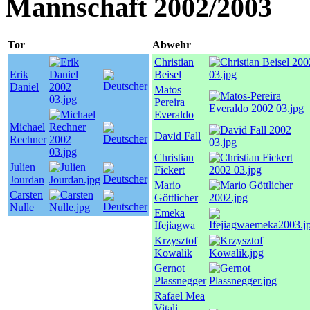
Mannschaft 2002/2003
Tor
Abwehr
Christian
Erik
Beisel
Daniel
Matos
Pereira
Everaldo
Michael
David Fall
Rechner
Christian
Julien
Fickert
Jourdan
Mario
Carsten
Göttlicher
Nulle
Emeka
Ifejiagwa
Krzysztof
Kowalik
Gernot
Plassnegger
Rafael Mea
Vitali