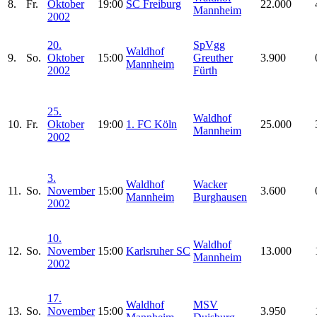
8.
Fr.
Oktober
19:00
SC Freiburg
22.000
Mannheim
2002
20.
SpVgg
Waldhof
9.
So.
Oktober
15:00
Greuther
3.900
Mannheim
2002
Fürth
25.
Waldhof
10.
Fr.
Oktober
19:00
1. FC Köln
25.000
Mannheim
2002
3.
Waldhof
Wacker
11.
So.
November
15:00
3.600
Mannheim
Burghausen
2002
10.
Waldhof
12.
So.
November
15:00
Karlsruher SC
13.000
Mannheim
2002
17.
Waldhof
MSV
13.
So.
November
15:00
3.950