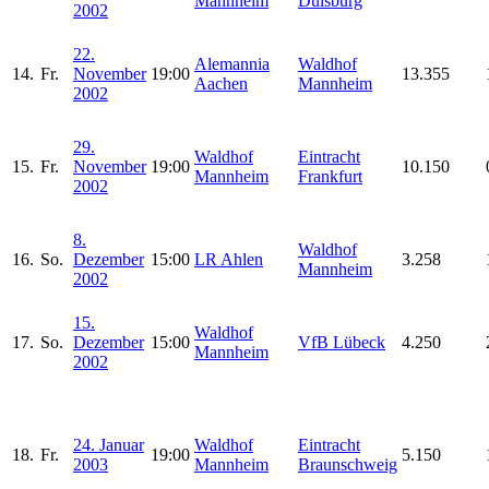
Mannheim
Duisburg
2002
22.
Alemannia
Waldhof
14.
Fr.
November
19:00
13.355
Aachen
Mannheim
2002
29.
Waldhof
Eintracht
15.
Fr.
November
19:00
10.150
Mannheim
Frankfurt
2002
8.
Waldhof
16.
So.
Dezember
15:00
LR Ahlen
3.258
Mannheim
2002
15.
Waldhof
17.
So.
Dezember
15:00
VfB Lübeck
4.250
Mannheim
2002
24. Januar
Waldhof
Eintracht
18.
Fr.
19:00
5.150
2003
Mannheim
Braunschweig