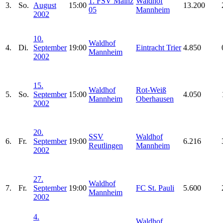
1. FSV Mainz
Waldhof
3.
So.
August
15:00
13.200
05
Mannheim
2002
10.
Waldhof
4.
Di.
September
19:00
Eintracht Trier
4.850
Mannheim
2002
15.
Waldhof
Rot-Weiß
5.
So.
September
15:00
4.050
Mannheim
Oberhausen
2002
20.
SSV
Waldhof
6.
Fr.
September
19:00
6.216
Reutlingen
Mannheim
2002
27.
Waldhof
7.
Fr.
September
19:00
FC St. Pauli
5.600
Mannheim
2002
4.
Waldhof