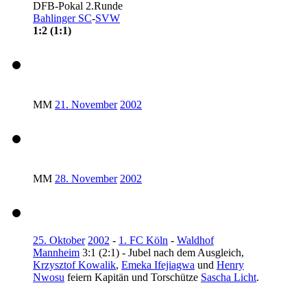
DFB-Pokal 2.Runde
Bahlinger SC
-
SVW
1:2 (1:1)
MM
21. November
2002
MM
28. November
2002
25. Oktober
2002
-
1. FC Köln
-
Waldhof
Mannheim
3:1 (2:1) - Jubel nach dem Ausgleich,
Krzysztof Kowalik
,
Emeka Ifejiagwa
und
Henry
Nwosu
feiern Kapitän und Torschütze
Sascha Licht
.