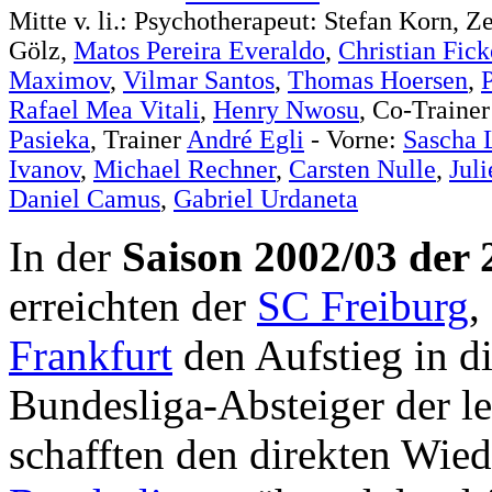
Mitte v. li.: Psychotherapeut: Stefan Korn, 
Gölz,
Matos Pereira Everaldo
,
Christian Fick
Maximov
,
Vilmar Santos
,
Thomas Hoersen
,
Rafael Mea Vitali
,
Henry Nwosu
, Co-Traine
Pasieka
, Trainer
André Egli
- Vorne:
Sascha 
Ivanov
,
Michael Rechner
,
Carsten Nulle
,
Jul
Daniel Camus
,
Gabriel Urdaneta
In der
Saison 2002/03 der 
erreichten der
SC Freiburg
,
Frankfurt
den Aufstieg in d
Bundesliga-Absteiger der le
schafften den direkten Wied