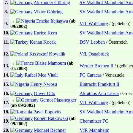
7.
Alexander Göhring
SV Waldhof Mannheim Ama
8.
Viktor Göhring
SV Waldhof Mannheim Ama
→
Emeka Ifejiagwa
(ab
9.
VfL Wolfsburg
/ (geliehen)
09/2002)
10.
Enrico Kern
SV Waldhof Mannheim Ama
11.
Kenan Kocak
DSV Leoben
/ Österreich
12.
Krzysztof Kowalik
VfL Osnabrück
→
Blaise Mamoum
(ab
13.
Werder Bremen II
/ (geliehe
01/2003)
14.
Rafael Mea Vitali
FC Caracas
/ Venezuela
15.
Henry Nwosu
Eintracht Frankfurt II
16.
Oliver Otto
Akratitos Ano Liosia
/ Grie
→
Gernot Plassnegger
17.
VfL Wolfsburg
/ (geliehen)
(ab 09/2002)
18.
Pavel Popovits
SV Waldhof Mannheim Ama
Robert Ratkowski
(ab
19.
Chemnitzer FC
09/2002)
20.
Michael Rechner
VfR Mannheim