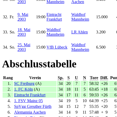
2003
Mannheim
Aachen
9. Mai
Eintracht
Waldhof
32.
Fr.
19:00
15.000
2003
Frankfurt
Mannheim
18. Mai
Waldhof
33.
So.
15:00
LR Ahlen
3.200
2003
Mannheim
25. Mai
Waldhof
34.
So.
15:00
VfB Lübeck
6.500
2003
Mannheim
Abschlusstabelle
Rang
Verein
Sp.
S
U
N
Tore
Diff.
Pun
1.
SC Freiburg
(A)
34
20
7
7
58:32
+26
6
2.
1. FC Köln
(A)
34
18
11
5
63:45
+18
6
3.
Eintracht Frankfurt
34
17
11
6
59:33
+26
6
4.
1. FSV Mainz 05
34
19
5
10
64:39
+25
6
5.
SpVgg Greuther Fürth
34
15
12
7
55:35
+20
5
6.
Alemannia Aachen
34
14
9
11
57:48
+
9
5