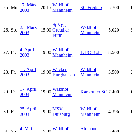
17. März
Waldhof
25.
Mo.
20:15
SC Freiburg
5.700
2003
Mannheim
SpVgg
23. März
Waldhof
26.
So.
15:00
Greuther
5.020
2003
Mannheim
Fürth
4. April
Waldhof
27.
Fr.
19:00
1. FC Köln
8.500
2003
Mannheim
11. April
Wacker
Waldhof
28.
Fr.
19:00
3.500
2003
Burghausen
Mannheim
17. April
Waldhof
29.
Fr.
19:00
Karlsruher SC
7.400
2003
Mannheim
25. April
MSV
Waldhof
30.
Fr.
19:00
4.396
2003
Duisburg
Mannheim
4. Mai
Waldhof
Alemannia
31.
So.
15:00
3.400