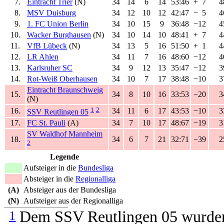
7.
Eintracht Trier
(N)
34
14
6
14
53:46
+
7
4
8.
MSV Duisburg
34
12
10
12
42:47
−
5
4
9.
1. FC Union Berlin
34
10
15
9
36:48
−12
4
10.
Wacker Burghausen
(N)
34
10
14
10
48:41
+
7
4
11.
VfB Lübeck
(N)
34
13
5
16
51:50
+
1
4
12.
LR Ahlen
34
11
7
16
48:60
−12
4
13.
Karlsruher SC
34
9
12
13
35:47
−12
3
14.
Rot-Weiß Oberhausen
34
10
7
17
38:48
−10
3
Eintracht Braunschweig
15.
34
8
10
16
33:53
−20
3
(N)
1
2
16.
34
11
6
17
43:53
−10
3
SSV Reutlingen 05
17.
FC St. Pauli
(A)
34
7
10
17
48:67
−19
3
SV Waldhof Mannheim
18.
34
6
7
21
32:71
−39
2
2
Legende
Aufsteiger in die
Bundesliga
Absteiger in die
Regionalliga
(A)
Absteiger aus der Bundesliga
(N)
Aufsteiger aus der Regionalliga
1
Dem SSV Reutlingen 05 wurden