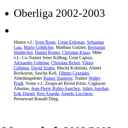
Oberliga 2002-2003
Hinten v.I.:
Sven Bopp
,
Umut Erdogan
,
Sebastian
Gau
,
Mario Göttlicher
. Matthias Gutzler,
Benjamin
Waldecker
,
Daniel Reuter
,
Christian Klaus
. Mitte
v.I.: Co-Trainer Jener Külbag, Ümit Capraz,
Alexander Göhring
,
Christian Beisel
,
Viktor
Göhring
,
David Szabo
, Maciej Kubinski, Ahmet
Bozkoyun, Sascha Keil,
Filippo Graziano
,
Abteilungsleiter
Rainer Spagerer
, Trainer
Walter
Pradt
. Vorne v.l.: Zeugwart Bernd Klotz. Caglayan
Altuntas,
Jean-Pierre Rubio-Sanchez
,
Julien Jourdan
,
Erik Daniel
,
Ken Asaeda
,
Angelo Lucchese
,
Pressewart Ronald Ding.