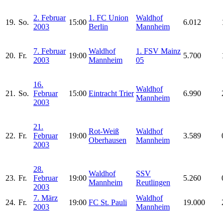
2. Februar
1. FC Union
Waldhof
19.
So.
15:00
6.012
2003
Berlin
Mannheim
7. Februar
Waldhof
1. FSV Mainz
20.
Fr.
19:00
5.700
2003
Mannheim
05
16.
Waldhof
21.
So.
Februar
15:00
Eintracht Trier
6.990
Mannheim
2003
21.
Rot-Weiß
Waldhof
22.
Fr.
Februar
19:00
3.589
Oberhausen
Mannheim
2003
28.
Waldhof
SSV
23.
Fr.
Februar
19:00
5.260
Mannheim
Reutlingen
2003
7. März
Waldhof
24.
Fr.
19:00
FC St. Pauli
19.000
2003
Mannheim