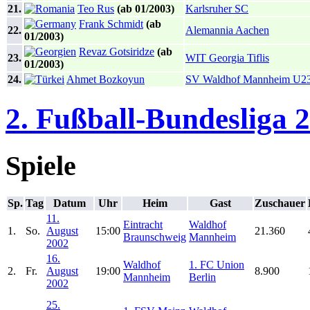
21.
Teo Rus
(ab 01/2003)
Karlsruher SC
Frank Schmidt
(ab
22.
Alemannia Aachen
01/2003)
Revaz Gotsiridze
(ab
23.
WIT Georgia Tiflis
01/2003)
24.
Ahmet Bozkoyun
SV Waldhof Mannheim U2
2. Fußball-Bundesliga 
Spiele
Sp.
Tag
Datum
Uhr
Heim
Gast
Zuschauer
11.
Eintracht
Waldhof
1.
So.
August
15:00
21.360
Braunschweig
Mannheim
2002
16.
Waldhof
1. FC Union
2.
Fr.
August
19:00
8.900
Mannheim
Berlin
2002
25.