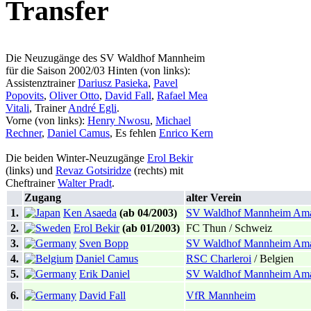
Transfer
Die Neuzugänge des SV Waldhof Mannheim
für die Saison 2002/03 Hinten (von links):
Assistenztrainer
Dariusz Pasieka
,
Pavel
Popovits
,
Oliver Otto
,
David Fall
,
Rafael Mea
Vitali
, Trainer
André Egli
.
Vorne (von links):
Henry Nwosu
,
Michael
Rechner
,
Daniel Camus
, Es fehlen
Enrico Kern
Die beiden Winter-Neuzugänge
Erol Bekir
(links) und
Revaz Gotsiridze
(rechts) mit
Cheftrainer
Walter Pradt
.
Zugang
alter Verein
1.
Ken Asaeda
(ab 04/2003)
SV Waldhof Mannheim Ama
2.
Erol Bekir
(ab 01/2003)
FC Thun / Schweiz
3.
Sven Bopp
SV Waldhof Mannheim Ama
4.
Daniel Camus
RSC Charleroi
/ Belgien
5.
Erik Daniel
SV Waldhof Mannheim Ama
6.
David Fall
VfR Mannheim