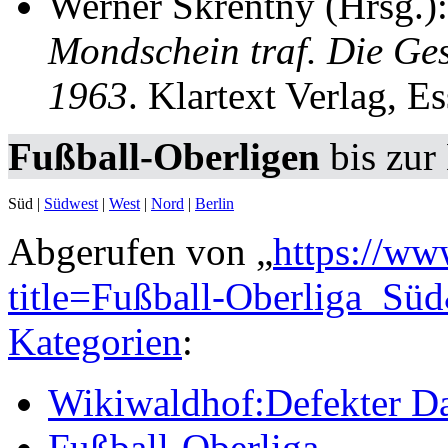
Werner Skrentny (Hrsg.)
Mondschein traf. Die Ge
1963
. Klartext Verlag, 
Fußball-Oberligen
bis zur
Süd
|
Südwest
|
West
|
Nord
|
Berlin
Abgerufen von „
https://ww
title=Fußball-Oberliga_S
Kategorien
:
Wikiwaldhof:Defekter Da
Fußball-Oberliga