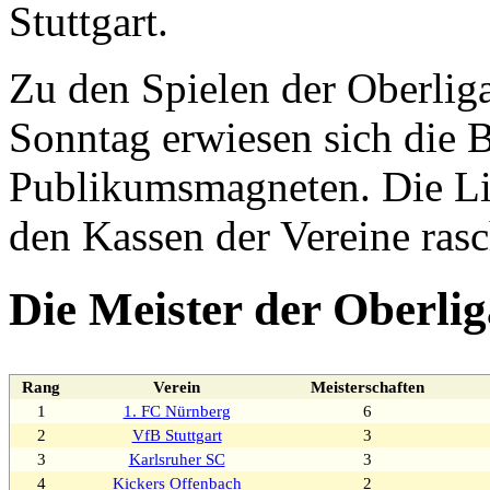
Stuttgart.
Zu den Spielen der Oberlig
Sonntag erwiesen sich die 
Publikumsmagneten. Die Lig
den Kassen der Vereine ras
Die Meister der Oberli
Rang
Verein
Meisterschaften
1
1. FC Nürnberg
6
2
VfB Stuttgart
3
3
Karlsruher SC
3
4
Kickers Offenbach
2