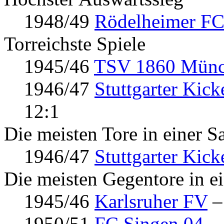
1948/49
Rödelheimer F
Torreichste Spiele
1945/46
TSV 1860 Mün
1946/47
Stuttgarter Kick
12:1
Die meisten Tore in einer S
1946/47
Stuttgarter Kick
Die meisten Gegentore in e
1945/46
Karlsruher FV
–
1950/51
FC Singen 04
– 