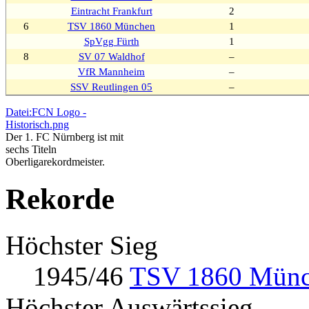
Eintracht Frankfurt
2
6
TSV 1860 München
1
SpVgg Fürth
1
8
SV 07 Waldhof
–
VfR Mannheim
–
SSV Reutlingen 05
–
Datei:FCN Logo -
Historisch.png
Der 1. FC Nürnberg ist mit
sechs Titeln
Oberligarekordmeister.
Rekorde
Höchster Sieg
1945/46
TSV 1860 Mün
Höchster Auswärtssieg