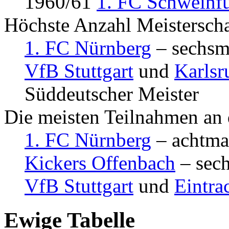
1960/61
1. FC Schweinfu
Höchste Anzahl Meistersch
1. FC Nürnberg
– sechsm
VfB Stuttgart
und
Karlsr
Süddeutscher Meister
Die meisten Teilnahmen an 
1. FC Nürnberg
– achtma
Kickers Offenbach
– sec
VfB Stuttgart
und
Eintra
Ewige Tabelle