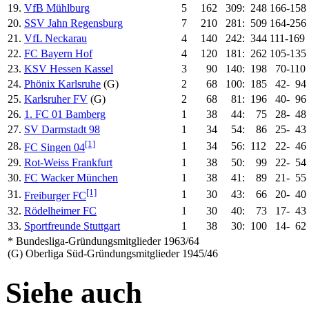
19.
VfB Mühlburg
5
162
309:
248
166-158
20.
SSV Jahn Regensburg
7
210
281:
509
164-256
21.
VfL Neckarau
4
140
242:
344
111-169
22.
FC Bayern Hof
4
120
181:
262
105-135
23.
KSV Hessen Kassel
3
90
140:
198
70-110
24.
Phönix Karlsruhe
(G)
2
68
100:
185
42-
94
25.
Karlsruher FV
(G)
2
68
81:
196
40-
96
26.
1. FC 01 Bamberg
1
38
44:
75
28-
48
27.
SV Darmstadt 98
1
34
54:
86
25-
43
[1]
28.
1
34
56:
112
22-
46
FC Singen 04
29.
Rot-Weiss Frankfurt
1
38
50:
99
22-
54
30.
FC Wacker München
1
38
41:
89
21-
55
[1]
31.
1
30
43:
66
20-
40
Freiburger FC
32.
Rödelheimer FC
1
30
40:
73
17-
43
33.
Sportfreunde Stuttgart
1
38
30:
100
14-
62
* Bundesliga-Gründungsmitglieder 1963/64
(G) Oberliga Süd-Gründungsmitglieder 1945/46
Siehe auch