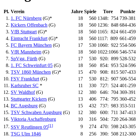
Pl.
Verein
Jahre
Spiele
Tore
Punkte
1.
1. FC Nürnberg
(G)*
18
560
1348:
754
739-381
2.
Kickers Offenbach
(G)
18
560
1236:
848
684-436
3.
VfB Stuttgart
(G)*
18
560
1165:
824
661-459
4.
Eintracht Frankfurt
(G)*
18
560
1117:
809
661-459
5.
FC Bayern München
(G)
17
530
1060:
922
554-506
6.
VfR Mannheim
(G)
18
560
1022:1066
546-574
7.
SpVgg. Fürth
(G)
17
530
920:
899
528-532
8.
1. FC Schweinfurt 05
(G)
18
560
854:
953
524-596
9.
TSV 1860 München
(G)*
15
470
908:
815
507-433
10.
FSV Frankfurt
(G)
17
530
812:
907
506-554
11.
Karlsruher SC
*
11
330
727:
524
401-259
12.
SV Waldhof
(G)
12
380
646:
704
369-391
13.
Stuttgarter Kickers
(G)
13
406
774:
795
360-452
14.
BC Augsburg
(G)
15
432
737:
983
353-511
15.
TSV Schwaben Augsburg
(G)
12
380
600:
711
347-413
16.
Viktoria Aschaffenburg
10
316
504:
720
264-368
[1]
17.
9
274
470:
598
243-305
SSV Reutlingen 05
18.
TSG Ulm 1846
8
256
390:
508
212-300