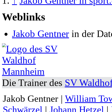
↑
Jakob Gentner in sport
Weblinks
Jakob Gentner
in der Dat
Die Trainer des
SV Waldho
Jakob Gentner
|
William To
Schwärzel
|
Johann Hetzel
|