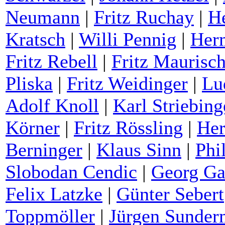
Neumann
|
Fritz Ruchay
|
He
Kratsch
|
Willi Pennig
|
Her
Fritz Rebell
|
Fritz Maurisch
Pliska
|
Fritz Weidinger
|
Lu
Adolf Knoll
|
Karl Striebing
Körner
|
Fritz Rössling
|
He
Berninger
|
Klaus Sinn
|
Phi
Slobodan Cendic
|
Georg Ga
Felix Latzke
|
Günter Sebert
Toppmöller
|
Jürgen Sunde