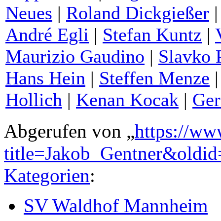
Neues
|
Roland Dickgießer
André Egli
|
Stefan Kuntz
|
Maurizio Gaudino
|
Slavko 
Hans Hein
|
Steffen Menze
Hollich
|
Kenan Kocak
|
Ger
Abgerufen von „
https://ww
title=Jakob_Gentner&oldi
Kategorien
:
SV Waldhof Mannheim