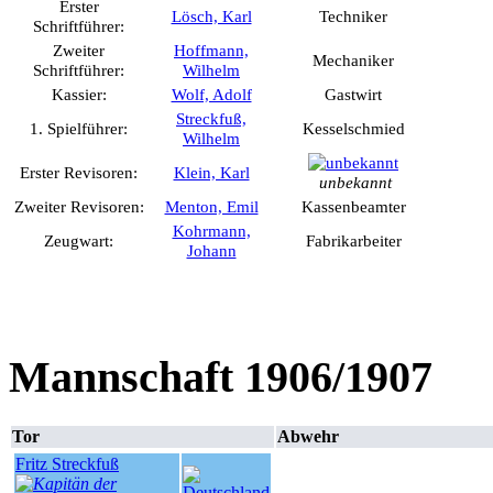
Erster
Lösch, Karl
Techniker
Schriftführer:
Zweiter
Hoffmann,
Mechaniker
Schriftführer:
Wilhelm
Kassier:
Wolf, Adolf
Gastwirt
Streckfuß,
1. Spielführer:
Kesselschmied
Wilhelm
Erster Revisoren:
Klein, Karl
unbekannt
Zweiter Revisoren:
Menton, Emil
Kassenbeamter
Kohrmann,
Zeugwart:
Fabrikarbeiter
Johann
Mannschaft 1906/1907
Tor
Abwehr
Fritz Streckfuß