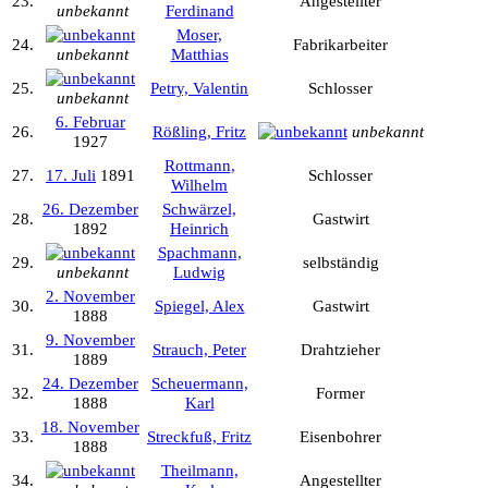
23.
Angestellter
unbekannt
Ferdinand
Moser,
24.
Fabrikarbeiter
unbekannt
Matthias
25.
Petry, Valentin
Schlosser
unbekannt
6. Februar
26.
Rößling, Fritz
unbekannt
1927
Rottmann,
27.
17. Juli
1891
Schlosser
Wilhelm
26. Dezember
Schwärzel,
28.
Gastwirt
1892
Heinrich
Spachmann,
29.
selbständig
unbekannt
Ludwig
2. November
30.
Spiegel, Alex
Gastwirt
1888
9. November
31.
Strauch, Peter
Drahtzieher
1889
24. Dezember
Scheuermann,
32.
Former
1888
Karl
18. November
33.
Streckfuß, Fritz
Eisenbohrer
1888
Theilmann,
34.
Angestellter