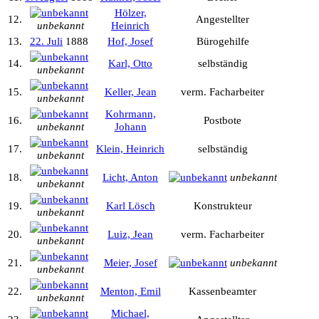
Hölzer,
12.
Angestellter
unbekannt
Heinrich
13.
22. Juli
1888
Hof, Josef
Bürogehilfe
14.
Karl, Otto
selbständig
unbekannt
15.
Keller, Jean
verm. Facharbeiter
unbekannt
Kohrmann,
16.
Postbote
unbekannt
Johann
17.
Klein, Heinrich
selbständig
unbekannt
18.
Licht, Anton
unbekannt
unbekannt
19.
Karl Lösch
Konstrukteur
unbekannt
20.
Luiz, Jean
verm. Facharbeiter
unbekannt
21.
Meier, Josef
unbekannt
unbekannt
22.
Menton, Emil
Kassenbeamter
unbekannt
Michael,