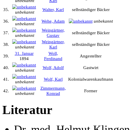
unbekannt
Karl
35.
Walter, Karl
selbständiger Bäcker
unbekannt
36.
Wehe, Adam
unbekannt
unbekannt
Weingärtner,
37.
selbständiger Bäcker
unbekannt
Gustav
Weingärtner,
38.
selbständiger Bäcker
unbekannt
Karl
31. Januar
Woll,
39.
Angestellter
1894
Ferdinand
40.
Wolf, Adolf
Gastwirt
unbekannt
41.
Wolf, Karl
Kolonialwarenkaufmann
unbekannt
Zimmermann,
42.
Former
unbekannt
Konrad
Literatur
Dr. med. Helmut Klinge