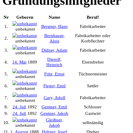
Gründungsmitglieder
Nr
Geboren
Name
Beruf!
1.
Bergner, Hans
Fabrikarbeiter
unbekannt
Bernhaupt,
Fabrikarbeiter oder
2.
unbekannt
Alois
Korbflechter
3.
Däfner, Adam
Fabrikarbeiter
unbekannt
Dierolf,
4.
14. Mai
1889
Eisendreher
Heinrich
5.
Fritz, Ernst
Tüchnermeister
unbekannt
6.
Fieger, Emil
Sattler
unbekannt
7.
Gary, Adolf
Fabrikarbeiter
unbekannt
8.
24. Juli
1892
Gentner, Emil
Schlosser
9.
24. Juli
1892
Gentner, Jakob
Gastwirt
Gleißner,
10.
selbständig
unbekannt
Jakob
11.
1. August
1888
Hahner, Josef
Dreher