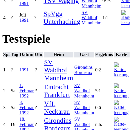
TSV Waging
3
?
?
Waldhof
0:15
1991
Mannheim
SpVgg
SV
Juli
4
?
?
Waldhof
1:1
1991
Unterhaching
Mannheim
Testspiele
Sp.
Tag
Datum
Uhr
Heim
Gast
Ergebnis
Karte
SV
Girondins
Waldhof
1
?
1991
?
0:2
Bordeaux
Mannheim
1.
Eintracht
SV
2
Sa
Februar
?
Waldhof
5:1
Frankfurt
1992
Mannheim
8.
VfL
SV
3
Sa.
Februar
?
Waldhof
0:6
Neckarau
1992
Mannheim
18.
Girondins
SV
4
Di
Februar
?
Waldhof
n.b.
Bordeaux
1992
Mannheim