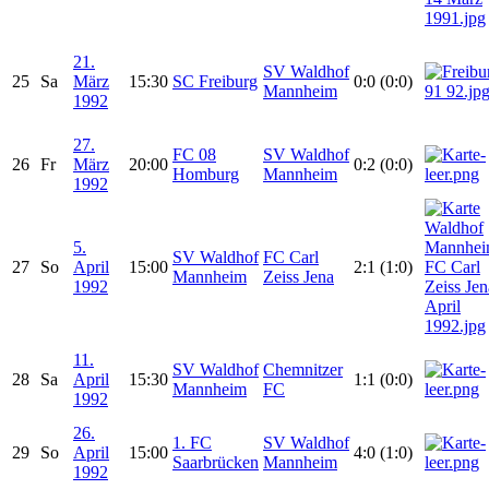
21.
SV Waldhof
25
Sa
März
15:30
SC Freiburg
0:0 (0:0)
Mannheim
1992
27.
FC 08
SV Waldhof
26
Fr
März
20:00
0:2 (0:0)
Homburg
Mannheim
1992
5.
SV Waldhof
FC Carl
27
So
April
15:00
2:1 (1:0)
Mannheim
Zeiss Jena
1992
11.
SV Waldhof
Chemnitzer
28
Sa
April
15:30
1:1 (0:0)
Mannheim
FC
1992
26.
1. FC
SV Waldhof
29
So
April
15:00
4:0 (1:0)
Saarbrücken
Mannheim
1992