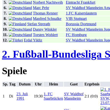
5.
Norbert Nachtweih
Eintracht Frankfurt
6.
Marc Pehr
SV Waldhof Mannheim Ama
7.
Thomas Renner
1.FC Kaiserslautern
8.
Manfred Schnalke
VfB Stuttgart
9.
Stefan Strerath
Borussia Dortmund
10.
Danny Winkler
SV Waldhof Mannheim Jug
11.
Torsten Wohlert
FC Homburg
12.
Erdal Yildiz
SV Waldhof Mannheim Jug
2. Fußball-Bundesliga 
Spiele
Sp.
Tag
Datum
Uhr
Heim
Gast
Ergebnis
23. Juli
1. FC
SV Waldhof
1
Di
19:30
2:1 (0:0)
1991
Saarbrücken
Mannheim