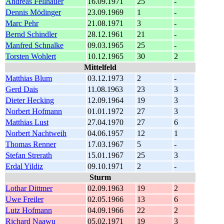
Andreas Fellhauer
16.09.1971
25
-
Dennis Mödinger
23.09.1969
1
-
Marc Pehr
21.08.1971
3
-
Bernd Schindler
28.12.1961
21
-
Manfred Schnalke
09.03.1965
25
-
Torsten Wohlert
10.12.1965
30
2
Mittelfeld
Matthias Blum
03.12.1973
2
-
Gerd Dais
11.08.1963
23
3
Dieter Hecking
12.09.1964
19
3
Norbert Hofmann
01.01.1972
27
3
Matthias Lust
27.04.1970
27
6
Norbert Nachtweih
04.06.1957
12
1
Thomas Renner
17.03.1967
5
-
Stefan Strerath
15.01.1967
25
3
Erdal Yildiz
09.10.1971
2
-
Sturm
Lothar Dittmer
02.09.1963
19
2
Uwe Freiler
02.05.1966
13
6
Lutz Hofmann
04.09.1966
22
2
Richard Naawu
05.02.1971
19
3