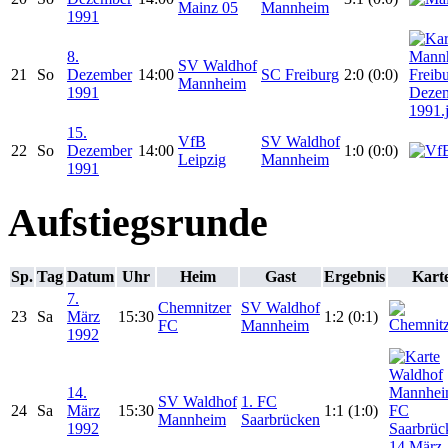
Mainz 05
Mannheim
1991
8.
SV Waldhof
21
So
Dezember
14:00
SC Freiburg
2:0 (0:0)
Mannheim
1991
15.
VfB
SV Waldhof
22
So
Dezember
14:00
1:0 (0:0)
Leipzig
Mannheim
1991
Aufstiegsrunde
Sp.
Tag
Datum
Uhr
Heim
Gast
Ergebnis
Kart
7.
Chemnitzer
SV Waldhof
23
Sa
März
15:30
1:2 (0:1)
FC
Mannheim
1992
14.
SV Waldhof
1. FC
24
Sa
März
15:30
1:1 (1:0)
Mannheim
Saarbrücken
1992