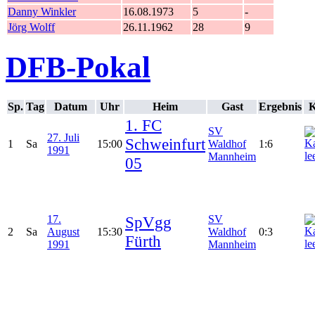
Danny Winkler
16.08.1973
5
-
Jörg Wolff
26.11.1962
28
9
DFB-Pokal
Sp.
Tag
Datum
Uhr
Heim
Gast
Ergebnis
K
1. FC
SV
27. Juli
Schweinfurt
1
Sa
15:00
Waldhof
1:6
1991
Mannheim
05
17.
SpVgg
SV
2
Sa
August
15:30
Waldhof
0:3
Fürth
1991
Mannheim