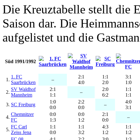
Die Kreuztabelle stellt die E
Saison dar. Die Heimmannsch
aufgelistet und die Gastman
Süd 1991/1992
1. FC
2:1
1:1
3:1
1.
–
Saarbrücken
4:0
2:0
1:0
SV Waldhof
2:1
2:0
1:1
2.
–
Mannheim
1:1
6:2
1:1
1:0
2:2
4:0
3.
SC Freiburg
–
0:0
0:0
3:1
Chemnitzer
0:0
0:0
2:1
4.
–
FC
1:3
1:2
0:0
FC Carl
1:1
1:1
4:3
1:1
5.
Zeiss Jena
0:0
3:2
1:2
1:2
FC 08
4:1
2:2
3:0
1:3