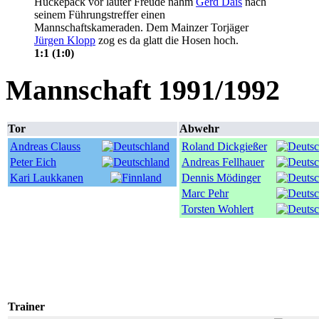
Huckepack vor lauter Freude nahm
Gerd Dais
nach
seinem Führungstreffer einen
Mannschaftskameraden. Dem Mainzer Torjäger
Jürgen Klopp
zog es da glatt die Hosen hoch.
1:1 (1:0)
Mannschaft 1991/1992
Tor
Abwehr
Andreas Clauss
Roland Dickgießer
Peter Eich
Andreas Fellhauer
Kari Laukkanen
Dennis Mödinger
Marc Pehr
Torsten Wohlert
Trainer