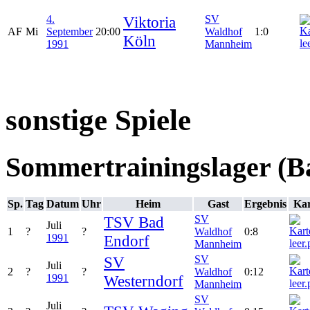
4.
Viktoria
SV
AF
Mi
September
20:00
Waldhof
1:0
Köln
1991
Mannheim
sonstige Spiele
Sommertrainingslager (B
Sp.
Tag
Datum
Uhr
Heim
Gast
Ergebnis
Kar
TSV Bad
SV
Juli
1
?
?
Waldhof
0:8
1991
Endorf
Mannheim
SV
SV
Juli
2
?
?
Waldhof
0:12
1991
Westerndorf
Mannheim
SV
Juli