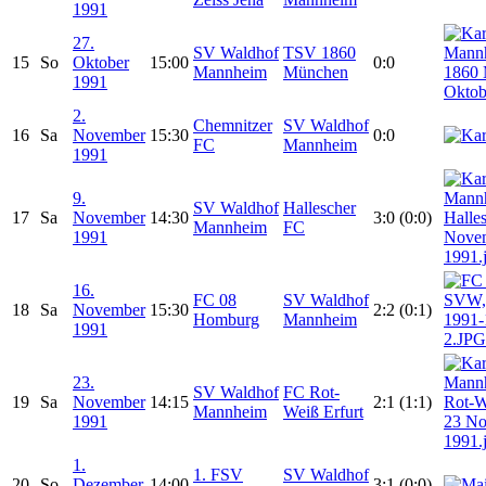
1991
27.
SV Waldhof
TSV 1860
15
So
Oktober
15:00
0:0
Mannheim
München
1991
2.
Chemnitzer
SV Waldhof
16
Sa
November
15:30
0:0
FC
Mannheim
1991
9.
SV Waldhof
Hallescher
17
Sa
November
14:30
3:0 (0:0)
Mannheim
FC
1991
16.
FC 08
SV Waldhof
18
Sa
November
15:30
2:2 (0:1)
Homburg
Mannheim
1991
23.
SV Waldhof
FC Rot-
19
Sa
November
14:15
2:1 (1:1)
Mannheim
Weiß Erfurt
1991
1.
1. FSV
SV Waldhof
20
So
Dezember
14:00
3:1 (0:0)