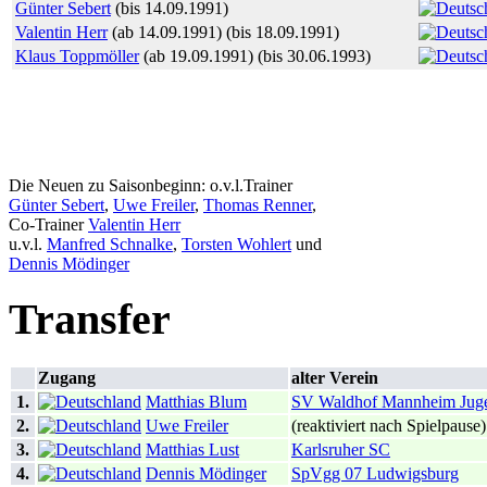
Günter Sebert
(bis 14.09.1991)
Valentin Herr
(ab 14.09.1991) (bis 18.09.1991)
Klaus Toppmöller
(ab 19.09.1991) (bis 30.06.1993)
Die Neuen zu Saisonbeginn: o.v.l.Trainer
Günter Sebert
,
Uwe Freiler
,
Thomas Renner
,
Co-Trainer
Valentin Herr
u.v.l.
Manfred Schnalke
,
Torsten Wohlert
und
Dennis Mödinger
Transfer
Zugang
alter Verein
1.
Matthias Blum
SV Waldhof Mannheim Jug
2.
Uwe Freiler
(reaktiviert nach Spielpause)
3.
Matthias Lust
Karlsruher SC
4.
Dennis Mödinger
SpVgg 07 Ludwigsburg