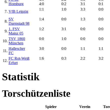
6.
Homburg
4:0
0:2
3:1
0:1
1:1
1:0
3:3
0:0
7.
VfB Leipzig
SV
1:4
0:0
1:3
0:0
8.
Darmstadt 98
1. FSV
1:2
3:1
0:0
0:0
9.
Mainz 05
TSV 1860
0:0
1:0
0:0
0:0
10.
München
Hallescher
3:0
0:0
1:1
1:1
11.
FC
FC Rot-Weiß
1:6
0:3
2:2
3:2
12.
Erfurt
Statistik
Torschützenliste
Spieler
Verein
Tor