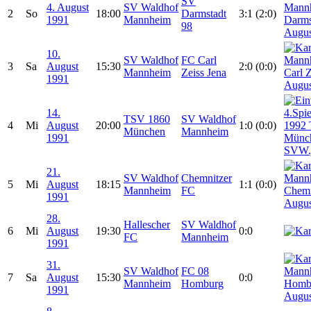
SV
4. August
SV Waldhof
2
So
18:00
Darmstadt
3:1 (2:0)
1991
Mannheim
98
10.
SV Waldhof
FC Carl
3
Sa
August
15:30
2:0 (0:0)
Mannheim
Zeiss Jena
1991
14.
TSV 1860
SV Waldhof
4
Mi
August
20:00
1:0 (0:0)
München
Mannheim
1991
21.
SV Waldhof
Chemnitzer
5
Mi
August
18:15
1:1 (0:0)
Mannheim
FC
1991
28.
Hallescher
SV Waldhof
6
Mi
August
19:30
0:0
FC
Mannheim
1991
31.
SV Waldhof
FC 08
7
Sa
August
15:30
0:0
Mannheim
Homburg
1991