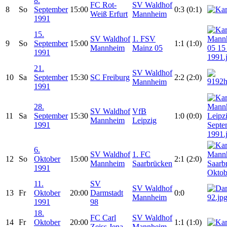
8.
FC Rot-
SV Waldhof
8
So
September
15:00
0:3 (0:1)
Weiß Erfurt
Mannheim
1991
15.
SV Waldhof
1. FSV
9
So
September
15:00
1:1 (1:0)
Mannheim
Mainz 05
1991
21.
SV Waldhof
10
Sa
September
15:30
SC Freiburg
2:2 (2:0)
Mannheim
1991
28.
SV Waldhof
VfB
11
Sa
September
15:30
1:0 (0:0)
Mannheim
Leipzig
1991
6.
SV Waldhof
1. FC
12
So
Oktober
15:00
2:1 (2:0)
Mannheim
Saarbrücken
1991
11.
SV
SV Waldhof
13
Fr
Oktober
20:00
Darmstadt
0:0
Mannheim
1991
98
18.
FC Carl
SV Waldhof
14
Fr
Oktober
20:00
1:1 (1:0)
Zeiss Jena
Mannheim