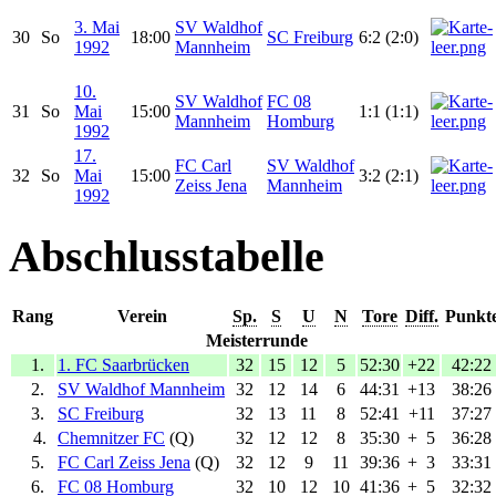
3. Mai
SV Waldhof
30
So
18:00
SC Freiburg
6:2 (2:0)
1992
Mannheim
10.
SV Waldhof
FC 08
31
So
Mai
15:00
1:1 (1:1)
Mannheim
Homburg
1992
17.
FC Carl
SV Waldhof
32
So
Mai
15:00
3:2 (2:1)
Zeiss Jena
Mannheim
1992
Abschlusstabelle
Rang
Verein
Sp.
S
U
N
Tore
Diff.
Punkt
Meisterrunde
1.
1. FC Saarbrücken
32
15
12
5
52:30
+22
42:22
2.
SV Waldhof Mannheim
32
12
14
6
44:31
+13
38:26
3.
SC Freiburg
32
13
11
8
52:41
+11
37:27
4.
Chemnitzer FC
(Q)
32
12
12
8
35:30
+
5
36:28
5.
FC Carl Zeiss Jena
(Q)
32
12
9
11
39:36
+
3
33:31
6.
FC 08 Homburg
32
10
12
10
41:36
+
5
32:32