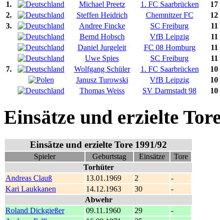
1.
Michael Preetz
1. FC Saarbrücken
17
2.
Steffen Heidrich
Chemnitzer FC
12
3.
Andree Fincke
SC Freiburg
11
Bernd Hobsch
VfB Leipzig
11
Daniel Jurgeleit
FC 08 Homburg
11
Uwe Spies
SC Freiburg
11
7.
Wolfgang Schüler
1. FC Saarbrücken
10
Janusz Turowski
VfB Leipzig
10
Thomas Weiss
SV Darmstadt 98
10
Einsätze und erzielte Tor
Einsätze und erzielte Tore 1991/92
Spieler
Geburtstag
Einsätze
Tore
Torhüter
Andreas Clauß
13.01.1969
2
-
Kari Laukkanen
14.12.1963
30
-
Abwehr
Roland Dickgießer
09.11.1960
29
-