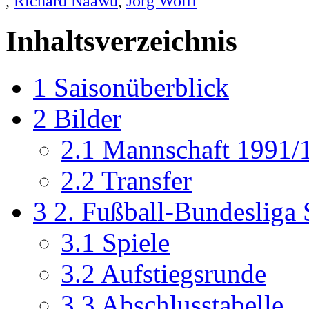
,
Richard Naawu
,
Jörg Wolff
Inhaltsverzeichnis
1
Saisonüberblick
2
Bilder
2.1
Mannschaft 1991/
2.2
Transfer
3
2. Fußball-Bundesliga
3.1
Spiele
3.2
Aufstiegsrunde
3.3
Abschlusstabelle