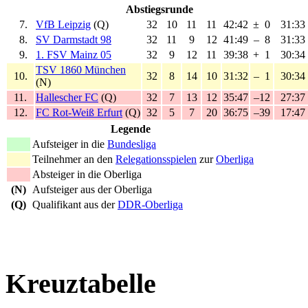
Abstiegsrunde
7.
VfB Leipzig
(Q)
32
10
11
11
42:42
±
0
31:33
8.
SV Darmstadt 98
32
11
9
12
41:49
–
8
31:33
9.
1. FSV Mainz 05
32
9
12
11
39:38
+
1
30:34
TSV 1860 München
10.
32
8
14
10
31:32
–
1
30:34
(N)
11.
Hallescher FC
(Q)
32
7
13
12
35:47
–12
27:37
12.
FC Rot-Weiß Erfurt
(Q)
32
5
7
20
36:75
–39
17:47
Legende
Aufsteiger in die
Bundesliga
Teilnehmer an den
Relegationsspielen
zur
Oberliga
Absteiger in die Oberliga
(N)
Aufsteiger aus der Oberliga
(Q)
Qualifikant aus der
DDR-Oberliga
Kreuztabelle