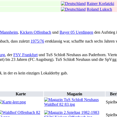
Rainer Korlatzki
Roland Luksch
 Mannheim
,
Kickers Offenbach
und
Bayer 05 Uerdingen
den Aufstieg 
bach, dass zuletzt
1975/76
erstklassig war, schaffte nach sechs Jahren
urg
, der
FSV Frankfurt
und TuS Schloß Neuhaus aus Paderborn. Vierter
furt) bis 23 Jahren (FC Augsburg). TuS Schloß Neuhaus und die SpVgg 
4, in der es kein einziges Lokalderby gab.
Karte
Magazin
Ber
Spielb
Spielb