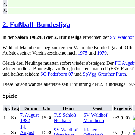
4.
5.
2. Fußball-Bundesliga
In der
Saison 1982/83 der 2. Bundesliga
erreichten der
SV Waldhof
Waldhof Mannheim stieg zum ersten Mal in die Bundesliga auf. Offen
Aufstieg seiner Vereinsgeschichte nach
1975
und
1979
.
Gleich drei Neulinge mussten sofort wieder absteigen: Der
FC Augsb
wieder in die 2. Bundesliga zurück, jedoch erst nach elf (FSV Frank
und heißen seitdem
SC Paderborn 07
und
SpVgg Greuther Fürth
.
Diese Saison war die allererste seit Einführung der 2. Bundesliga 197
Spiele
Sp.
Tag
Datum
Uhr
Heim
Gast
Ergebnis
7. August
TuS Schloß
SV Waldhof
1
Sa
15:30
0:2 (0:0)
1982
Neuhaus
Mannheim
14.
SV Waldhof
Kickers
2
Sa
August
15:30
0:1 (0:1)