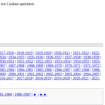
 wir Cookies speichern.
917-1918
|
1918-1919
|
1919-1920
|
1920-1921
|
1921-1922
|
1922-
1934
|
1934-1935
|
1935-1936
|
1936-1937
|
1937-1938
|
1938-1939
|
950-1951
|
1951-1952
|
1952-1953
|
1953-1954
|
1954-1955
|
1955-
1967
|
1967-1968
|
1968-1969
|
1969-1970
|
1970-1971
|
1971-1972
|
983-1984
|
1984-1985
|
1985-1986
|
1986-1987
|
1987-1988
|
1988-
2000
|
2000-2001
|
2001-2002
|
2002-2003
|
2003-2004
|
2004-2005
|
016-2017
|
2017-2018
|
2018-2019
|
2019-2020
|
2020-2021
|
2021-
85-1986
|
1986-1987
|
►
|
►►