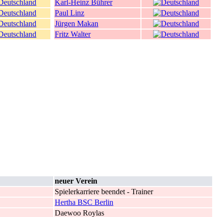
Karl-Heinz Bührer
Paul Linz
Jürgen Makan
Fritz Walter
neuer Verein
Spielerkarriere beendet - Trainer
Hertha BSC Berlin
Daewoo Roylas