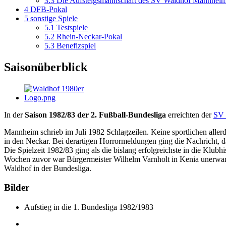
3.3
Die Aufsteigsmannschaft des SV Waldhof Mannhei
4
DFB-Pokal
5
sonstige Spiele
5.1
Testspiele
5.2
Rhein-Neckar-Pokal
5.3
Benefizspiel
Saisonüberblick
In der
Saison 1982/83 der 2. Fußball-Bundesliga
erreichten der
SV 
Mannheim schrieb im Juli 1982 Schlagzeilen. Keine sportlichen allerd
in den Neckar. Bei derartigen Horrormeldungen ging die Nachricht, d
Die Spielzeit 1982/83 ging als die bislang erfolgreichste in die Klu
Wochen zuvor war Bürgermeister Wilhelm Varnholt in Kenia unerwarte
Waldhof in der Bundesliga.
Bilder
Aufstieg in die 1. Bundesliga 1982/1983