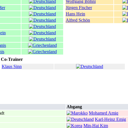
Wolfgang Böhni
ßer
Jürgen Fischer
Hans Hein
Alfred Schön
ein
anis
nis
Co-Trainer
Klaus Sinn
Abgang
adt
Mohamed Amiq
Karl-Heinz Emig
Min-Hai Kim