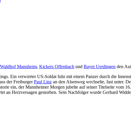
m
Waldhof Mannheim
,
Kickers Offenbach
und
Bayer Uerdingen
den Auf
ings. Ein verwirrter US-Soldat fuhr mit einem Panzer durch die Innenst
ass der Freiburger
Paul Linz
an den Alsenweg wechselte, fast unter. Der
bhistorie ein, der Mannheimer Morgen jubelte auf seiner Titelseite vom 
t an Herzversagen gestorben. Sein Nachfolger wurde Gerhard Widder, 