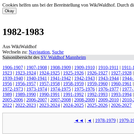
Cookies helfen uns bei der Bereitstellung von WikiWaldhof. Durch di
1982-1983
Aus WikiWaldhof
Wechseln zu:
Navigation
,
Suche
Saisonübersicht des
SV Waldhof Mannheim
1906-1907
|
1907-1908
|
1908-1909
|
1909-1910
|
1910-1911
|
1911-
1923
|
1923-1924
|
1924-1925
|
1925-1926
|
1926-1927
|
1927-1928
1939-1940
|
1940-1941
|
1941-1942
|
1942-1943
|
1943-1944
|
1944-
1956
|
1956-1957
|
1957-1958
|
1958-1959
|
1959-1960
|
1960-1961
1972-1973
|
1973-1974
|
1974-1975
|
1975-1976
|
1976-1977
|
1977-
1989
|
1989-1990
|
1990-1991
|
1991-1992
|
1992-1993
|
1993-1994
2005-2006
|
2006-2007
|
2007-2008
|
2008-2009
|
2009-2010
|
2010-
2022
|
2022-2023
|
2023-2024
|
2024-2025
|
2025-2026
|
2026-2027
◄◄
|
◄
|
1978-1979
|
1979-1