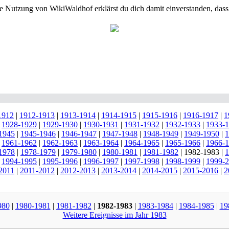
e Nutzung von WikiWaldhof erklärst du dich damit einverstanden, dass
1912
|
1912-1913
|
1913-1914
|
1914-1915
|
1915-1916
|
1916-1917
|
1
|
1928-1929
|
1929-1930
|
1930-1931
|
1931-1932
|
1932-1933
|
1933-
1945
|
1945-1946
|
1946-1947
|
1947-1948
|
1948-1949
|
1949-1950
|
1
|
1961-1962
|
1962-1963
|
1963-1964
|
1964-1965
|
1965-1966
|
1966-
1978
|
1978-1979
|
1979-1980
|
1980-1981
|
1981-1982
|
1982-1983
|
1
|
1994-1995
|
1995-1996
|
1996-1997
|
1997-1998
|
1998-1999
|
1999-
2011
|
2011-2012
|
2012-2013
|
2013-2014
|
2014-2015
|
2015-2016
|
2
980
|
1980-1981
|
1981-1982
|
1982-1983
|
1983-1984
|
1984-1985
|
19
Weitere Ereignisse im Jahr 1983