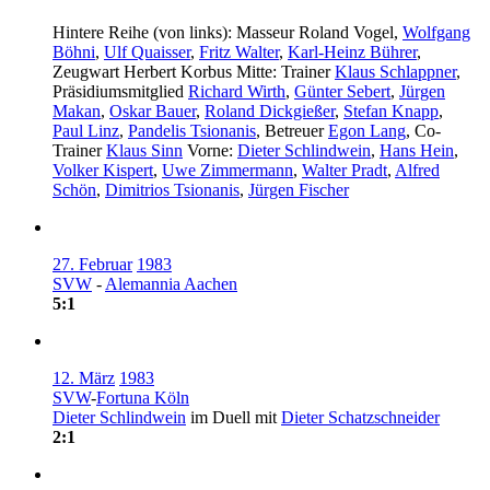
Hintere Reihe (von links): Masseur Roland Vogel,
Wolfgang
Böhni
,
Ulf Quaisser
,
Fritz Walter
,
Karl-Heinz Bührer
,
Zeugwart Herbert Korbus Mitte: Trainer
Klaus Schlappner
,
Präsidiumsmitglied
Richard Wirth
,
Günter Sebert
,
Jürgen
Makan
,
Oskar Bauer
,
Roland Dickgießer
,
Stefan Knapp
,
Paul Linz
,
Pandelis Tsionanis
, Betreuer
Egon Lang
, Co-
Trainer
Klaus Sinn
Vorne:
Dieter Schlindwein
,
Hans Hein
,
Volker Kispert
,
Uwe Zimmermann
,
Walter Pradt
,
Alfred
Schön
,
Dimitrios Tsionanis
,
Jürgen Fischer
27. Februar
1983
SVW
-
Alemannia Aachen
5:1
12. März
1983
SVW
-
Fortuna Köln
Dieter Schlindwein
im Duell mit
Dieter Schatzschneider
2:1