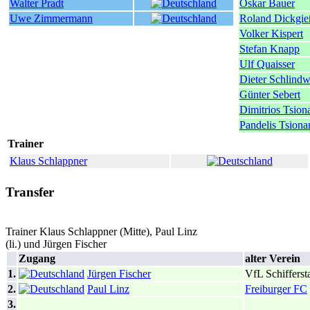
Walter Pradt
Oskar Bauer
Uwe Zimmermann
Roland Dickgie
Volker Kispert
Stefan Knapp
Ulf Quaisser
Dieter Schlindw
Günter Sebert
Dimitrios Tsion
Pandelis Tsiona
Trainer
Klaus Schlappner
Transfer
Trainer Klaus Schlappner (Mitte), Paul Linz
(li.) und Jürgen Fischer
Zugang
alter Verein
1.
Jürgen Fischer
VfL Schifferst
2.
Paul Linz
Freiburger FC
3.