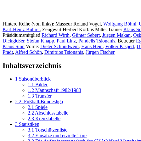
Hintere Reihe (von links): Masseur Roland Vogel,
Wolfgang Böhni
,
U
Karl-Heinz Bührer
, Zeugwart Herbert Korbus Mitte: Trainer
Klaus Sc
Präsidiumsmitglied
Richard Wirth
,
Günter Sebert
,
Jürgen Makan
,
Osk
Dickgießer
,
Stefan Knapp
,
Paul Linz
,
Pandelis Tsionanis
, Betreuer
Eg
Klaus Sinn
Vorne:
Dieter Schlindwein
,
Hans Hein
,
Volker Kispert
,
U
Pradt
,
Alfred Schön
,
Dimitrios Tsionanis
,
Jürgen Fischer
Inhaltsverzeichnis
1
Saisonüberblick
1.1
Bilder
1.2
Mannschaft 1982/1983
1.3
Transfer
2
2. Fußball-Bundesliga
2.1
Spiele
2.2
Abschlusstabelle
2.3
Kreuztabelle
3
Statistiken
3.1
Torschützenliste
3.2
Einsätze und erzielte Tore