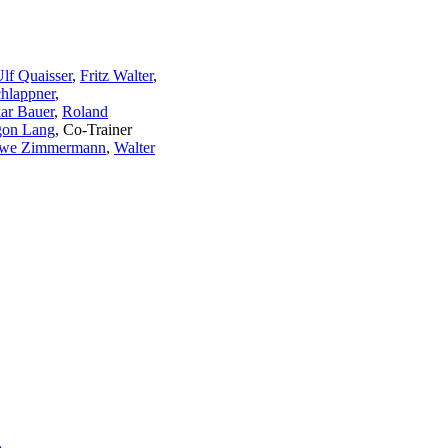
lf Quaisser
,
Fritz Walter
,
hlappner
,
ar Bauer
,
Roland
on Lang
, Co-Trainer
we Zimmermann
,
Walter