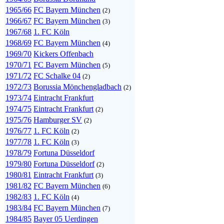
1965/66
FC Bayern München
(2)
1966/67
FC Bayern München
(3)
1967/68
1. FC Köln
1968/69
FC Bayern München
(4)
1969/70
Kickers Offenbach
1970/71
FC Bayern München
(5)
1971/72
FC Schalke 04
(2)
1972/73
Borussia Mönchengladbach
(2)
1973/74
Eintracht Frankfurt
1974/75
Eintracht Frankfurt
(2)
1975/76
Hamburger SV
(2)
1976/77
1. FC Köln
(2)
1977/78
1. FC Köln
(3)
1978/79
Fortuna Düsseldorf
1979/80
Fortuna Düsseldorf
(2)
1980/81
Eintracht Frankfurt
(3)
1981/82
FC Bayern München
(6)
1982/83
1. FC Köln
(4)
1983/84
FC Bayern München
(7)
1984/85
Bayer 05 Uerdingen