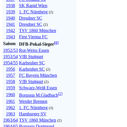
1938
SK Rapid Wien
1939
1. FC Nürnberg
(2)
1940
Dresdner SC
1941
Dresdner SC
(2)
1942
TSV 1860 München
1943
First Vienna FC
[1]
Saison
DFB-Pokal-Sieger
1952/53
Rot-Weiss Essen
1953/54
VfB Stuttgart
1954/55
Karlsruher SC
1956
Karlsruher SC
(2)
1957
FC Bayern München
1958
VfB Stuttgart
(2)
1959
Schwarz-Weiß Essen
[2]
1960
Borussia M.Gladbach
1961
Werder Bremen
1962
1. FC Nürnberg
(3)
1963
Hamburger SV
1963/64
TSV 1860 München
(2)
1964/65
Borussia Dortmund