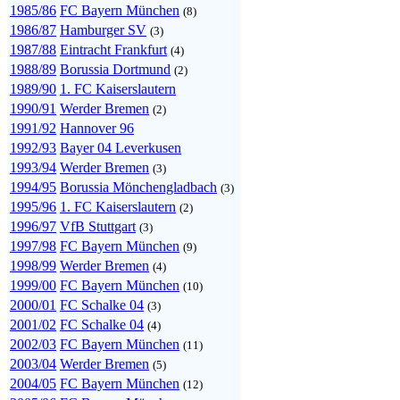
1985/86
FC Bayern München
(8)
1986/87
Hamburger SV
(3)
1987/88
Eintracht Frankfurt
(4)
1988/89
Borussia Dortmund
(2)
1989/90
1. FC Kaiserslautern
1990/91
Werder Bremen
(2)
1991/92
Hannover 96
1992/93
Bayer 04 Leverkusen
1993/94
Werder Bremen
(3)
1994/95
Borussia Mönchengladbach
(3)
1995/96
1. FC Kaiserslautern
(2)
1996/97
VfB Stuttgart
(3)
1997/98
FC Bayern München
(9)
1998/99
Werder Bremen
(4)
1999/00
FC Bayern München
(10)
2000/01
FC Schalke 04
(3)
2001/02
FC Schalke 04
(4)
2002/03
FC Bayern München
(11)
2003/04
Werder Bremen
(5)
2004/05
FC Bayern München
(12)