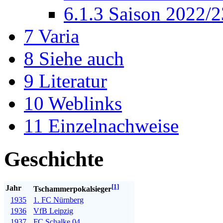
6.1.3
Saison 2022/2
7
Varia
8
Siehe auch
9
Literatur
10
Weblinks
11
Einzelnachweise
Geschichte
[1]
Jahr
Tschammerpokalsieger
1935
1. FC Nürnberg
1936
VfB Leipzig
1937
FC Schalke 04