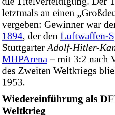
die Titelverteidigung. De
letztmals an einen „Großde
vergeben: Gewinner war de
1894
, der den
Luftwaffen-S
Stuttgarter
Adolf-Hitler-K
MHPArena
– mit 3:2 nach 
des Zweiten Weltkriegs blieb
1953.
Wiedereinführung als DF
Weltkrieg