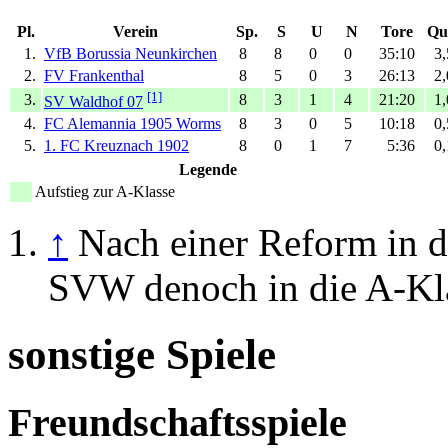
Pl.
Verein
Sp.
S
U
N
Tore
Qu
1.
VfB Borussia Neunkirchen
8
8
0
0
35:10
3,
2.
FV Frankenthal
8
5
0
3
26:13
2,
[1]
3.
8
3
1
4
21:20
1,
SV Waldhof 07
4.
FC Alemannia 1905 Worms
8
3
0
5
10:18
0,
5.
1. FC Kreuznach 1902
8
0
1
7
5:36
0,
Legende
Aufstieg zur A-Klasse
↑
Nach einer Reform in de
SVW denoch in die A-Kla
sonstige Spiele
Freundschaftsspiele