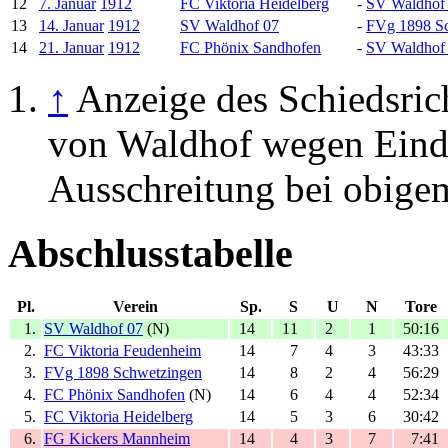
12
7. Januar
1912
FC Viktoria Heidelberg
-
SV Waldhof
13
14. Januar
1912
SV Waldhof 07
-
FVg 1898 S
14
21. Januar
1912
FC Phönix Sandhofen
-
SV Waldhof
↑
Anzeige des Schiedsric
von Waldhof wegen Eindr
Ausschreitung bei obige
Abschlusstabelle
Pl.
Verein
Sp.
S
U
N
Tore
1.
SV Waldhof 07
(N)
14
11
2
1
50:16
2.
FC Viktoria Feudenheim
14
7
4
3
43:33
3.
FVg 1898 Schwetzingen
14
8
2
4
56:29
4.
FC Phönix Sandhofen
(N)
14
6
4
4
52:34
5.
FC Viktoria Heidelberg
14
5
3
6
30:42
6.
FG Kickers Mannheim
14
4
3
7
7:41