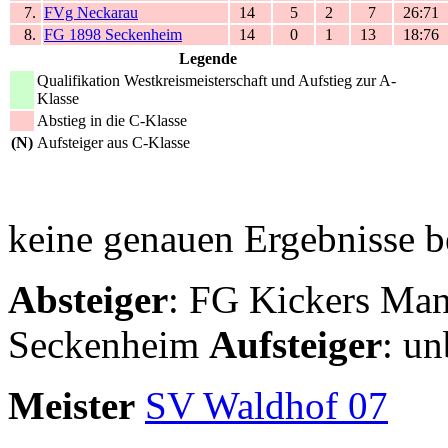
7.
FVg Neckarau
14
5
2
7
26:71
8.
FG 1898 Seckenheim
14
0
1
13
18:76
Legende
Qualifikation Westkreismeisterschaft und Aufstieg zur A-
Klasse
Abstieg in die C-Klasse
(N)
Aufsteiger aus C-Klasse
keine genauen Ergebnisse b
Absteiger
: FG Kickers Ma
Seckenheim
Aufsteiger
: u
Meister
SV Waldhof 07