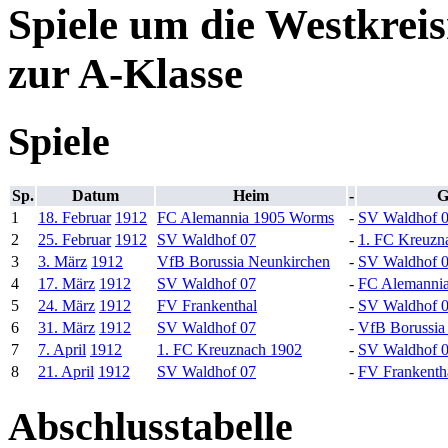
Spiele um die Westkreis
zur A-Klasse
Spiele
Sp.
Datum
Heim
-
G
1
18. Februar
1912
FC Alemannia 1905 Worms
-
SV Waldhof 
2
25. Februar
1912
SV Waldhof 07
-
1. FC Kreuzn
3
3. März
1912
VfB Borussia Neunkirchen
-
SV Waldhof 
4
17. März
1912
SV Waldhof 07
-
FC Alemanni
5
24. März
1912
FV Frankenthal
-
SV Waldhof 
6
31. März
1912
SV Waldhof 07
-
VfB Borussia
7
7. April
1912
1. FC Kreuznach 1902
-
SV Waldhof 
8
21. April
1912
SV Waldhof 07
-
FV Frankenth
Abschlusstabelle