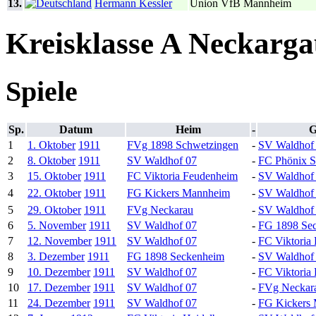
13.
Hermann Kessler
Union VfB Mannheim
Kreisklasse A Neckarg
Spiele
Sp.
Datum
Heim
-
G
1
1. Oktober
1911
FVg 1898 Schwetzingen
-
SV Waldhof
2
8. Oktober
1911
SV Waldhof 07
-
FC Phönix S
3
15. Oktober
1911
FC Viktoria Feudenheim
-
SV Waldhof
4
22. Oktober
1911
FG Kickers Mannheim
-
SV Waldhof
5
29. Oktober
1911
FVg Neckarau
-
SV Waldhof
6
5. November
1911
SV Waldhof 07
-
FG 1898 Se
7
12. November
1911
SV Waldhof 07
-
FC Viktoria 
8
3. Dezember
1911
FG 1898 Seckenheim
-
SV Waldhof
9
10. Dezember
1911
SV Waldhof 07
-
FC Viktoria
10
17. Dezember
1911
SV Waldhof 07
-
FVg Neckar
11
24. Dezember
1911
SV Waldhof 07
-
FG Kickers