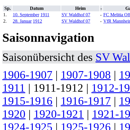
Sp.
Datum
Heim
-
Ga
1.
10. September
1911
SV Waldhof 07
-
FC Melitia Of
2.
28. Januar
1912
SV Waldhof 07
-
VfR Mannhei
Saisonnavigation
Saisonübersicht des
SV Wal
1906-1907
|
1907-1908
|
1
1911
|
1911-1912
|
1912-1
1915-1916
|
1916-1917
|
1
1920
|
1920-1921
|
1921-1
1924-1925
|
1925-1926
|
1