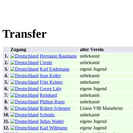
Transfer
Zugang
alter Verein
1.
Hermann Baumann
unbekannt
2.
Creutz
unbekannt
3.
Karl Endemann
eigene Jugend
4.
Jean Keller
unbekannt
5.
Fritz Kräger
unbekannt
6.
Georg Lidy
eigene Jugend
7.
Reinhard
unbekannt
8.
Philipp Rupp
unbekannt
9.
Robert Scheurer
Union VfB Mannheim
10.
Schmitz
unbekannt
11.
Julius Walter
eigene Jugend
12.
Karl Willmann
eigene Jugend