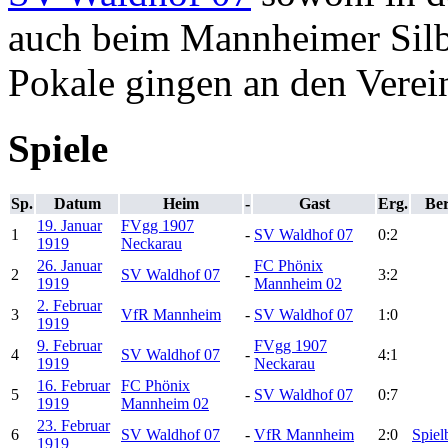
auch beim Mannheimer Silbe
Pokale gingen an den Verei
Spiele
Sp.
Datum
Heim
-
Gast
Erg.
Ber
19. Januar
FVgg 1907
1
-
SV Waldhof 07
0:2
1919
Neckarau
26. Januar
FC Phönix
2
SV Waldhof 07
-
3:2
1919
Mannheim 02
2. Februar
3
VfR Mannheim
-
SV Waldhof 07
1:0
1919
9. Februar
FVgg 1907
4
SV Waldhof 07
-
4:1
1919
Neckarau
16. Februar
FC Phönix
5
-
SV Waldhof 07
0:7
1919
Mannheim 02
23. Februar
6
SV Waldhof 07
-
VfR Mannheim
2:0
Spiel
1919