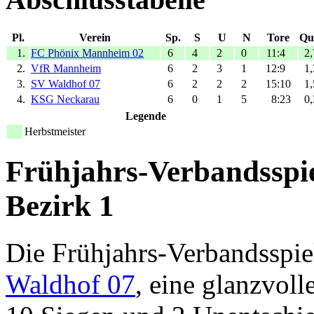
Pl.
Verein
Sp.
S
U
N
Tore
Qu
1.
FC Phönix Mannheim 02
6
4
2
0
11:4
2,
2.
VfR Mannheim
6
2
3
1
12:9
1,
3.
SV Waldhof 07
6
2
2
2
15:10
1,
4.
KSG Neckarau
6
0
1
5
8:23
0,
Legende
Herbstmeister
Frühjahrs-Verbandsspie
Bezirk 1
Die Frühjahrs-Verbandsspi
Waldhof 07
, eine glanzvoll