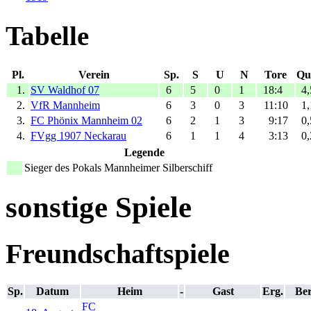
Tabelle
Pl.
Verein
Sp.
S
U
N
Tore
Qu
1.
SV Waldhof 07
6
5
0
1
18:4
4,
2.
VfR Mannheim
6
3
0
3
11:10
1,
3.
FC Phönix Mannheim 02
6
2
1
3
9:17
0,
4.
FVgg 1907 Neckarau
6
1
1
4
3:13
0,
Legende
Sieger des Pokals Mannheimer Silberschiff
sonstige Spiele
Freundschaftspiele
Sp.
Datum
Heim
-
Gast
Erg.
Ber
FC