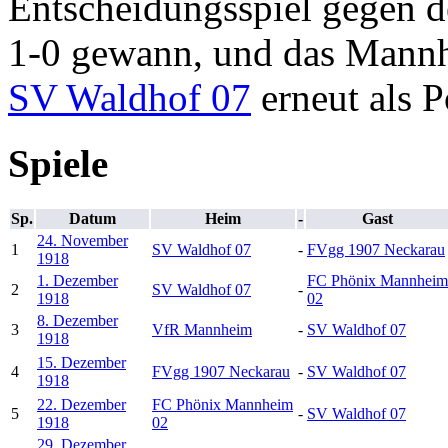
Entscheidungsspiel gegen 
1-0 gewann, und das Mannhe
SV Waldhof 07
erneut als P
Spiele
Sp.
Datum
Heim
-
Gast
24. November
1
SV Waldhof 07
-
FVgg 1907 Neckarau
1918
1. Dezember
FC Phönix Mannheim
2
SV Waldhof 07
-
1918
02
8. Dezember
3
VfR Mannheim
-
SV Waldhof 07
1918
15. Dezember
4
FVgg 1907 Neckarau
-
SV Waldhof 07
1918
22. Dezember
FC Phönix Mannheim
5
-
SV Waldhof 07
1918
02
29. Dezember