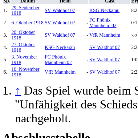
Sp.
Datum
Heim
Gast
Er
29. September
1.
SV Waldhof 07
-
KSG Neckarau
8:2
1918
FC Phönix
2.
6. Oktober
1918
SV Waldhof 07
-
0:1
Mannheim 02
20. Oktober
3.
SV Waldhof 07
-
VfR Mannheim
3:
1918
27. Oktober
4.
KSG Neckarau
-
SV Waldhof 07
2:2
1918
3. November
FC Phönix
5.
-
SV Waldhof 07
1:0
1918
Mannheim 02
10. November
6.
VfR Mannheim
-
SV Waldhof 07
2:2
1918
↑
Das Spiel wurde beim 
"Unfähigkeit des Schieds
nachgeholt.
Abschlusstabelle