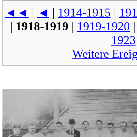
◄◄
|
◄
|
1914-1915
|
191
|
1918-1919
|
1919-1920
1923
Weitere Erei