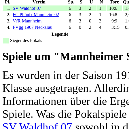
Pl.
Verein
Sp.
S
U
N
Tore
Qu
1.
SV Waldhof 07
6
3
2
1
10:6
1,
2.
FC Phönix Mannheim 02
6
3
2
1
16:8
2,
3.
VfR Mannheim
6
3
0
3
9:9
1,
4.
FVgg 1907 Neckarau
6
0
2
4
3:15
0,
Legende
Sieger des Pokals
Spiele um "Mannheimer S
Es wurden in der Saison 191
Klasse ausgetragen. Allerdi
Informationen über die Erge
Spiele. Was die Pokalspiele b
SV Waldhof 07
sowohl in d