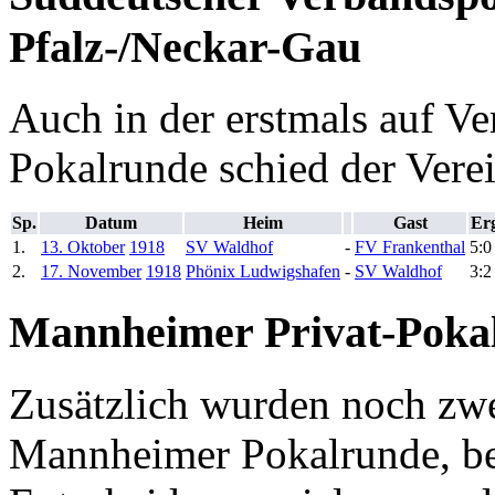
Pfalz-/Neckar-Gau
Auch in der erstmals auf V
Pokalrunde schied der Verei
Sp.
Datum
Heim
Gast
Er
1.
13. Oktober
1918
SV Waldhof
-
FV Frankenthal
5:0
2.
17. November
1918
Phönix Ludwigshafen
-
SV Waldhof
3:2
Mannheimer Privat-Poka
Zusätzlich wurden noch zwe
Mannheimer Pokalrunde, be