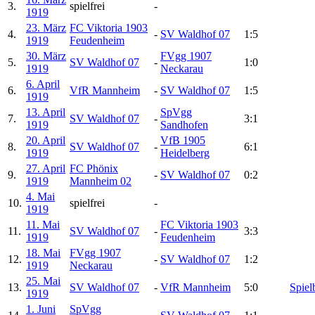
3.
spielfrei
-
1919
23. März
FC Viktoria 1903
4.
-
SV Waldhof 07
1:5
1919
Feudenheim
30. März
FVgg 1907
5.
SV Waldhof 07
-
1:0
1919
Neckarau
6. April
6.
VfR Mannheim
-
SV Waldhof 07
1:5
1919
13. April
SpVgg
7.
SV Waldhof 07
-
3:1
1919
Sandhofen
20. April
VfB 1905
8.
SV Waldhof 07
-
6:1
1919
Heidelberg
27. April
FC Phönix
9.
-
SV Waldhof 07
0:2
1919
Mannheim 02
4. Mai
10.
spielfrei
-
1919
11. Mai
FC Viktoria 1903
11.
SV Waldhof 07
-
3:3
1919
Feudenheim
18. Mai
FVgg 1907
12.
-
SV Waldhof 07
1:2
1919
Neckarau
25. Mai
13.
SV Waldhof 07
-
VfR Mannheim
5:0
Spiel
1919
1. Juni
SpVgg