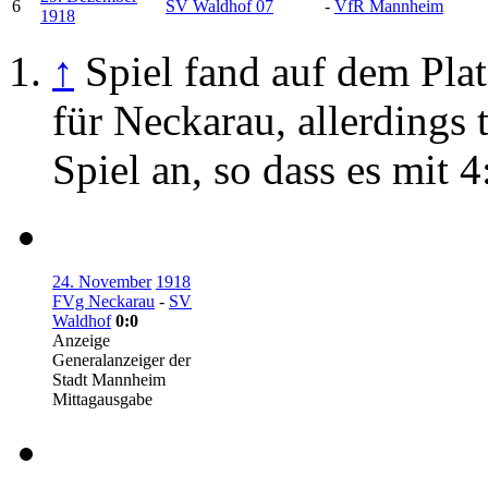
6
SV Waldhof 07
-
VfR Mannheim
1918
↑
Spiel fand auf dem Pla
für Neckarau, allerdings 
Spiel an, so dass es mit 
24. November
1918
FVg Neckarau
-
SV
Waldhof
0:0
Anzeige
Generalanzeiger der
Stadt Mannheim
Mittagausgabe