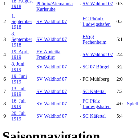
18. August
1
Phönix/Alemannia
-
SV Waldhof 07
0:3
1918
Karlsruhe
1.
FC Phönix
2
September
SV Waldhof 07
-
0:2
Ludwigshafen
1918
8.
FVgg
3
September
SV Waldhof 07
-
5:1
Fechenheim
1918
19. April
FV Amicitia
4
-
SV Waldhof 07
2:4
1919
Frankfurt
8. Juni
5
SV Waldhof 07
-
SC 07 Bürgel
3:2
1919
19. Juni
6
SV Waldhof 07
-
FC Mühlberg
2:0
1919
13. Juli
7
SV Waldhof 07
-
SC Käfertal
7:2
1919
16. Juli
FC Pfalz
8
SV Waldhof 07
-
4:0
Spiel
1919
Ludwigshafen
20. Juli
9
SV Waldhof 07
-
SC Käfertal
5:4
1919
Saisonnavigation