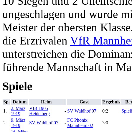
10 Siegen und 2 Unentschie
ungeschlagen und wurde mi
Meister der obersten Klasse
die Erzrivalen
VfR Mannhe
unterstreichen die Domina
führende Mannschaft in M
Spiele
Sp.
Datum
Heim
Gast
Ergebnis
Ber
2. März
VfB 1905
1.
-
SV Waldhof 07
0:2
Spiel
1919
Heidelberg
9. März
FC Phönix
2.
SV Waldhof 07
-
3:0
1919
Mannheim 02
16. März