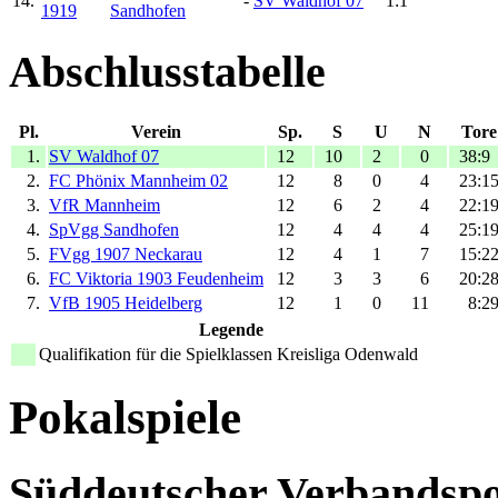
14.
-
SV Waldhof 07
1:1
1919
Sandhofen
Abschlusstabelle
Pl.
Verein
Sp.
S
U
N
Tore
1.
SV Waldhof 07
12
10
2
0
38:9
2.
FC Phönix Mannheim 02
12
8
0
4
23:1
3.
VfR Mannheim
12
6
2
4
22:1
4.
SpVgg Sandhofen
12
4
4
4
25:1
5.
FVgg 1907 Neckarau
12
4
1
7
15:2
6.
FC Viktoria 1903 Feudenheim
12
3
3
6
20:2
7.
VfB 1905 Heidelberg
12
1
0
11
8:2
Legende
Qualifikation für die Spielklassen Kreisliga Odenwald
Pokalspiele
Süddeutscher Verbandspo