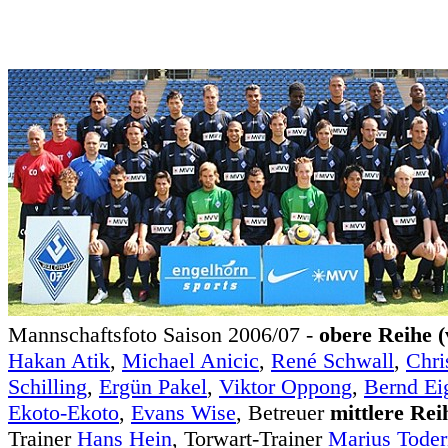
Mannschaftsfoto Saison 2006/07 -
obere Reihe (v
Hakan Atik
,
Michael Anicic
,
René Schwall
,
Chri
Schilling
,
Ergün Pakel
,
Viktor Oppong
,
Bernd Ei
Ekoto-Ekoto
,
Evans Wise
, Betreuer
mittlere Rei
Trainer
Hans Hein
, Torwart-Trainer
Marius Toder