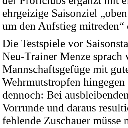
der Proficlubs ergänzt mit e
ehrgeizige Saisonziel „obe
um den Aufstieg mitreden“ 
Die Testspiele vor Saisonst
Neu-Trainer Menze sprach 
Mannschaftsgefüge mit gute
Wehrmutstropfen hingegen 
dennoch: Bei ausbleibendem
Vorrunde und daraus resul
fehlende Zuschauer müsse 