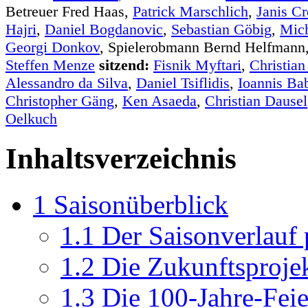
Betreuer Fred Haas,
Patrick Marschlich
,
Janis C
Hajri
,
Daniel Bogdanovic
,
Sebastian Göbig
,
Mich
Georgi Donkov
, Spielerobmann Bernd Helfmann,
Steffen Menze
sitzend:
Fisnik Myftari
,
Christian
Alessandro da Silva
,
Daniel Tsiflidis
,
Ioannis Ba
Christopher Gäng
,
Ken Asaeda
,
Christian Dausel
Oelkuch
Inhaltsverzeichnis
1
Saisonüberblick
1.1
Der Saisonverlauf 
1.2
Die Zukunftsproje
1.3
Die 100-Jahre-Fei