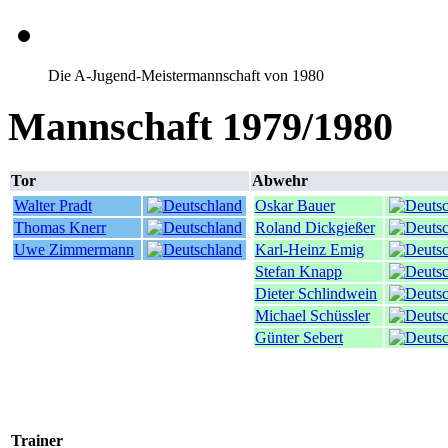
Die A-Jugend-Meistermannschaft von 1980
Mannschaft 1979/1980
Tor
Abwehr
Walter Pradt
Oskar Bauer
Thomas Knerr
Roland Dickgießer
Uwe Zimmermann
Karl-Heinz Emig
Stefan Knapp
Dieter Schlindwein
Michael Schüssler
Günter Sebert
Trainer