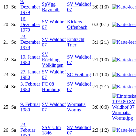
9.
SpVgg
SV Waldhof
19
So
Dezember
3:0 (1:0)
Bayreuth
07
1979
16.
SV Waldhof
Kickers
20
So
Dezember
0:3 (0:1)
07
Offenbach
1979
23.
SV Waldhof
Eintracht
21
So
Dezember
3:1 (2:1)
07
Trier
1979
SV
19. Januar
SV Waldhof
22
Sa
Röchling
2:1 (1:0)
1980
07
Völklingen
27. Januar
SV Waldhof
23
So
SC Freiburg
1:1 (1:0)
1980
07
3. Februar
FC 08
SV Waldhof
24
So
2:1 (2:1)
1980
Homburg
07
9. Februar
SV Waldhof
Wormatia
25
Sa
3:0 (0:0)
1980
07
Worms
23.
SSV Ulm
SV Waldhof
26
Sa
Februar
2:3 (1:2)
1846
07
1980