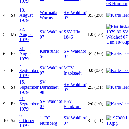
1979
18.
Wormatia
SV Waldhof
4
Sa
August
3:1 (2:0)
Worms
07
1979
22.
SV Waldhof
SSV Ulm
5
Mi
August
1:0 (1:0)
07
1846
1979
31.
Karlsruher
SV Waldhof
6
Fr
August
3:1 (3:0)
SC
07
1979
7.
SV Waldhof
MTV
7
Fr
September
0:0 (0:0)
07
Ingolstadt
1979
15.
SV
SV Waldhof
8
Sa
September
Darmstadt
2:1 (1:1)
07
1979
98
21.
SV Waldhof
FSV
9
Fr
September
2:0 (1:0)
07
Frankfurt
1979
6.
1. FC
SV Waldhof
10
Sa
Oktober
3:1 (1:1)
Nürnberg
07
1979