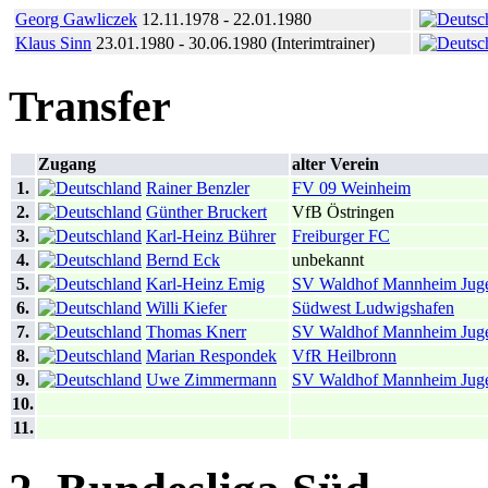
Georg Gawliczek
12.11.1978 - 22.01.1980
Klaus Sinn
23.01.1980 - 30.06.1980 (Interimtrainer)
Transfer
Zugang
alter Verein
1.
Rainer Benzler
FV 09 Weinheim
2.
Günther Bruckert
VfB Östringen
3.
Karl-Heinz Bührer
Freiburger FC
4.
Bernd Eck
unbekannt
5.
Karl-Heinz Emig
SV Waldhof Mannheim Jug
6.
Willi Kiefer
Südwest Ludwigshafen
7.
Thomas Knerr
SV Waldhof Mannheim Jug
8.
Marian Respondek
VfR Heilbronn
9.
Uwe Zimmermann
SV Waldhof Mannheim Jug
10.
11.