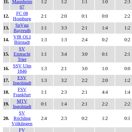
11.
Mannheim
1:2
1:2
1:1
1:0
2:3
07
FC 08
12.
2:1
2:0
0:1
0:0
2:2
Homburg
SpVgg
13.
1:1
3:3
2:1
1:4
1:2
Bayreuth
VfR OLI
14.
1:3
1:3
2:4
0:2
0:2
Bürstadt
SV
15.
Eintracht
1:1
3:4
3:0
0:1
2:1
Trier
SSV Ulm
16.
1:3
2:1
3:0
1:0
0:0
1846
ESV
17.
1:3
3:2
2:2
2:0
1:2
Ingolstadt
FSV
18.
1:1
2:3
2:1
4:4
1:4
Frankfurt
MTV
19.
0:1
1:4
2:1
2:2
2:2
Ingolstadt
SV
20.
Röchling
2:4
2:3
0:2
1:2
0:1
Völklingen
FV