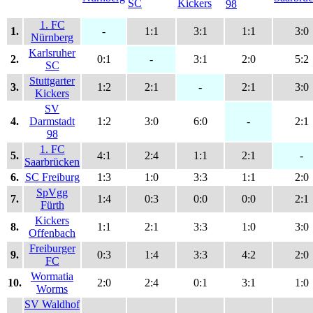
1. FC
1.
-
1:1
3:1
1:1
3:0
Nürnberg
Karlsruher
2.
0:1
-
3:1
2:0
5:2
SC
Stuttgarter
3.
1:2
2:1
-
2:1
3:0
Kickers
SV
4.
Darmstadt
1:2
3:0
6:0
-
2:1
98
1. FC
5.
4:1
2:4
1:1
2:1
-
Saarbrücken
6.
SC Freiburg
1:3
1:0
3:3
1:1
2:0
SpVgg
7.
1:4
0:3
0:0
0:0
2:1
Fürth
Kickers
8.
1:1
2:1
3:3
1:0
3:0
Offenbach
Freiburger
9.
0:3
1:4
3:3
4:2
2:0
FC
Wormatia
10.
2:0
2:4
0:1
3:1
1:0
Worms
SV Waldhof