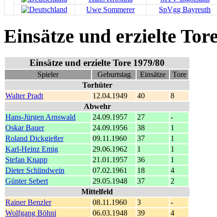
Uwe Sommerer
SpVgg Bayreuth
Einsätze und erzielte Tor
Einsätze und erzielte Tore 1979/80
Spieler
Geburtstag
Einsätze
Tore
Torhüter
Walter Pradt
12.04.1949
40
8
Abwehr
Hans-Jürgen Arnswald
24.09.1957
27
-
Oskar Bauer
24.09.1956
38
1
Roland Dickgießer
09.11.1960
37
1
Karl-Heinz Emig
29.06.1962
1
1
Stefan Knapp
21.01.1957
36
1
Dieter Schlindwein
07.02.1961
18
4
Günter Sebert
29.05.1948
37
2
Mittelfeld
Rainer Benzler
08.11.1960
3
-
Wolfgang Böhni
06.03.1948
39
4