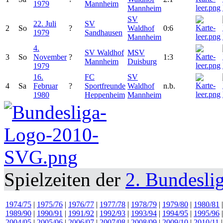
1979
Mannheim
Mannheim
SV
22. Juli
SV
2
So
?
Waldhof
0:6
1979
Sandhausen
Mannheim
4.
SV Waldhof
MSV
3
So
November
?
1:3
Mannheim
Duisburg
1979
16.
FC
SV
4
Sa
Februar
?
Sportfreunde
Waldhof
n.b.
1980
Heppenheim
Mannheim
Spielzeiten der
2. Bundesli
1974/75
|
1975/76
|
1976/77
|
1977/78
|
1978/79
|
1979/80
|
1980/81
1989/90
|
1990/91
|
1991/92
|
1992/93
|
1993/94
|
1994/95
|
1995/96
2004/05
|
2005/06
|
2006/07
|
2007/08
|
2008/09
|
2009/10
|
2010/11