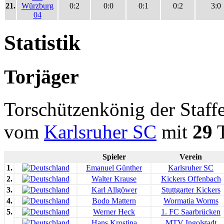
21.
Würzburg
0:2
0:0
0:1
0:2
3:0
04
Statistik
Torjäger
Torschützenkönig der Staf
vom
Karlsruher SC
mit
29
T
Spieler
Verein
1.
Emanuel Günther
Karlsruher SC
2.
Walter Krause
Kickers Offenbach
3.
Karl Allgöwer
Stuttgarter Kickers
4.
Bodo Mattern
Wormatia Worms
5.
Werner Heck
1. FC Saarbrücken
Hans Krostina
MTV Ingolstadt