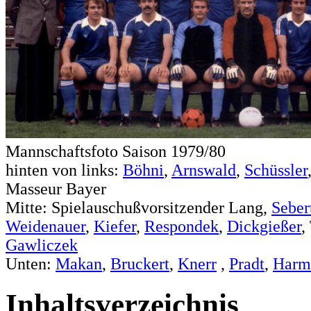
Mannschaftsfoto Saison 1979/80
hinten von links:
Böhni
,
Arnswald
,
Schüssler
Masseur Bayer
Mitte: Spielauschußvorsitzender Lang,
Seber
Weidenauer
,
Kiefer
,
Respondek
,
Dickgießer
,
Gawliczek
Unten:
Makan
,
Bruckert
,
Knerr
,
Pradt
,
Harm
Inhaltsverzeichnis