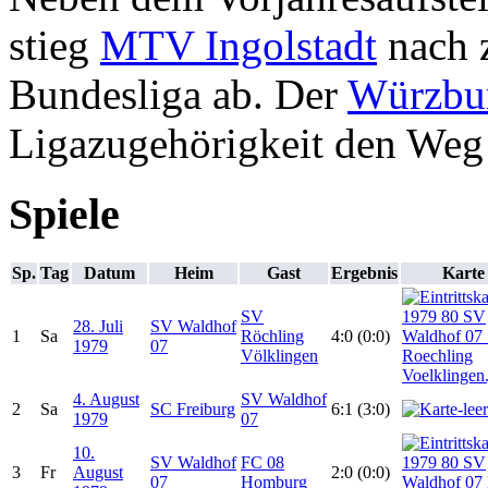
stieg
MTV Ingolstadt
nach z
Bundesliga ab. Der
Würzbu
Ligazugehörigkeit den Weg 
Spiele
Sp.
Tag
Datum
Heim
Gast
Ergebnis
Karte
SV
28. Juli
SV Waldhof
1
Sa
Röchling
4:0 (0:0)
1979
07
Völklingen
4. August
SV Waldhof
2
Sa
SC Freiburg
6:1 (3:0)
1979
07
10.
SV Waldhof
FC 08
3
Fr
August
2:0 (0:0)
07
Homburg