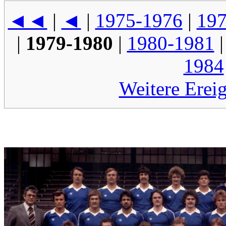
◄◄
|
◄
|
1975-1976
|
197
|
1979-1980
|
1980-1981
1984
Weitere Erei