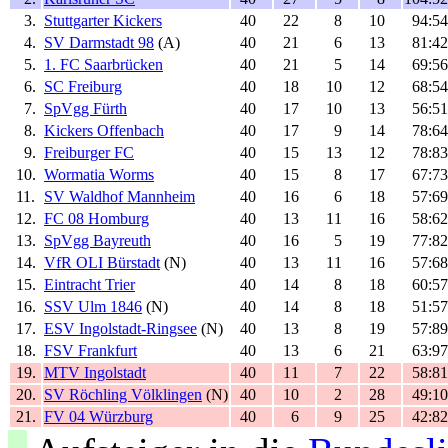
3.
Stuttgarter Kickers
40
22
8
10
94:54
4.
SV Darmstadt 98
(A)
40
21
6
13
81:42
5.
1. FC Saarbrücken
40
21
5
14
69:56
6.
SC Freiburg
40
18
10
12
68:54
7.
SpVgg Fürth
40
17
10
13
56:51
8.
Kickers Offenbach
40
17
9
14
78:64
9.
Freiburger FC
40
15
13
12
78:83
10.
Wormatia Worms
40
15
8
17
67:73
11.
SV Waldhof Mannheim
40
16
6
18
57:69
12.
FC 08 Homburg
40
13
11
16
58:62
13.
SpVgg Bayreuth
40
16
5
19
77:82
14.
VfR OLI Bürstadt
(N)
40
13
11
16
57:68
15.
Eintracht Trier
40
14
8
18
60:57
16.
SSV Ulm 1846
(N)
40
14
8
18
51:57
17.
ESV Ingolstadt-Ringsee
(N)
40
13
8
19
57:89
18.
FSV Frankfurt
40
13
6
21
63:97
19.
MTV Ingolstadt
40
11
7
22
58:81
20.
SV Röchling Völklingen
(N)
40
10
2
28
49:1
21.
FV 04 Würzburg
40
6
9
25
42:82