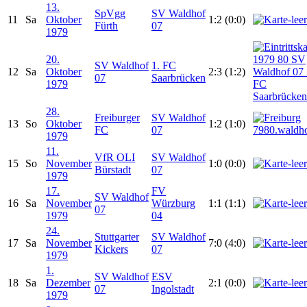
13.
SpVgg
SV Waldhof
11
Sa
Oktober
1:2 (0:0)
Fürth
07
1979
20.
SV Waldhof
1. FC
12
Sa
Oktober
2:3 (1:2)
07
Saarbrücken
1979
28.
Freiburger
SV Waldhof
13
So
Oktober
1:2 (1:0)
FC
07
1979
11.
VfR OLI
SV Waldhof
15
So
November
1:0 (0:0)
Bürstadt
07
1979
17.
FV
SV Waldhof
16
Sa
November
Würzburg
1:1 (1:1)
07
1979
04
24.
Stuttgarter
SV Waldhof
17
Sa
November
7:0 (4:0)
Kickers
07
1979
1.
SV Waldhof
ESV
18
Sa
Dezember
2:1 (0:0)
07
Ingolstadt
1979