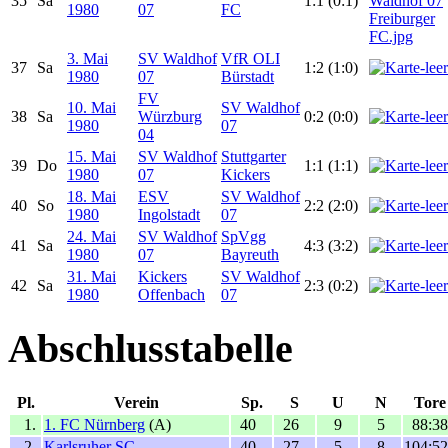
35
Sa
1:1 (0:1)
1980
07
FC
3. Mai
SV Waldhof
VfR OLI
37
Sa
1:2 (1:0)
1980
07
Bürstadt
FV
10. Mai
SV Waldhof
38
Sa
Würzburg
0:2 (0:0)
1980
07
04
15. Mai
SV Waldhof
Stuttgarter
39
Do
1:1 (1:1)
1980
07
Kickers
18. Mai
ESV
SV Waldhof
40
So
2:2 (2:0)
1980
Ingolstadt
07
24. Mai
SV Waldhof
SpVgg
41
Sa
4:3 (3:2)
1980
07
Bayreuth
31. Mai
Kickers
SV Waldhof
42
Sa
2:3 (0:2)
1980
Offenbach
07
Abschlusstabelle
Pl.
Verein
Sp.
S
U
N
Tore
1.
1. FC Nürnberg
(A)
40
26
9
5
88:38
2.
Karlsruher SC
40
27
5
8
104:52