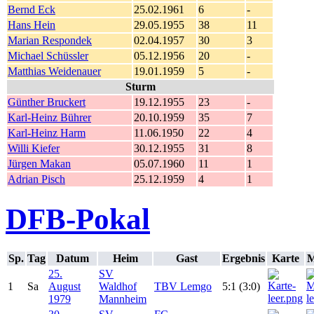
Bernd Eck
25.02.1961
6
-
Hans Hein
29.05.1955
38
11
Marian Respondek
02.04.1957
30
3
Michael Schüssler
05.12.1956
20
-
Matthias Weidenauer
19.01.1959
5
-
Sturm
Günther Bruckert
19.12.1955
23
-
Karl-Heinz Bührer
20.10.1959
35
7
Karl-Heinz Harm
11.06.1950
22
4
Willi Kiefer
30.12.1955
31
8
Jürgen Makan
05.07.1960
11
1
Adrian Pisch
25.12.1959
4
1
DFB-Pokal
Sp.
Tag
Datum
Heim
Gast
Ergebnis
Karte
M
25.
SV
1
Sa
August
Waldhof
TBV Lemgo
5:1 (3:0)
1979
Mannheim