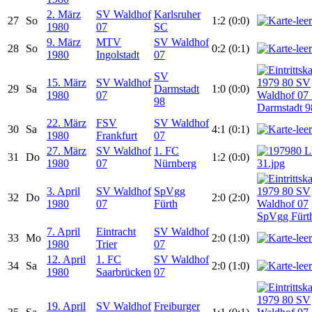
2. März
SV Waldhof
Karlsruher
27
So
1:2 (0:0)
1980
07
SC
9. März
MTV
SV Waldhof
28
So
0:2 (0:1)
1980
Ingolstadt
07
SV
15. März
SV Waldhof
29
Sa
Darmstadt
1:0 (0:0)
1980
07
98
22. März
FSV
SV Waldhof
30
Sa
4:1 (0:1)
1980
Frankfurt
07
27. März
SV Waldhof
1. FC
31
Do
1:2 (0:0)
1980
07
Nürnberg
3. April
SV Waldhof
SpVgg
32
Do
2:0 (2:0)
1980
07
Fürth
7. April
Eintracht
SV Waldhof
33
Mo
2:0 (1:0)
1980
Trier
07
12. April
1. FC
SV Waldhof
34
Sa
2:0 (1:0)
1980
Saarbrücken
07
19. April
SV Waldhof
Freiburger