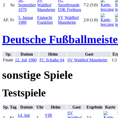
30.
SV
FC
2
Sa
September
Waldhof
Sportfreunde
7:2 (5:0)
1979
Mannheim
DJK Freiburg
5. Januar
Eintracht
SV Waldhof
AF.
Fr
2:0 (1:0)
1980
Frankfurt
Mannheim
Deutsche Fußballmeiste
Sp.
Datum
Heim
Gast
Er
Finale
12. Juli
1980
FC Schalke 04
SV Waldhof Mannheim
1:2 
sonstige Spiele
Testspiele
Sp.
Tag
Datum
Uhr
Heim
Gast
Ergebnis
Karte
SV
14. Juli
VfR
1
Sa
?
Waldhof
2:1