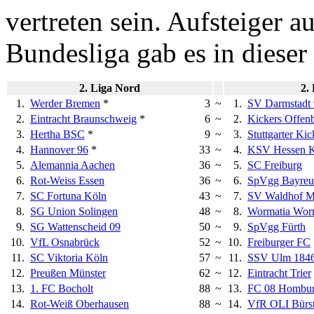
vertreten sein. Aufsteiger au
Bundesliga gab es in dieser 
2. Liga Nord
2.
1.
Werder Bremen
*
3
~
1.
SV Darmstadt
2.
Eintracht Braunschweig
*
6
~
2.
Kickers Offen
3.
Hertha BSC
*
9
~
3.
Stuttgarter Kic
4.
Hannover 96
*
33
~
4.
KSV Hessen K
5.
Alemannia Aachen
36
~
5.
SC Freiburg
6.
Rot-Weiss Essen
36
~
6.
SpVgg Bayreu
7.
SC Fortuna Köln
43
~
7.
SV Waldhof 
8.
SG Union Solingen
48
~
8.
Wormatia Wor
9.
SG Wattenscheid 09
50
~
9.
SpVgg Fürth
10.
VfL Osnabrück
52
~
10.
Freiburger FC
11.
SC Viktoria Köln
57
~
11.
SSV Ulm 184
12.
Preußen Münster
62
~
12.
Eintracht Trier
13.
1. FC Bocholt
88
~
13.
FC 08 Hombu
14.
Rot-Weiß Oberhausen
88
~
14.
VfR OLI Bürst