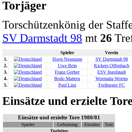
Torjäger
Torschützenkönig der Staf
SV Darmstadt 98
mt
26
Tref
Spieler
Verein
1.
Horst Neumann
SV Darmstadt 98
2.
Uwe Bein
Kickers Offenbach
3.
Franz Gerber
ESV Ingolstadt
4.
Bodo Mattern
Wormatia Worms
5.
Paul Linz
Freiburger FC
Einsätze und erzielte Tor
Einsätze und erzielte Tore 1980/81
Spieler
Geburtstag
Einsätze
Tore
Torhüter