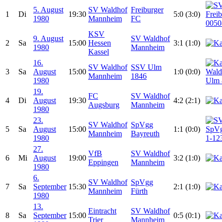
5. August
SV Waldhof
Freiburger
1
Di
19:30
5:0 (3:0)
1980
Mannheim
FC
KSV
9. August
SV Waldhof
2
Sa
15:00
Hessen
3:1 (1:0)
1980
Mannheim
Kassel
16.
SV Waldhof
SSV Ulm
3
Sa
August
15:00
1:0 (0:0)
Mannheim
1846
1980
19.
FC
SV Waldhof
4
Di
August
19:30
4:2 (2:1)
Augsburg
Mannheim
1980
23.
SV Waldhof
SpVgg
5
Sa
August
15:00
1:1 (0:0)
Mannheim
Bayreuth
1980
27.
VfB
SV Waldhof
6
Mi
August
19:00
3:2 (1:0)
Eppingen
Mannheim
1980
6.
SV Waldhof
SpVgg
7
Sa
September
15:30
2:1 (1:0)
Mannheim
Fürth
1980
13.
Eintracht
SV Waldhof
8
Sa
September
15:00
0:5 (0:1)
Trier
Mannheim