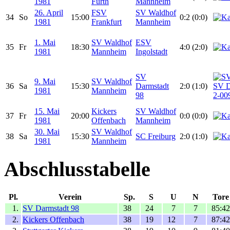
1981
Fürth
Mannheim
26. April
FSV
SV Waldhof
34
So
15:00
0:2 (0:0)
1981
Frankfurt
Mannheim
1. Mai
SV Waldhof
ESV
35
Fr
18:30
4:0 (2:0)
1981
Mannheim
Ingolstadt
SV
9. Mai
SV Waldhof
36
Sa
15:30
Darmstadt
2:0 (1:0)
1981
Mannheim
98
15. Mai
Kickers
SV Waldhof
37
Fr
20:00
0:0 (0:0)
1981
Offenbach
Mannheim
30. Mai
SV Waldhof
38
Sa
15:30
SC Freiburg
2:0 (1:0)
1981
Mannheim
Abschlusstabelle
Pl.
Verein
Sp.
S
U
N
Tore
1.
SV Darmstadt 98
38
24
7
7
85:42
2.
Kickers Offenbach
38
19
12
7
87:42