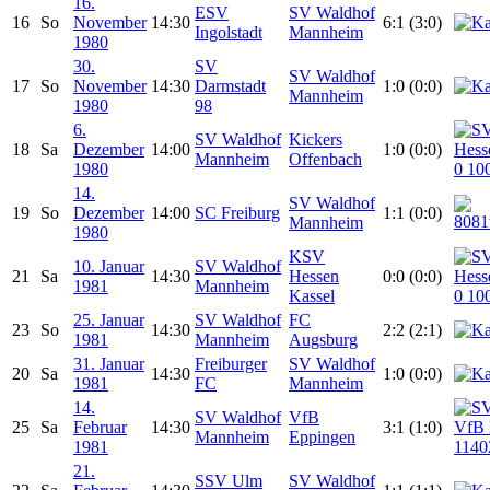
16.
ESV
SV Waldhof
16
So
November
14:30
6:1 (3:0)
Ingolstadt
Mannheim
1980
30.
SV
SV Waldhof
17
So
November
14:30
Darmstadt
1:0 (0:0)
Mannheim
1980
98
6.
SV Waldhof
Kickers
18
Sa
Dezember
14:00
1:0 (0:0)
Mannheim
Offenbach
1980
14.
SV Waldhof
19
So
Dezember
14:00
SC Freiburg
1:1 (0:0)
Mannheim
1980
KSV
10. Januar
SV Waldhof
21
Sa
14:30
Hessen
0:0 (0:0)
1981
Mannheim
Kassel
25. Januar
SV Waldhof
FC
23
So
14:30
2:2 (2:1)
1981
Mannheim
Augsburg
31. Januar
Freiburger
SV Waldhof
20
Sa
14:30
1:0 (0:0)
1981
FC
Mannheim
14.
SV Waldhof
VfB
25
Sa
Februar
14:30
3:1 (1:0)
Mannheim
Eppingen
1981
21.
SSV Ulm
SV Waldhof