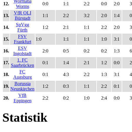
Wormatia
12.
0:0
1:1
2:2
0:0
2:0
3
Worms
VfR OLI
13.
1:1
2:2
3:2
2:0
1:4
0
Bürstadt
SpVgg
14.
1:2
2:1
1:1
2:2
2:0
3
Fürth
FSV
15.
1:0
1:1
1:1
1:0
3:1
0
Frankfurt
ESV
16.
2:0
0:5
0:2
0:2
1:3
6
Ingolstadt
1. FC
17.
0:1
1:4
2:1
1:2
0:0
2
Saarbrücken
FC
18.
0:1
4:3
2:2
1:3
3:1
4
Augsburg
Borussia
19.
1:2
0:3
1:1
2:2
0:1
0
Neunkirchen
VfB
20.
2:2
0:2
1:0
2:4
0:0
3
Eppingen
Statistik