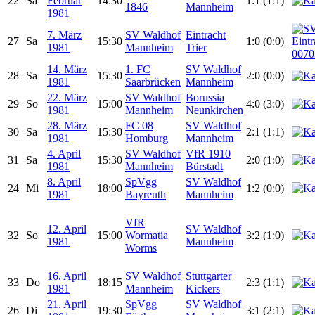
22
Sa
Februar
14:30
1:1 (1:1)
1846
Mannheim
1981
7. März
SV Waldhof
Eintracht
27
Sa
15:30
1:0 (0:0)
1981
Mannheim
Trier
14. März
1. FC
SV Waldhof
28
Sa
15:30
2:0 (0:0)
1981
Saarbrücken
Mannheim
22. März
SV Waldhof
Borussia
29
So
15:00
4:0 (3:0)
1981
Mannheim
Neunkirchen
28. März
FC 08
SV Waldhof
30
Sa
15:30
2:1 (1:1)
1981
Homburg
Mannheim
4. April
SV Waldhof
VfR 1910
31
Sa
15:30
2:0 (1:0)
1981
Mannheim
Bürstadt
8. April
SpVgg
SV Waldhof
24
Mi
18:00
1:2 (0:0)
1981
Bayreuth
Mannheim
VfR
12. April
SV Waldhof
32
So
15:00
Wormatia
3:2 (1:0)
1981
Mannheim
Worms
16. April
SV Waldhof
Stuttgarter
33
Do
18:15
2:3 (1:1)
1981
Mannheim
Kickers
21. April
SpVgg
SV Waldhof
26
Di
19:30
3:1 (2:1)