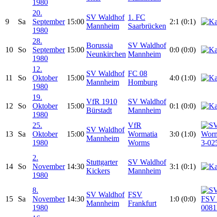
1980
20.
SV Waldhof
1. FC
9
Sa
September
15:00
2:1 (0:1)
Mannheim
Saarbrücken
1980
28.
Borussia
SV Waldhof
10
So
September
15:00
0:0 (0:0)
Neunkirchen
Mannheim
1980
12.
SV Waldhof
FC 08
11
So
Oktober
15:00
4:0 (1:0)
Mannheim
Homburg
1980
19.
VfR 1910
SV Waldhof
12
So
Oktober
15:00
0:1 (0:0)
Bürstadt
Mannheim
1980
25.
VfR
SV Waldhof
13
Sa
Oktober
15:00
Wormatia
3:0 (1:0)
Mannheim
1980
Worms
2.
Stuttgarter
SV Waldhof
14
So
November
14:30
3:1 (0:1)
Kickers
Mannheim
1980
8.
SV Waldhof
FSV
15
Sa
November
14:30
1:0 (0:0)
Mannheim
Frankfurt
1980