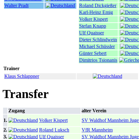
Walter Pradt
Roland Dickgießer
Karl-Heinz Emig
Volker Kispert
Stefan Knapp
Ulf Quaisser
Dieter Schlindwein
Michael Schüssler
Günter Sebert
Dimitrios Tsionanis
Trainer
Klaus Schlappner
Transfer
Zugang
alter Verein
1.
Volker Kispert
SV Waldhof Mannheim Juge
2.
Roland Luksch
VfR Mannheim
3.
Ulf Quaisser
SV Waldhof Mannheim Juge