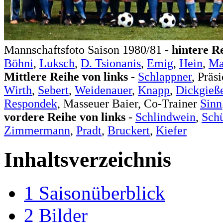
Mannschaftsfoto Saison 1980/81 -
hintere R
Böhni
,
Luksch
,
D. Tsionanis
,
Emig
,
Hein
,
Ma
Mittlere Reihe von links
-
Schlappner
, Präs
Wirth
,
Sebert
,
Weidenauer
,
Knapp
,
Dickgieß
Respondek
, Masseuer Baier, Co-Trainer
Sinn
vordere Reihe von links
-
Schlindwein
,
Schü
Zimmermann
,
Pradt
,
Bruckert
,
Kiefer
Inhaltsverzeichnis
1
Saisonüberblick
2
Bilder