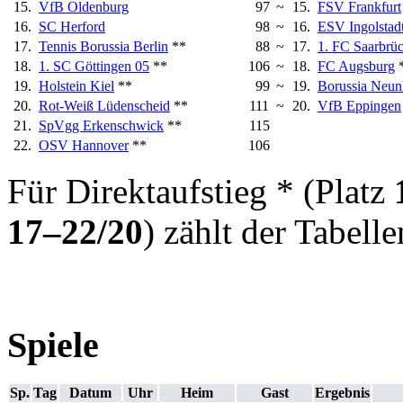
15.
VfB Oldenburg
97
~
15.
FSV Frankfurt
16.
SC Herford
98
~
16.
ESV Ingolstad
17.
Tennis Borussia Berlin
**
88
~
17.
1. FC Saarbrü
18.
1. SC Göttingen 05
**
106
~
18.
FC Augsburg
19.
Holstein Kiel
**
99
~
19.
Borussia Neun
20.
Rot-Weiß Lüdenscheid
**
111
~
20.
VfB Eppingen
21.
SpVgg Erkenschwick
**
115
22.
OSV Hannover
**
106
Für Direktaufstieg * (Platz
17–22/20
) zählt der Tabelle
Spiele
Sp.
Tag
Datum
Uhr
Heim
Gast
Ergebnis