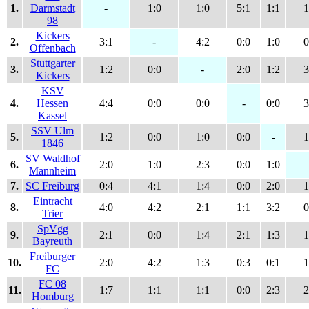
1.
Darmstadt
-
1:0
1:0
5:1
1:1
1
98
Kickers
2.
3:1
-
4:2
0:0
1:0
0
Offenbach
Stuttgarter
3.
1:2
0:0
-
2:0
1:2
3
Kickers
KSV
4.
Hessen
4:4
0:0
0:0
-
0:0
3
Kassel
SSV Ulm
5.
1:2
0:0
1:0
0:0
-
1
1846
SV Waldhof
6.
2:0
1:0
2:3
0:0
1:0
Mannheim
7.
SC Freiburg
0:4
4:1
1:4
0:0
2:0
1
Eintracht
8.
4:0
4:2
2:1
1:1
3:2
0
Trier
SpVgg
9.
2:1
0:0
1:4
2:1
1:3
1
Bayreuth
Freiburger
10.
2:0
4:2
1:3
0:3
0:1
1
FC
FC 08
11.
1:7
1:1
1:1
0:0
2:3
2
Homburg