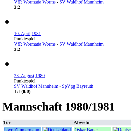
VfR Wormatia Worms
-
SV Waldhof Mannheim
3:2
10. April
1981
Punktespiel
VfR Wormatia Worms
-
SV Waldhof Mannheim
3:2
23. August
1980
Punktespiel
SV Waldhof Mannheim
-
SpVgg Bayreuth
1:1 (0:0)
Mannschaft 1980/1981
Tor
Abwehr
Uwe Zimmermann
Oskar Bauer