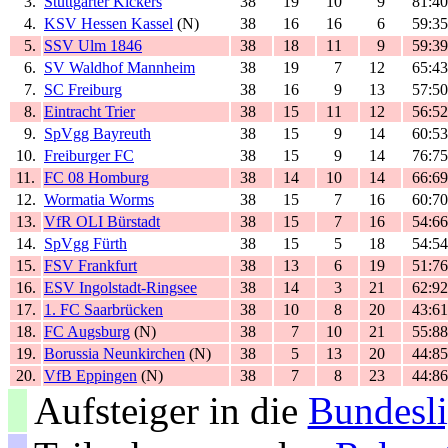
3.
Stuttgarter Kickers
38
19
10
9
81:40
4.
KSV Hessen Kassel
(N)
38
16
16
6
59:35
5.
SSV Ulm 1846
38
18
11
9
59:39
6.
SV Waldhof Mannheim
38
19
7
12
65:43
7.
SC Freiburg
38
16
9
13
57:50
8.
Eintracht Trier
38
15
11
12
56:52
9.
SpVgg Bayreuth
38
15
9
14
60:53
10.
Freiburger FC
38
15
9
14
76:75
11.
FC 08 Homburg
38
14
10
14
66:69
12.
Wormatia Worms
38
15
7
16
60:70
13.
VfR OLI Bürstadt
38
15
7
16
54:66
14.
SpVgg Fürth
38
15
5
18
54:54
15.
FSV Frankfurt
38
13
6
19
51:76
16.
ESV Ingolstadt-Ringsee
38
14
3
21
62:92
17.
1. FC Saarbrücken
38
10
8
20
43:61
18.
FC Augsburg
(N)
38
7
10
21
55:88
19.
Borussia Neunkirchen
(N)
38
5
13
20
44:85
20.
VfB Eppingen
(N)
38
7
8
23
44:86
Aufsteiger in die
Bundesl