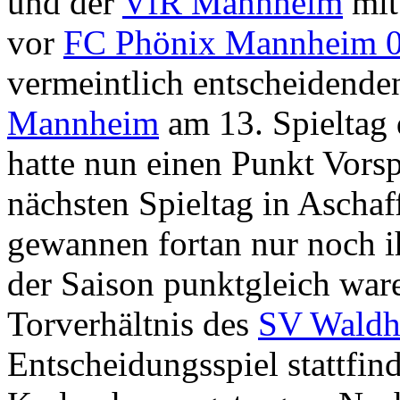
und der
VfR Mannheim
mit
vor
FC Phönix Mannheim 
vermeintlich entscheidenden
Mannheim
am 13. Spieltag
hatte nun einen Punkt Vors
nächsten Spieltag in Aschaf
gewannen fortan nur noch i
der Saison punktgleich war
Torverhältnis des
SV Waldh
Entscheidungsspiel stattfin