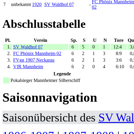
FC Phönix Mannheim
7
unbekannt
1920
SV Waldhof 07
-
02
Abschlusstabelle
Pl.
Verein
Sp.
S
U
N
Tore
Qu
1.
SV Waldhof 07
6
5
0
1
12:4
3,
2.
FC Phönix Mannheim 02
6
2
1
3
8:9
0,
3.
FVgg 1907 Neckarau
6
2
1
3
3:6
0,
4.
VfR Mannheim
6
2
0
4
6:10
0,
Legende
Pokalsieger Mannheimer Silberschiff
Saisonnavigation
Saisonübersicht des
SV Wal