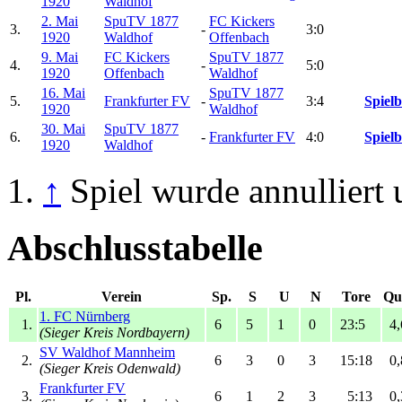
1920
Waldhof
2. Mai
SpuTV 1877
FC Kickers
3.
-
3:0
1920
Waldhof
Offenbach
9. Mai
FC Kickers
SpuTV 1877
4.
-
5:0
1920
Offenbach
Waldhof
16. Mai
SpuTV 1877
5.
Frankfurter FV
-
3:4
Spielb
1920
Waldhof
30. Mai
SpuTV 1877
6.
-
Frankfurter FV
4:0
Spielb
1920
Waldhof
↑
Spiel wurde annulliert
Abschlusstabelle
Pl.
Verein
Sp.
S
U
N
Tore
Qu
1. FC Nürnberg
1.
6
5
1
0
23:5
4,
(Sieger Kreis Nordbayern)
SV Waldhof Mannheim
2.
6
3
0
3
15:18
0,
(Sieger Kreis Odenwald)
Frankfurter FV
3.
6
1
2
3
5:13
0,