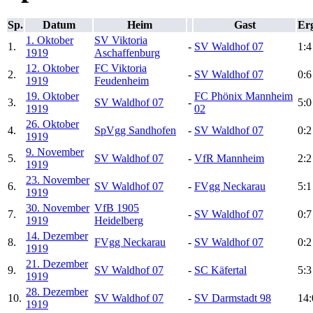
Sp.
Datum
Heim
Gast
Er
1. Oktober
SV Viktoria
1.
-
SV Waldhof 07
1:4
1919
Aschaffenburg
12. Oktober
FC Viktoria
2.
-
SV Waldhof 07
0:6
1919
Feudenheim
19. Oktober
FC Phönix Mannheim
3.
SV Waldhof 07
-
5:0
1919
02
26. Oktober
4.
SpVgg Sandhofen
-
SV Waldhof 07
0:2
1919
9. November
5.
SV Waldhof 07
-
VfR Mannheim
2:2
1919
23. November
6.
SV Waldhof 07
-
FVgg Neckarau
5:1
1919
30. November
VfB 1905
7.
-
SV Waldhof 07
0:7
1919
Heidelberg
14. Dezember
8.
FVgg Neckarau
-
SV Waldhof 07
0:2
1919
21. Dezember
9.
SV Waldhof 07
-
SC Käfertal
5:3
1919
28. Dezember
10.
SV Waldhof 07
-
SV Darmstadt 98
14:
1919