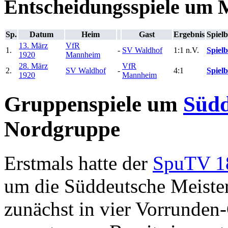
Entscheidungsspiele um M
Sp.
Datum
Heim
Gast
Ergebnis
Spielb
13. März
VfR
1.
-
SV Waldhof
1:1 n.V.
Spielb
1920
Mannheim
28. März
VfR
2.
SV Waldhof
-
4:1
Spielb
1920
Mannheim
Gruppenspiele um
Südd
Nordgruppe
Erstmals hatte der
SpuTV 1
um die Süddeutsche Meister
zunächst in vier Vorrunden