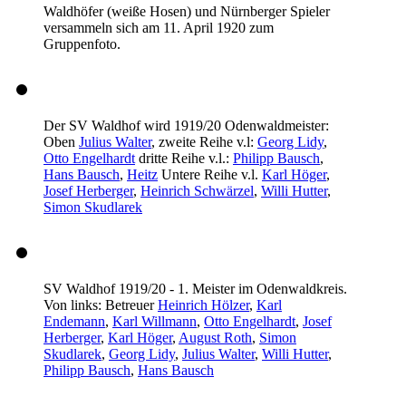
Waldhöfer (weiße Hosen) und Nürnberger Spieler
versammeln sich am 11. April 1920 zum
Gruppenfoto.
Der SV Waldhof wird 1919/20 Odenwaldmeister:
Oben
Julius Walter
, zweite Reihe v.l:
Georg Lidy
,
Otto Engelhardt
dritte Reihe v.l.:
Philipp Bausch
,
Hans Bausch
,
Heitz
Untere Reihe v.l.
Karl Höger
,
Josef Herberger
,
Heinrich Schwärzel
,
Willi Hutter
,
Simon Skudlarek
SV Waldhof 1919/20 - 1. Meister im Odenwaldkreis.
Von links: Betreuer
Heinrich Hölzer
,
Karl
Endemann
,
Karl Willmann
,
Otto Engelhardt
,
Josef
Herberger
,
Karl Höger
,
August Roth
,
Simon
Skudlarek
,
Georg Lidy
,
Julius Walter
,
Willi Hutter
,
Philipp Bausch
,
Hans Bausch