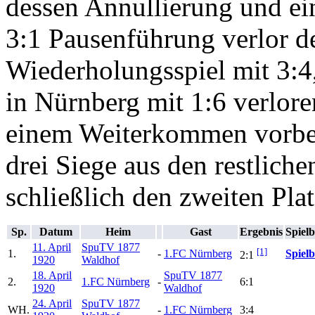
dessen Annullierung und ei
3:1 Pausenführung verlor d
Wiederholungsspiel mit 3:4
in Nürnberg mit 1:6 verlor
einem Weiterkommen vorbe
drei Siege aus den restliche
schließlich den zweiten Plat
Sp.
Datum
Heim
Gast
Ergebnis
Spielb
11. April
SpuTV 1877
[1]
1.
-
1.FC Nürnberg
Spielb
2:1
1920
Waldhof
18. April
SpuTV 1877
2.
1.FC Nürnberg
-
6:1
1920
Waldhof
24. April
SpuTV 1877
WH.
-
1.FC Nürnberg
3:4