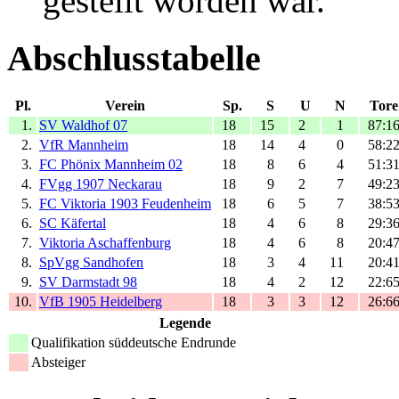
gestellt worden war.
Abschlusstabelle
Pl.
Verein
Sp.
S
U
N
Tore
1.
SV Waldhof 07
18
15
2
1
87:1
2.
VfR Mannheim
18
14
4
0
58:2
3.
FC Phönix Mannheim 02
18
8
6
4
51:3
4.
FVgg 1907 Neckarau
18
9
2
7
49:2
5.
FC Viktoria 1903 Feudenheim
18
6
5
7
38:5
6.
SC Käfertal
18
4
6
8
29:3
7.
Viktoria Aschaffenburg
18
4
6
8
20:4
8.
SpVgg Sandhofen
18
3
4
11
20:4
9.
SV Darmstadt 98
18
4
2
12
22:6
10.
VfB 1905 Heidelberg
18
3
3
12
26:6
Legende
Qualifikation süddeutsche Endrunde
Absteiger