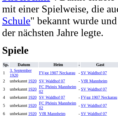
mit einer Spielweise, die au
Schule
" bekannt wurde und 
der nächsten Jahre legte.
Spiele
Sp.
Datum
Heim
-
Gast
3. September
1
FVgg 1907 Neckarau
-
SV Waldhof 07
1920
2
unbekannt
1920
SV Waldhof 07
-
VfR Mannheim
FC Phönix Mannheim
3
unbekannt
1920
-
SV Waldhof 07
02
4
unbekannt
1920
SV Waldhof 07
-
FVgg 1907 Neckarau
FC Phönix Mannheim
5
unbekannt
1920
-
SV Waldhof 07
02
6
unbekannt
1920
VfR Mannheim
-
SV Waldhof 07