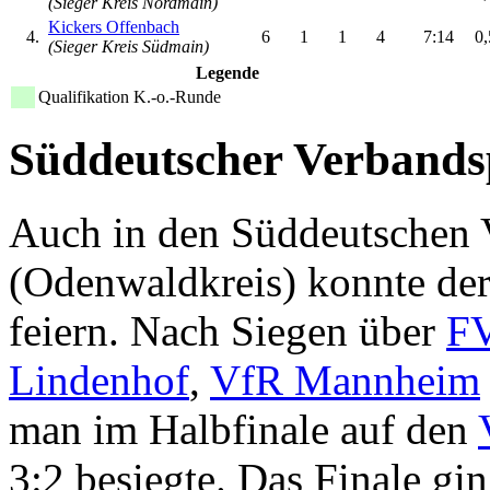
(Sieger Kreis Nordmain)
Kickers Offenbach
4.
6
1
1
4
7:14
0,
(Sieger Kreis Südmain)
Legende
Qualifikation K.-o.-Runde
Süddeutscher Verbands
Auch in den Süddeutschen 
(Odenwaldkreis) konnte de
feiern. Nach Siegen über
FV
Lindenhof
,
VfR Mannheim
man im Halbfinale auf den
3:2 besiegte. Das Finale gi