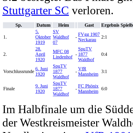
Stuttgarter SC
verloren.
Sp.
Datum
Heim
Gast
Ergebnis
Spielb
5.
SV
FVgg 1907
1.
Oktober
Waldhof
-
2:1
Neckarau
1919
07
28.
SpuTV
MFC 08
2.
April
-
1877
0:4
Lindenhof
1920
Waldhof
SpuTV
6. Juni
VfR
Vorschlussrunde
1877
-
3:1
1920
Mannheim
Waldhof
SpuTV
9. Juni
FC Phönix
Finale
1877
-
6:0
1920
Mannheim
Waldhof
Im Halbfinale um die Südde
der Westkreismeister Wald