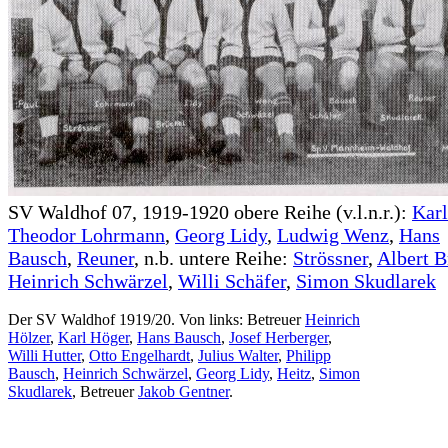
SV Waldhof 07, 1919-1920 obere Reihe (v.l.n.r.):
Karl
Theodor Lohrmann
,
Georg Lidy
,
Ludwig Wenz
,
Hans
Bausch
,
Reuner
, n.b. untere Reihe:
Strössner
,
Albert B
Heinrich Schwärzel
,
Willi Schäfer
,
Simon Skudlarek
Der SV Waldhof 1919/20. Von links: Betreuer
Heinrich
Hölzer
,
Karl Höger
,
Hans Bausch
,
Josef Herberger
,
Willi Hutter
,
Otto Engelhardt
,
Julius Walter
,
Philipp
Bausch
,
Heinrich Schwärzel
,
Georg Lidy
,
Heitz
,
Simon
Skudlarek
, Betreuer
Jakob Gentner
.