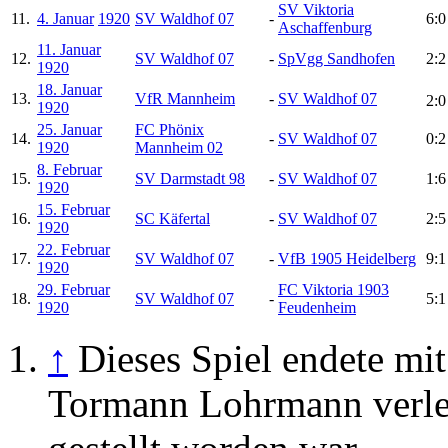
SV Viktoria
11.
4. Januar
1920
SV Waldhof 07
-
6:0
Aschaffenburg
11. Januar
12.
SV Waldhof 07
-
SpVgg Sandhofen
2:2
1920
18. Januar
13.
VfR Mannheim
-
SV Waldhof 07
2:
1920
25. Januar
FC Phönix
14.
-
SV Waldhof 07
0:2
1920
Mannheim 02
8. Februar
15.
SV Darmstadt 98
-
SV Waldhof 07
1:6
1920
15. Februar
16.
SC Käfertal
-
SV Waldhof 07
2:5
1920
22. Februar
17.
SV Waldhof 07
-
VfB 1905 Heidelberg
9:1
1920
29. Februar
FC Viktoria 1903
18.
SV Waldhof 07
-
5:1
1920
Feudenheim
↑
Dieses Spiel endete mi
Tormann Lohrmann verlet