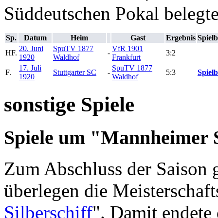
Süddeutschen Pokal belegte
Sp.
Datum
Heim
Gast
Ergebnis
Spielb
20. Juni
SpuTV 1877
VfR 1901
HF.
-
3:2
1920
Waldhof
Frankfurt
17. Juli
SpuTV 1877
F.
Stuttgarter SC
-
5:3
Spielb
1920
Waldhof
sonstige Spiele
Spiele um "Mannheimer S
Zum Abschluss der Saison
überlegen die Meisterschaf
Silberschiff
". Damit endete 