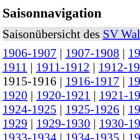
Saisonnavigation
Saisonübersicht des
SV Wal
1906-1907
|
1907-1908
|
1
1911
|
1911-1912
|
1912-1
1915-1916
|
1916-1917
|
1
1920
|
1920-1921
|
1921-1
1924-1925
|
1925-1926
|
1
1929
|
1929-1930
|
1930-1
1933-1934
|
1934-1935
|
1