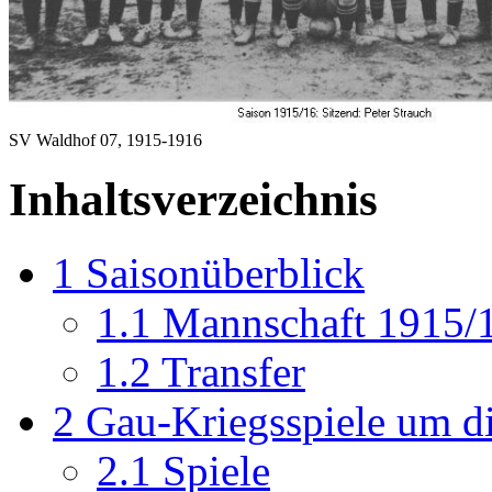
SV Waldhof 07, 1915-1916
Inhaltsverzeichnis
1
Saisonüberblick
1.1
Mannschaft 1915/
1.2
Transfer
2
Gau-Kriegsspiele um di
2.1
Spiele