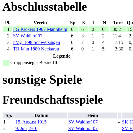
Abschlusstabelle
Pl.
Verein
Sp.
S
U
N
Tore
Qu
1.
FG Kickers 1907 Mannheim
6
6
0
0
30:2
15
2.
SV Waldhof 07
6
3
1
2
11:4
2,
3.
FVg 1898 Schwetzingen
6
2
0
4
7:15
0,
4.
TB Jahn 1889 Neckarau
6
0
1
5
3:30
0,
Legende
Gruppensieger Bezirk III
sonstige Spiele
Freundschaftsspiele
Sp.
Datum
Heim
-
1
15. August
1915
SV Waldhof 07
-
SK H
2
9. Juli
1916
SV Waldhof 07
-
SV H