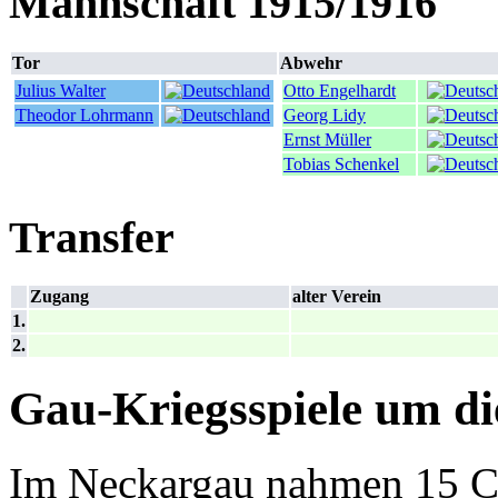
Mannschaft 1915/1916
Tor
Abwehr
Julius Walter
Otto Engelhardt
Theodor Lohrmann
Georg Lidy
Ernst Müller
Tobias Schenkel
Transfer
Zugang
alter Verein
1.
2.
Gau-Kriegsspiele um di
Im Neckargau nahmen 15 C