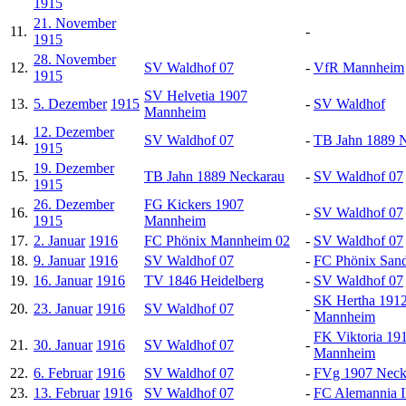
1915
21. November
11.
-
1915
28. November
12.
SV Waldhof 07
-
VfR Mannheim
1915
SV Helvetia 1907
13.
5. Dezember
1915
-
SV Waldhof
Mannheim
12. Dezember
14.
SV Waldhof 07
-
TB Jahn 1889 
1915
19. Dezember
15.
TB Jahn 1889 Neckarau
-
SV Waldhof 07
1915
26. Dezember
FG Kickers 1907
16.
-
SV Waldhof 07
1915
Mannheim
17.
2. Januar
1916
FC Phönix Mannheim 02
-
SV Waldhof 07
18.
9. Januar
1916
SV Waldhof 07
-
FC Phönix San
19.
16. Januar
1916
TV 1846 Heidelberg
-
SV Waldhof 07
SK Hertha 191
20.
23. Januar
1916
SV Waldhof 07
-
Mannheim
FK Viktoria 19
21.
30. Januar
1916
SV Waldhof 07
-
Mannheim
22.
6. Februar
1916
SV Waldhof 07
-
FVg 1907 Neck
23.
13. Februar
1916
SV Waldhof 07
-
FC Alemannia I