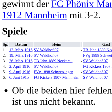
gewinnt der
FC Phönix Ma
1912 Mannheim
mit 3-2.
Spiele
Sp.
Datum
Heim
Gast
1.
12. März
1916
SV Waldhof 07
-
TB Jahn 1889 Ne
2.
19. März
1916
SV Waldhof 07
-
FVg 1898 Schwet
3.
26. März
1916
TB Jahn 1889 Neckarau
-
SV Waldhof 07
4.
2. April
1916
SV Waldhof 07
-
FG Kickers 1907
5.
9. April
1916
FVg 1898 Schwetzingen
-
SV Waldhof 07
6.
6. Juni
1915
FG Kickers 1907 Mannheim
-
SV Waldhof 07
Ob die beiden hier fehle
ist uns nicht bekannt.