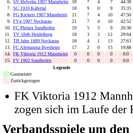
6.
SV Helvetia 1907 Mannheim
18
7
4
7
44:38
7.
SC 1910 Käfertal
18
9
0
9
35:35
8.
FG Kickers 1907 Mannheim
21
7
4
10
47:50
9.
FVg 1907 Neckarau
21
7
4
10
42:52
10.
FC Phönix Sandhofen
19
5
5
9
20:30
11.
TV 1846 Heidelberg
18
3
3
12
29:64
12.
TB Jahn 1889 Neckarau
18
4
1
13
27:63
13.
FC Alemannia Ilvesheim
17
2
0
15
19:88
14.
FK Viktoria 1912 Mannheim
0
0
0
0
0:0
15.
FV 1902 Sandhofen
0
0
0
0
0:0
Legende
Gaumeister
Zurückgezogen
FK Viktoria 1912 Mannh
zogen sich im Laufe der
Verbandsspiele um den 