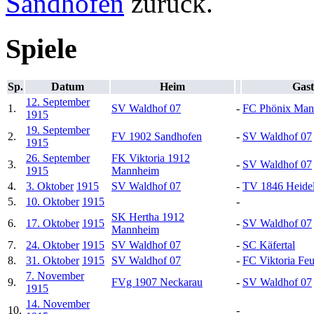
Sandhofen
zurück.
Spiele
Sp.
Datum
Heim
Gast
12. September
1.
SV Waldhof 07
-
FC Phönix Man
1915
19. September
2.
FV 1902 Sandhofen
-
SV Waldhof 07
1915
26. September
FK Viktoria 1912
3.
-
SV Waldhof 07
1915
Mannheim
4.
3. Oktober
1915
SV Waldhof 07
-
TV 1846 Heide
5.
10. Oktober
1915
-
SK Hertha 1912
6.
17. Oktober
1915
-
SV Waldhof 07
Mannheim
7.
24. Oktober
1915
SV Waldhof 07
-
SC Käfertal
8.
31. Oktober
1915
SV Waldhof 07
-
FC Viktoria Fe
7. November
9.
FVg 1907 Neckarau
-
SV Waldhof 07
1915
14. November
10.
-