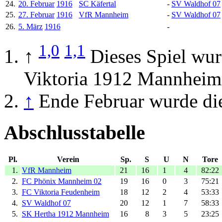
24.
20. Februar
1916
SC Käfertal
-
SV Waldhof 07
25.
27. Februar
1916
VfR Mannheim
-
SV Waldhof 07
26.
5. März
1916
-
1,0
1,1
↑
Dieses Spiel w
Viktoria 1912 Mannheim 
↑
Ende Februar wurde di
Abschlusstabelle
Pl.
Verein
Sp.
S
U
N
Tore
1.
VfR Mannheim
21
16
1
4
82:22
2.
FC Phönix Mannheim 02
19
16
0
3
75:21
3.
FC Viktoria Feudenheim
18
12
2
4
53:33
4.
SV Waldhof 07
20
12
1
7
58:33
5.
SK Hertha 1912 Mannheim
16
8
3
5
23:25