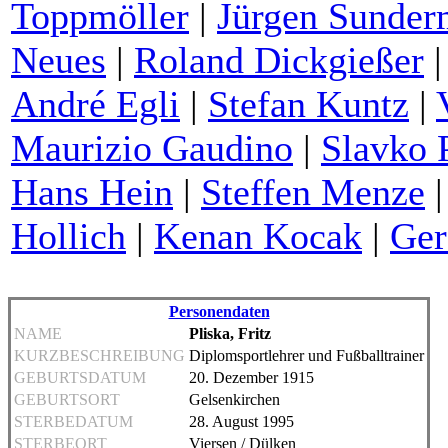
Toppmöller
|
Jürgen Sunde
Neues
|
Roland Dickgießer
André Egli
|
Stefan Kuntz
|
Maurizio Gaudino
|
Slavko 
Hans Hein
|
Steffen Menze
Hollich
|
Kenan Kocak
|
Ger
Personendaten
NAME
Pliska, Fritz
KURZBESCHREIBUNG
Diplomsportlehrer und Fußballtrainer
GEBURTSDATUM
20. Dezember 1915
GEBURTSORT
Gelsenkirchen
STERBEDATUM
28. August 1995
STERBEORT
Viersen / Dülken