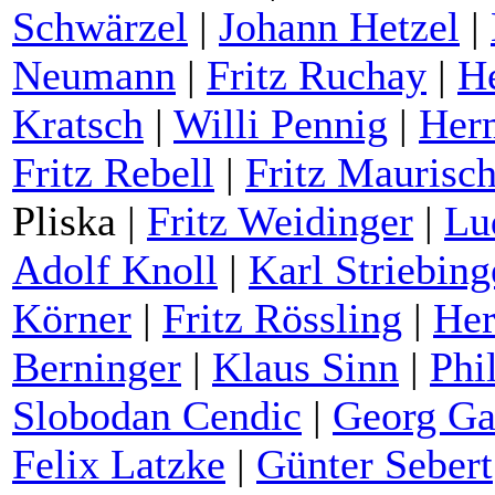
Schwärzel
|
Johann Hetzel
|
Neumann
|
Fritz Ruchay
|
He
Kratsch
|
Willi Pennig
|
Her
Fritz Rebell
|
Fritz Maurisch
Pliska
|
Fritz Weidinger
|
Lu
Adolf Knoll
|
Karl Striebing
Körner
|
Fritz Rössling
|
He
Berninger
|
Klaus Sinn
|
Phi
Slobodan Cendic
|
Georg Ga
Felix Latzke
|
Günter Sebert