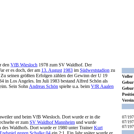
er den
VfB Wiesloch
1978 zum SV Waldhof. Der
War er es doch, der am
13. August
1983
im
Südweststadion
zu
 Zu seinen größten Erfolgen zählen der Gewinn der U 19
Volle
4 in Los Angeles. Im Juli 1983 bestand Alfred Schön als
Gebur
heim. Sein Sohn
Andreas Schön
spielte u.a. beim
VfR Aaalen
Gebur
Positi
Verein
enweiler und beim VfB Wiesloch. Dort wurde er in die
07/197
07/197
echselte er zum
SV Waldhof Mannheim
und wurde
07/197
n des Waldhofs. Dort wurde er 1980 unter Trainer
Kurt
Endspiel gegen Schalke 04
ein 2:1. Ein Jahr später wurde er