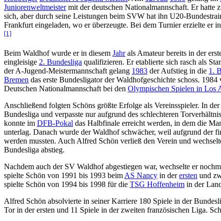
Juniorenweltmeister
mit der deutschen Nationalmannschaft. Er hatte
sich, aber durch seine Leistungen beim SVW hat ihn U20-Bundestra
Frankfurt eingeladen, wo er überzeugte. Bei dem Turnier erzielte er 
[1]
Beim Waldhof wurde er in diesem
Jahr
als Amateur bereits in der erst
eingleisige
2. Bundesliga
qualifizieren. Er etablierte sich rasch als
der A-Jugend-Meistermannschaft gelang
1983
der Aufstieg in die
1. 
Bremen
das erste Bundesligator der Waldhofgeschichte schoss. 1984 
Deutschen Nationalmannschaft bei den
Olympischen Spielen in Los 
Anschließend folgten Schöns größte Erfolge als Vereinsspieler. In de
Bundesliga und verpasste nur aufgrund des schlechteren Torverhältn
konnte im
DFB-Pokal
das Halbfinale erreicht werden, in dem die Ma
unterlag. Danach wurde der Waldhof schwächer, weil aufgrund der fin
werden mussten. Auch Alfred Schön verließ den Verein und wechsel
Bundesliga abstieg.
Nachdem auch der SV Waldhof abgestiegen war, wechselte er nochmal
spielte Schön von 1991 bis 1993 beim
AS Nancy
in der
ersten
und zwe
spielte Schön von 1994 bis 1998 für die
TSG Hoffenheim
in der Land
Alfred Schön absolvierte in seiner Karriere 180 Spiele in der Bundesl
Tor in der ersten und 11 Spiele in der zweiten französischen Liga. 