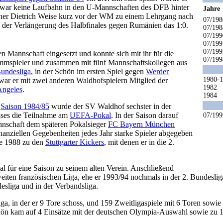
 zwar keine Laufbahn in den U-Mannschaften des DFB hinter
Jahre
iner Dietrich Weise kurz vor der WM zu einem Lehrgang nach
07/198
in der Verlängerung des Halbfinales gegen Rumänien das 1:0.
07/198
07/199
07/199
07/199
en Mannschaft eingesetzt und konnte sich mit ihr für die
07/199
 Stammspieler und zusammen mit fünf Mannschaftskollegen aus
Bundesliga
, in der Schön im ersten Spiel gegen
Werder
1980-
war er mit zwei anderen Waldhofspielern Mitglied der
1982
Angeles
.
1984
r
Saison 1984/85
wurde der SV Waldhof sechster in der
isses die Teilnahme am
UEFA-Pokal
. In der Saison darauf
07/199
nnschaft dem späteren Pokalsieger
FC Bayern München
anziellen Gegebenheiten jedes Jahr starke Spieler abgegeben
te 1988 zu den
Stuttgarter Kickers
, mit denen er in die 2.
 für eine Saison zu seinem alten Verein. Anschließend
iten französischen Liga, ehe er 1993/94 nochmals in der 2. Bundesli
esliga und in der Verbandsliga.
iga, in der er 9 Tore schoss, und 159 Zweitligaspiele mit 6 Toren sowi
Schön kam auf 4 Einsätze mit der deutschen Olympia-Auswahl sowie zu 