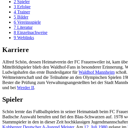
2
Spieler
3
Erfolge
4
Trainer
5
Bilder
6
Vereinsspiele
7
Literatur
8
Einzelnachweise
9
Weblinks
Karriere
Alfred Schön, dessen Heimatverein der FC Frauenweiler ist, kam üb
Mittelfeldspieler blieb den Waldhof-Fans in besonderer Erinnerung. 
Ludwigshafen das erste Bundesligator für
Waldhof Mannheim
schoß.
Weltmeisterschaft und die Teilnahme an den Olympischen Spielen 198
Bester die Prüfung zum Verwaltungsangestellten bei der Stadt Mann
und bei
Werder II
.
Spieler
Schön lernte das Fußballspielen in seiner Heimatstadt beim FC Frau
Badische Auswahl berufen und fiel den Blau-Schwarzen auf. 1978 w
Stammspieler in den in dieser Zeit hochklassigen Jugendmannschafte
Kobberger
Deutscher A-Jugend Meister
. Am
12. Juli
1980
gelang im