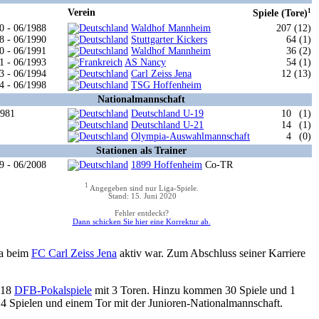
Verein
1
Spiele (Tore)
0 - 06/1988
Waldhof Mannheim
207 (12)
8 - 06/1990
Stuttgarter Kickers
64 (1)
0 - 06/1991
Waldhof Mannheim
36 (2)
1 - 06/1993
AS Nancy
54 (1)
3 - 06/1994
Carl Zeiss Jena
12 (13)
4 - 06/1998
TSG Hoffenheim
Nationalmannschaft
1981
Deutschland U-19
10
(1)
Deutschland U-21
14
(1)
Olympia-Auswahlmannschaft
4
(0)
Stationen als Trainer
9 - 06/2008
1899 Hoffenheim
Co-TR
1
Angegeben sind nur Liga-Spiele.
Stand: 15. Juni 2020
Fehler entdeckt?
Dann schicken Sie hier eine Korrektur ab.
ga beim
FC Carl Zeiss Jena
aktiv war. Zum Abschluss seiner Karriere
e 18
DFB-Pokalspiele
mit 3 Toren. Hinzu kommen 30 Spiele und 1
14 Spielen und einem Tor mit der Junioren-Nationalmannschaft.