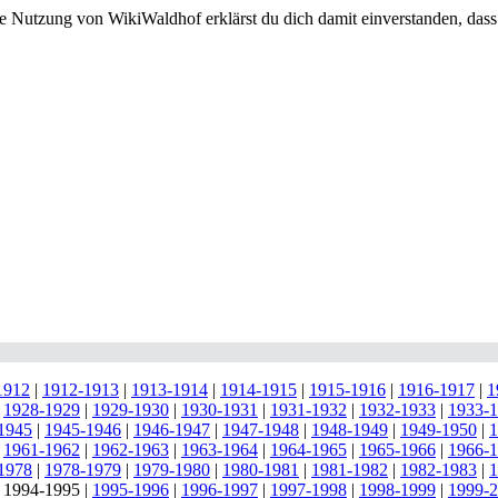
e Nutzung von WikiWaldhof erklärst du dich damit einverstanden, dass
1912
|
1912-1913
|
1913-1914
|
1914-1915
|
1915-1916
|
1916-1917
|
1
|
1928-1929
|
1929-1930
|
1930-1931
|
1931-1932
|
1932-1933
|
1933-
1945
|
1945-1946
|
1946-1947
|
1947-1948
|
1948-1949
|
1949-1950
|
1
|
1961-1962
|
1962-1963
|
1963-1964
|
1964-1965
|
1965-1966
|
1966-
1978
|
1978-1979
|
1979-1980
|
1980-1981
|
1981-1982
|
1982-1983
|
1
|
1994-1995
|
1995-1996
|
1996-1997
|
1997-1998
|
1998-1999
|
1999-