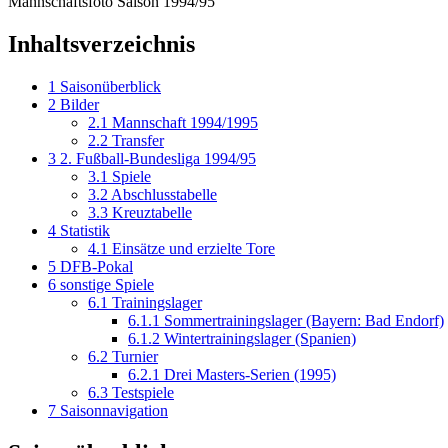
Mannschaftsfoto Saison 1994/95
Inhaltsverzeichnis
1
Saisonüberblick
2
Bilder
2.1
Mannschaft 1994/1995
2.2
Transfer
3
2. Fußball-Bundesliga 1994/95
3.1
Spiele
3.2
Abschlusstabelle
3.3
Kreuztabelle
4
Statistik
4.1
Einsätze und erzielte Tore
5
DFB-Pokal
6
sonstige Spiele
6.1
Trainingslager
6.1.1
Sommertrainingslager (Bayern: Bad Endorf)
6.1.2
Wintertrainingslager (Spanien)
6.2
Turnier
6.2.1
Drei Masters-Serien (1995)
6.3
Testspiele
7
Saisonnavigation