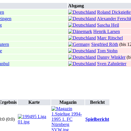
Abgang
en
Roland Dickgieße
zingen
Alexander Fersch
g
Sascha Heil
Henrik Larsen
Marc Ritschel
utern
Siegfried Röth
(bis 1
e
Tom Stohn
Danny Winkler
(b
anbul
Sven Zahnleiter
Ergebnis
Karte
Magazin
Bericht
0:0 (0:0)
Spielbericht