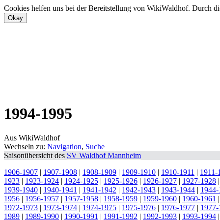
Cookies helfen uns bei der Bereitstellung von WikiWaldhof. Durch di
1994-1995
Aus WikiWaldhof
Wechseln zu:
Navigation
,
Suche
Saisonübersicht des
SV Waldhof Mannheim
1906-1907
|
1907-1908
|
1908-1909
|
1909-1910
|
1910-1911
|
1911-
1923
|
1923-1924
|
1924-1925
|
1925-1926
|
1926-1927
|
1927-1928
1939-1940
|
1940-1941
|
1941-1942
|
1942-1943
|
1943-1944
|
1944-
1956
|
1956-1957
|
1957-1958
|
1958-1959
|
1959-1960
|
1960-1961
1972-1973
|
1973-1974
|
1974-1975
|
1975-1976
|
1976-1977
|
1977-
1989
|
1989-1990
|
1990-1991
|
1991-1992
|
1992-1993
|
1993-1994