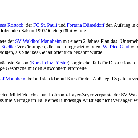
nsa Rostock
, der
FC St. Pauli
und
Fortuna Düsseldorf
den Aufstieg in d
 folgenden Saison 1995/96 eingeführt wurde.
tete der
SV Waldhof Mannheim
mit einem 2-Jahres-Plan das "Unterneh
 Stielike
Verstärkungen, die auch umgesetzt wurden.
Wilfried Gaul
wur
idigen, als Stielikes Gehalt öffentlich bekannt wurde.
nächste Saison (
Karl-Heinz Förster
) sorgte ebenfalls für Diskussionen
ige Gespräche mit den Anwohnern erforderte.
of Mannheim
befand sich klar auf Kurs für den Aufstieg. Es gab kurzzei
efeierten Mittelfeldachse aus Hofmann-Hayer-Zeyer verpasste der SV 
 dass ihre Verträge im Falle eines Bundesliga-Aufstiegs nicht verlängert 