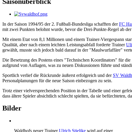
Saisonüberblick
In der Saison 1994/95 der 2. Fußball-Bundesliga schafften der
FC Ha
mit zwei Punkten belohnt wurde, bevor die Drei-Punkte-Regel ab der
Mit einem Etat von 8,1 Millionen und einem Trainer-Viergespann star
Qualität, aber nach einem leichten Leistungsabfall forderte Trainer
Uli
gewählt, musste sich jedoch bald darauf in der "Maulwurfaffäre" verte
Die Besetzung des Postens eines "Technischen Koordinators" für die 
aufgrund von Auflagen, was zu neuen Diskussionen führte und ständ
Sportlich verlief die Rückrunde äußerst erfolgreich und der
SV Waldh
Personalplanungen für die neue Saison einbezogen zu sein.
Trotz einer vielversprechenden Position in der Tabelle und einer g
dass ältere Spieler absichtlich schlecht spielten, da sie befürchteten,
Bilder
Waldhofs neuer Trainer
Ulrich Stielike
wird auf einer