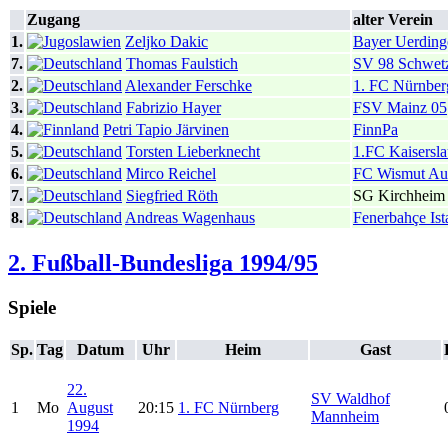
Zugang
alter Verein
1.
Zeljko Dakic
Bayer Uerding
7.
Thomas Faulstich
SV 98 Schwet
2.
Alexander Ferschke
1. FC Nürnber
3.
Fabrizio Hayer
FSV Mainz 05
4.
Petri Tapio Järvinen
FinnPa
5.
Torsten Lieberknecht
1.FC Kaisersla
6.
Mirco Reichel
FC Wismut Au
7.
Siegfried Röth
SG Kirchheim
8.
Andreas Wagenhaus
Fenerbahçe Ist
2. Fußball-Bundesliga 1994/95
Spiele
Sp.
Tag
Datum
Uhr
Heim
Gast
22.
SV Waldhof
1
Mo
August
20:15
1. FC Nürnberg
Mannheim
1994