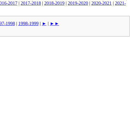
016-2017
|
2017-2018
|
2018-2019
|
2019-2020
|
2020-2021
|
2021-
97-1998
|
1998-1999
|
►
|
►►