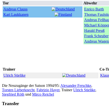
Tor
Abwehr
Andreas Clauss
Enrico Barth
Kari Laukkanen
Thomas Faulsti
Andreas Fellha
Michael Köppe
Harald Preuß
Frank Scheuber
Andreas Wagen
Trainer
Co-Tr
Ulrich Stielike
Klaus
Die Neuzugänge der Saison 1994/95:
Alexander Ferschke
,
Torsten Lieberknecht
,
Fabrizio Hayer
, Trainer
Ulrich Stielike
,
Siegfried Röth
und
Mirco Reichel
Transfer