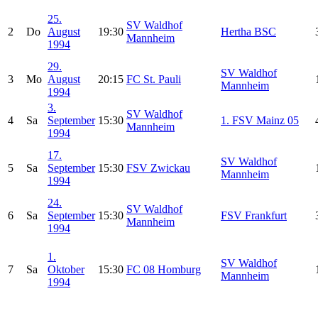
25.
SV Waldhof
2
Do
August
19:30
Hertha BSC
Mannheim
1994
29.
SV Waldhof
3
Mo
August
20:15
FC St. Pauli
Mannheim
1994
3.
SV Waldhof
4
Sa
September
15:30
1. FSV Mainz 05
Mannheim
1994
17.
SV Waldhof
5
Sa
September
15:30
FSV Zwickau
Mannheim
1994
24.
SV Waldhof
6
Sa
September
15:30
FSV Frankfurt
Mannheim
1994
1.
SV Waldhof
7
Sa
Oktober
15:30
FC 08 Homburg
Mannheim
1994