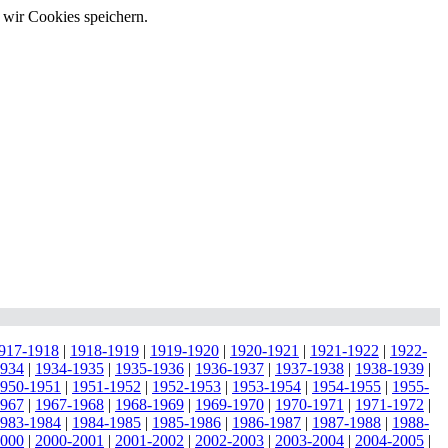
 wir Cookies speichern.
917-1918
|
1918-1919
|
1919-1920
|
1920-1921
|
1921-1922
|
1922-
1934
|
1934-1935
|
1935-1936
|
1936-1937
|
1937-1938
|
1938-1939
|
950-1951
|
1951-1952
|
1952-1953
|
1953-1954
|
1954-1955
|
1955-
1967
|
1967-1968
|
1968-1969
|
1969-1970
|
1970-1971
|
1971-1972
|
983-1984
|
1984-1985
|
1985-1986
|
1986-1987
|
1987-1988
|
1988-
2000
|
2000-2001
|
2001-2002
|
2002-2003
|
2003-2004
|
2004-2005
|