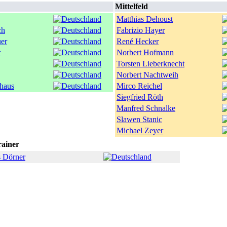
Mittelfeld
Matthias Dehoust
ch
Fabrizio Hayer
uer
René Hecker
r
Norbert Hofmann
Torsten Lieberknecht
Norbert Nachtweih
haus
Mirco Reichel
Siegfried Röth
Manfred Schnalke
Slawen Stanic
Michael Zeyer
ainer
 Dörner