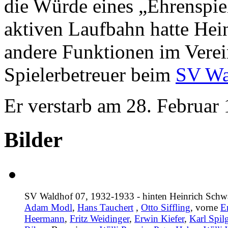
die Würde eines „Ehrenspiel
aktiven Laufbahn hatte Hei
andere Funktionen im Verei
Spielerbetreuer beim
SV Wa
Er verstarb am 28. Februar
Bilder
SV Waldhof 07, 1932-1933 - hinten
Heinrich Schw
Adam Modl
,
Hans Tauchert
,
Otto Siffling
, vorne
E
Heermann
,
Fritz Weidinger
,
Erwin Kiefer
,
Karl Spil