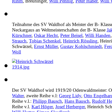
Rihm
, Breuninger,
Willi Pennig
,
Peter Haber
,
Willi 
Teilnahme des SV Waldhof als Meister der B- Klass
Neckargaus an Weltmeisterschaften der B- Klasse
Ja
Kürschner
,
Oskar Hecht
,
Peter Beisel
,
Willi Handen
Strauch
,
Tobias Schenkel
,
Heinrich Rössling
,
Heinr
Schwärzel
,
Ernst Müller
,
Gustav Kohlschmiedt
,
Fer
Woll
Der SV Waldhof wird 1919/20 Odenwaldmeister: 
Walter
, zweite Reihe v.l:
Georg Lidy
,
Otto Engelhar
Reihe v.l.:
Philipp Bausch
,
Hans Bausch
,
Rudolf He
Reihe v.l.
Karl Höger
,
Josef Herberger
,
Heinrich Sc