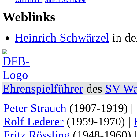
Willi Hutter
,
Simon Skudlarek
Weblinks
Heinrich Schwärzel
in de
Ehrenspielführer
des
SV Wa
Peter Strauch
(1907-1919) |
Rolf Lederer
(1959-1970) |
Fritz Rössling
(1948-1960) 