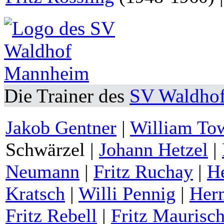
Die Trainer des
SV Waldho
Jakob Gentner
|
William To
Schwärzel
|
Johann Hetzel
|
Neumann
|
Fritz Ruchay
|
He
Kratsch
|
Willi Pennig
|
Her
Fritz Rebell
|
Fritz Maurisch