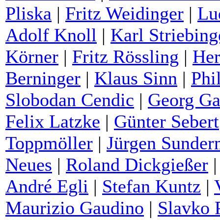
Pliska
|
Fritz Weidinger
|
Lu
Adolf Knoll
|
Karl Striebing
Körner
|
Fritz Rössling
|
He
Berninger
|
Klaus Sinn
|
Phi
Slobodan Cendic
|
Georg Ga
Felix Latzke
|
Günter Sebert
Toppmöller
|
Jürgen Sunde
Neues
|
Roland Dickgießer
André Egli
|
Stefan Kuntz
|
Maurizio Gaudino
|
Slavko 