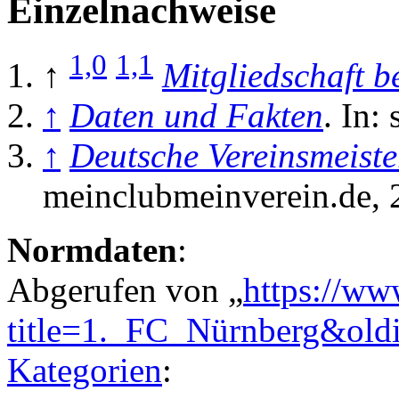
Einzelnachweise
1,0
1,1
↑
Mitgliedschaft 
↑
Daten und Fakten
. In:
↑
Deutsche Vereinsmeiste
meinclubmeinverein.de,
Normdaten
:
Abgerufen von „
https://ww
title=1._FC_Nürnberg&old
Kategorien
: