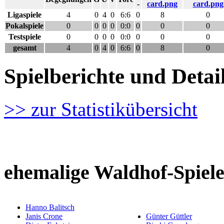
-
Ligaspiele
4
0
4
0
6:6
0
8
0
Pokalspiele
0
0
0
0
0:0
0
0
0
Testspiele
0
0
0
0
0:0
0
0
0
gesamt
4
0
4
0
6:6
0
8
0
Spielberichte und Det
>> zur Statistikübersicht
ehemalige Waldhof-Spiele
Hanno Balitsch
Janis Crone
Günter Güttler