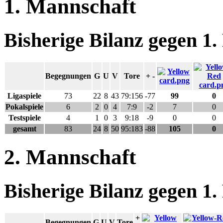
1. Mannschaft
Bisherige Bilanz gegen 1
Begegnungen
G
U
V
Tore
+ -
Ligaspiele
73
22
8
43
79:156
-77
99
0
Pokalspiele
6
2
0
4
7:9
-2
7
0
Testspiele
4
1
0
3
9:18
-9
0
0
gesamt
83
24
8
50
95:183
-88
105
0
2. Mannschaft
Bisherige Bilanz gegen 1
+
Begegnungen
G
U
V
Tore