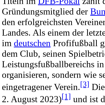
Titeln im
DFB-Pokal
zählt 
Gründungsmitglied der
Bun
den erfolgreichsten Vereine
Landes. Als einem der letzte
im
deutschen
Profifußball g
dem Club, seinen Spielbetr
Leistungsfußballbereichs in
organisieren, sondern wie se
[3]
eingetragener Verein.
Dies
[1]
2. August 2023)
und ist d