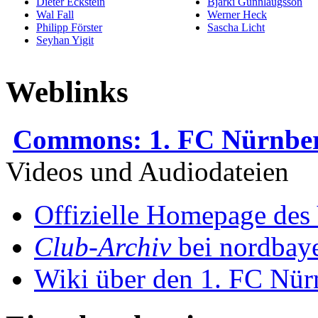
Dieter Eckstein
Bjarki Gunnlaugsson
Wal Fall
Werner Heck
Philipp Förster
Sascha Licht
Seyhan Yigit
Weblinks
Commons: 1. FC Nürnbe
Videos und Audiodateien
Offizielle Homepage des 
Club-Archiv
bei nordbay
Wiki über den 1. FC Nür