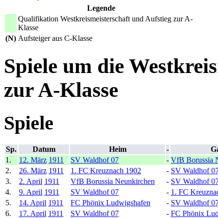
Legende
Qualifikation Westkreismeisterschaft und Aufstieg zur A-
Klasse
(N)
Aufsteiger aus C-Klasse
Spiele um die Westkreis
zur A-Klasse
Spiele
Sp.
Datum
Heim
-
Ga
1.
12. März
1911
SV Waldhof 07
-
VfB Borussia 
2.
26. März
1911
1. FC Kreuznach 1902
-
SV Waldhof 0
3.
2. April
1911
VfB Borussia Neunkirchen
-
SV Waldhof 0
4.
9. April
1911
SV Waldhof 07
-
1. FC Kreuzna
5.
14. April
1911
FC Phönix Ludwigshafen
-
SV Waldhof 0
6.
17. April
1911
SV Waldhof 07
-
FC Phönix Lud