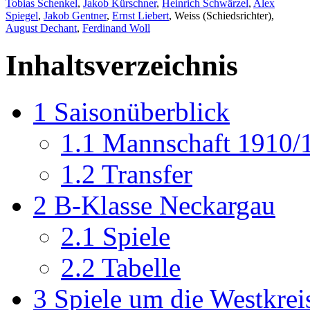
Tobias Schenkel
,
Jakob Kürschner
,
Heinrich Schwärzel
,
Alex
Spiegel
,
Jakob Gentner
,
Ernst Liebert
, Weiss (Schiedsrichter),
August Dechant
,
Ferdinand Woll
Inhaltsverzeichnis
1
Saisonüberblick
1.1
Mannschaft 1910/
1.2
Transfer
2
B-Klasse Neckargau
2.1
Spiele
2.2
Tabelle
3
Spiele um die Westkrei