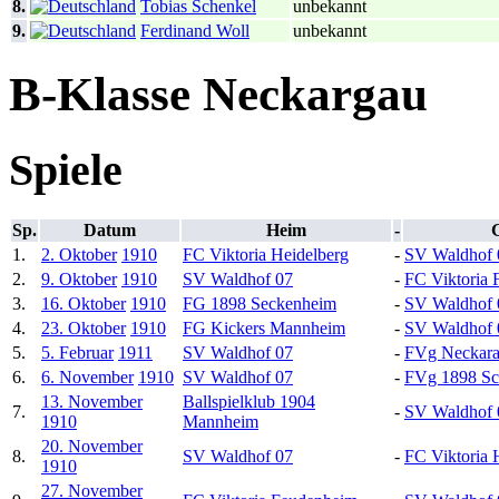
8.
Tobias Schenkel
unbekannt
9.
Ferdinand Woll
unbekannt
B-Klasse Neckargau
Spiele
Sp.
Datum
Heim
-
1.
2. Oktober
1910
FC Viktoria Heidelberg
-
SV Waldhof 
2.
9. Oktober
1910
SV Waldhof 07
-
FC Viktoria
3.
16. Oktober
1910
FG 1898 Seckenheim
-
SV Waldhof 
4.
23. Oktober
1910
FG Kickers Mannheim
-
SV Waldhof 
5.
5. Februar
1911
SV Waldhof 07
-
FVg Neckar
6.
6. November
1910
SV Waldhof 07
-
FVg 1898 Sc
13. November
Ballspielklub 1904
7.
-
SV Waldhof 
1910
Mannheim
20. November
8.
SV Waldhof 07
-
FC Viktoria 
1910
27. November