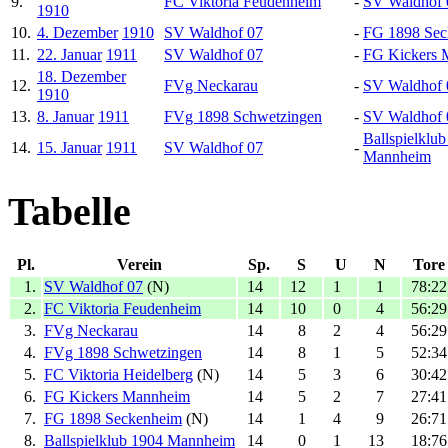
9.
FC Viktoria Feudenheim
-
SV Waldhof 
1910
10.
4. Dezember
1910
SV Waldhof 07
-
FG 1898 Sec
11.
22. Januar
1911
SV Waldhof 07
-
FG Kickers 
18. Dezember
12.
FVg Neckarau
-
SV Waldhof 
1910
13.
8. Januar
1911
FVg 1898 Schwetzingen
-
SV Waldhof 
Ballspielklu
14.
15. Januar
1911
SV Waldhof 07
-
Mannheim
Tabelle
Pl.
Verein
Sp.
S
U
N
Tore
1.
SV Waldhof 07
(N)
14
12
1
1
78:22
2.
FC Viktoria Feudenheim
14
10
0
4
56:29
3.
FVg Neckarau
14
8
2
4
56:29
4.
FVg 1898 Schwetzingen
14
8
1
5
52:34
5.
FC Viktoria Heidelberg
(N)
14
5
3
6
30:42
6.
FG Kickers Mannheim
14
5
2
7
27:41
7.
FG 1898 Seckenheim
(N)
14
1
4
9
26:71
8.
Ballspielklub 1904 Mannheim
14
0
1
13
18:76