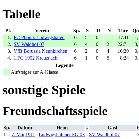
Tabelle
Pl.
Verein
Sp.
S
U
N
Tore
Qu
1.
FC Phönix Ludwigshafen
6
5
0
1
17:11
1,
2.
SV Waldhof 07
6
4
0
2
22:7
3,
3.
VfB Borussia Neunkirchen
6
2
0
4
16:20
0,
4.
1.FC 1902 Kreuznach
6
1
0
5
8:24
0,
Legende
Aufsteiger zur A-Klasse
sonstige Spiele
Freundschaftsspiele
Sp.
Datum
Heim
-
Gast
1.
7. Mai
1911
Ludwigshafener FG 03
-
SV Waldhof 07
5