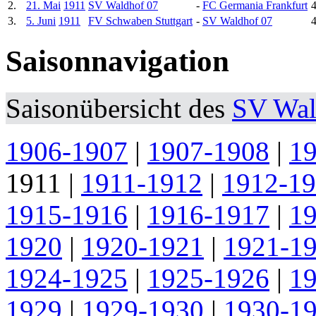
2.
21. Mai
1911
SV Waldhof 07
-
FC Germania Frankfurt
4
3.
5. Juni
1911
FV Schwaben Stuttgart
-
SV Waldhof 07
4
Saisonnavigation
Saisonübersicht des
SV Wal
1906-1907
|
1907-1908
|
1
1911
|
1911-1912
|
1912-1
1915-1916
|
1916-1917
|
1
1920
|
1920-1921
|
1921-1
1924-1925
|
1925-1926
|
1
1929
|
1929-1930
|
1930-1