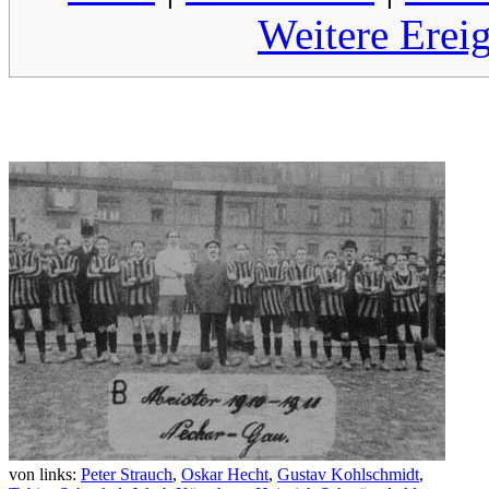
Weitere Erei
von links:
Peter Strauch
,
Oskar Hecht
,
Gustav Kohlschmidt
,