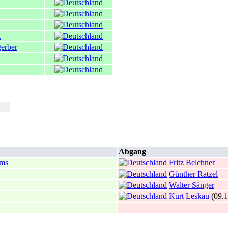
t
erber
Abgang
rms
Fritz Belchner
Günther Ratzel
Walter Sänger
Kurt Leskau
(09.1