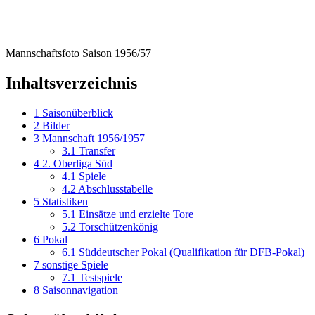
Mannschaftsfoto Saison 1956/57
Inhaltsverzeichnis
1
Saisonüberblick
2
Bilder
3
Mannschaft 1956/1957
3.1
Transfer
4
2. Oberliga Süd
4.1
Spiele
4.2
Abschlusstabelle
5
Statistiken
5.1
Einsätze und erzielte Tore
5.2
Torschützenkönig
6
Pokal
6.1
Süddeutscher Pokal (Qualifikation für DFB-Pokal)
7
sonstige Spiele
7.1
Testspiele
8
Saisonnavigation