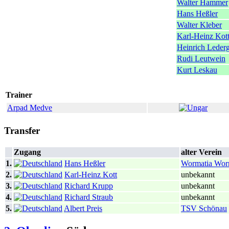
Walter Hammer
Hans Heßler
Walter Kleber
Karl-Heinz Kot
Heinrich Lederg
Rudi Leutwein
Kurt Leskau
Trainer
Arpad Medve
Transfer
Zugang
alter Verein
1.
Hans Heßler
Wormatia Wo
2.
Karl-Heinz Kott
unbekannt
3.
Richard Krupp
unbekannt
4.
Richard Straub
unbekannt
5.
Albert Preis
TSV Schönau