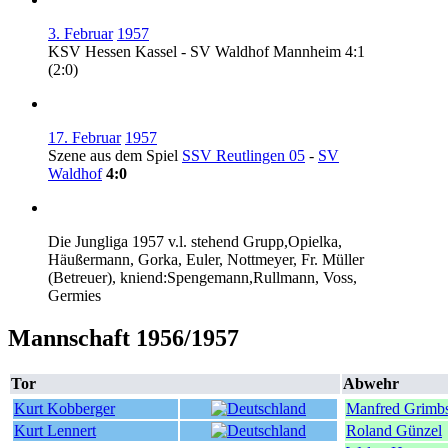
3. Februar
1957
KSV Hessen Kassel - SV Waldhof Mannheim 4:1
(2:0)
17. Februar
1957
Szene aus dem Spiel
SSV Reutlingen 05
-
SV
Waldhof
4:0
Die Jungliga 1957 v.l. stehend Grupp,Opielka,
Häußermann, Gorka, Euler, Nottmeyer, Fr. Müller
(Betreuer), kniend:Spengemann,Rullmann, Voss,
Germies
Mannschaft 1956/1957
Tor
Abwehr
Kurt Kobberger
Manfred Grimb
Kurt Lennert
Roland Günzel