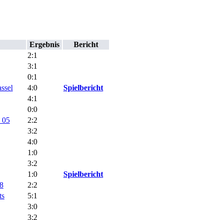
Ergebnis
Bericht
2:1
3:1
0:1
ssel
4:0
Spielbericht
4:1
0:0
 05
2:2
3:2
4:0
1:0
3:2
1:0
Spielbericht
8
2:2
ts
5:1
3:0
3:2