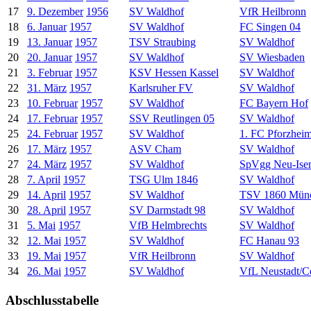
17
9. Dezember
1956
SV Waldhof
VfR Heilbronn
18
6. Januar
1957
SV Waldhof
FC Singen 04
19
13. Januar
1957
TSV Straubing
SV Waldhof
20
20. Januar
1957
SV Waldhof
SV Wiesbaden
21
3. Februar
1957
KSV Hessen Kassel
SV Waldhof
22
31. März
1957
Karlsruher FV
SV Waldhof
23
10. Februar
1957
SV Waldhof
FC Bayern Hof
24
17. Februar
1957
SSV Reutlingen 05
SV Waldhof
25
24. Februar
1957
SV Waldhof
1. FC Pforzhei
26
17. März
1957
ASV Cham
SV Waldhof
27
24. März
1957
SV Waldhof
SpVgg Neu-Ise
28
7. April
1957
TSG Ulm 1846
SV Waldhof
29
14. April
1957
SV Waldhof
TSV 1860 Mün
30
28. April
1957
SV Darmstadt 98
SV Waldhof
31
5. Mai
1957
VfB Helmbrechts
SV Waldhof
32
12. Mai
1957
SV Waldhof
FC Hanau 93
33
19. Mai
1957
VfR Heilbronn
SV Waldhof
34
26. Mai
1957
SV Waldhof
VfL Neustadt/C
Abschlusstabelle