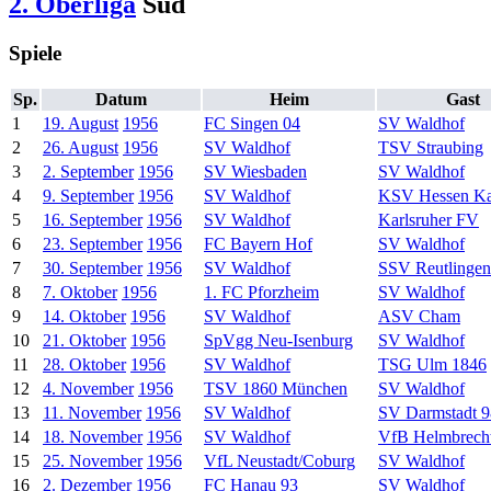
2. Oberliga
Süd
Spiele
Sp.
Datum
Heim
Gast
1
19. August
1956
FC Singen 04
SV Waldhof
2
26. August
1956
SV Waldhof
TSV Straubing
3
2. September
1956
SV Wiesbaden
SV Waldhof
4
9. September
1956
SV Waldhof
KSV Hessen Ka
5
16. September
1956
SV Waldhof
Karlsruher FV
6
23. September
1956
FC Bayern Hof
SV Waldhof
7
30. September
1956
SV Waldhof
SSV Reutlingen
8
7. Oktober
1956
1. FC Pforzheim
SV Waldhof
9
14. Oktober
1956
SV Waldhof
ASV Cham
10
21. Oktober
1956
SpVgg Neu-Isenburg
SV Waldhof
11
28. Oktober
1956
SV Waldhof
TSG Ulm 1846
12
4. November
1956
TSV 1860 München
SV Waldhof
13
11. November
1956
SV Waldhof
SV Darmstadt 9
14
18. November
1956
SV Waldhof
VfB Helmbrech
15
25. November
1956
VfL Neustadt/Coburg
SV Waldhof
16
2. Dezember
1956
FC Hanau 93
SV Waldhof