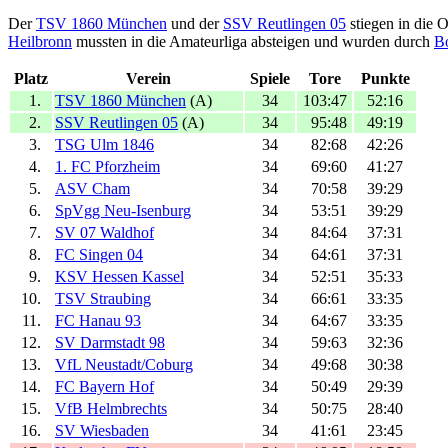
Der
TSV 1860 München
und der
SSV Reutlingen 05
stiegen in die 
Heilbronn
mussten in die Amateurliga absteigen und wurden durch
Bo
Platz
Verein
Spiele
Tore
Punkte
1.
TSV 1860 München
(A)
34
103:47
52:16
2.
SSV Reutlingen 05
(A)
34
95:48
49:19
3.
TSG Ulm 1846
34
82:68
42:26
4.
1. FC Pforzheim
34
69:60
41:27
5.
ASV Cham
34
70:58
39:29
6.
SpVgg Neu-Isenburg
34
53:51
39:29
7.
SV 07 Waldhof
34
84:64
37:31
8.
FC Singen 04
34
64:61
37:31
9.
KSV Hessen Kassel
34
52:51
35:33
10.
TSV Straubing
34
66:61
33:35
11.
FC Hanau 93
34
64:67
33:35
12.
SV Darmstadt 98
34
59:63
32:36
13.
VfL Neustadt/Coburg
34
49:68
30:38
14.
FC Bayern Hof
34
50:49
29:39
15.
VfB Helmbrechts
34
50:75
28:40
16.
SV Wiesbaden
34
41:61
23:45