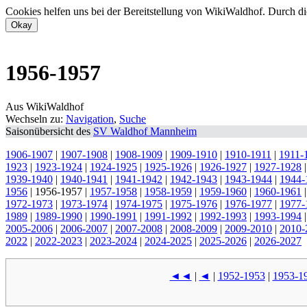
Cookies helfen uns bei der Bereitstellung von WikiWaldhof. Durch di
1956-1957
Aus WikiWaldhof
Wechseln zu:
Navigation
,
Suche
Saisonübersicht des
SV Waldhof Mannheim
1906-1907
|
1907-1908
|
1908-1909
|
1909-1910
|
1910-1911
|
1911-
1923
|
1923-1924
|
1924-1925
|
1925-1926
|
1926-1927
|
1927-1928
1939-1940
|
1940-1941
|
1941-1942
|
1942-1943
|
1943-1944
|
1944-
1956
|
1956-1957
|
1957-1958
|
1958-1959
|
1959-1960
|
1960-1961
1972-1973
|
1973-1974
|
1974-1975
|
1975-1976
|
1976-1977
|
1977-
1989
|
1989-1990
|
1990-1991
|
1991-1992
|
1992-1993
|
1993-1994
2005-2006
|
2006-2007
|
2007-2008
|
2008-2009
|
2009-2010
|
2010-
2022
|
2022-2023
|
2023-2024
|
2024-2025
|
2025-2026
|
2026-2027
◄◄
|
◄
|
1952-1953
|
1953-1