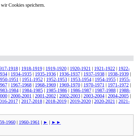
 wir Cookies speichern.
917-1918
|
1918-1919
|
1919-1920
|
1920-1921
|
1921-1922
|
1922-
1934
|
1934-1935
|
1935-1936
|
1936-1937
|
1937-1938
|
1938-1939
|
950-1951
|
1951-1952
|
1952-1953
|
1953-1954
|
1954-1955
|
1955-
1967
|
1967-1968
|
1968-1969
|
1969-1970
|
1970-1971
|
1971-1972
|
983-1984
|
1984-1985
|
1985-1986
|
1986-1987
|
1987-1988
|
1988-
2000
|
2000-2001
|
2001-2002
|
2002-2003
|
2003-2004
|
2004-2005
|
016-2017
|
2017-2018
|
2018-2019
|
2019-2020
|
2020-2021
|
2021-
59-1960
|
1960-1961
|
►
|
►►