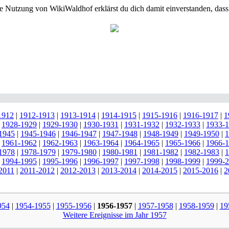
e Nutzung von WikiWaldhof erklärst du dich damit einverstanden, dass
1912
|
1912-1913
|
1913-1914
|
1914-1915
|
1915-1916
|
1916-1917
|
1
|
1928-1929
|
1929-1930
|
1930-1931
|
1931-1932
|
1932-1933
|
1933-
1945
|
1945-1946
|
1946-1947
|
1947-1948
|
1948-1949
|
1949-1950
|
1
|
1961-1962
|
1962-1963
|
1963-1964
|
1964-1965
|
1965-1966
|
1966-
1978
|
1978-1979
|
1979-1980
|
1980-1981
|
1981-1982
|
1982-1983
|
1
|
1994-1995
|
1995-1996
|
1996-1997
|
1997-1998
|
1998-1999
|
1999-
2011
|
2011-2012
|
2012-2013
|
2013-2014
|
2014-2015
|
2015-2016
|
2
954
|
1954-1955
|
1955-1956
|
1956-1957
|
1957-1958
|
1958-1959
|
19
Weitere Ereignisse im Jahr 1957