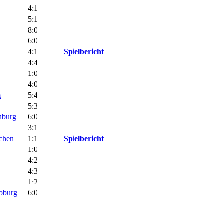
4:1
5:1
8:0
6:0
4:1
Spielbericht
4:4
1:0
4:0
m
5:4
5:3
nburg
6:0
3:1
chen
1:1
Spielbericht
1:0
4:2
4:3
1:2
oburg
6:0