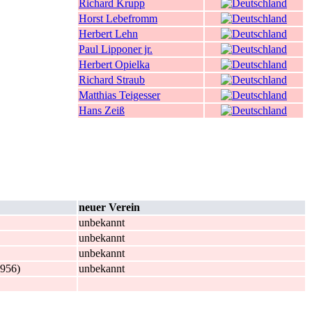
Richard Krupp
Horst Lebefromm
Herbert Lehn
Paul Lipponer jr.
Herbert Opielka
Richard Straub
Matthias Teigesser
Hans Zeiß
neuer Verein
unbekannt
unbekannt
unbekannt
956)
unbekannt