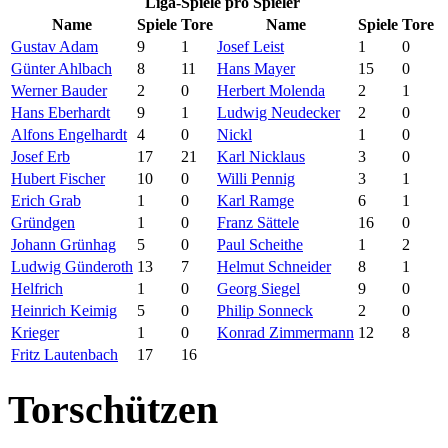
Liga-Spiele pro Spieler
Name
Spiele
Tore
Name
Spiele
Tore
Gustav Adam
9
1
Josef Leist
1
0
Günter Ahlbach
8
11
Hans Mayer
15
0
Werner Bauder
2
0
Herbert Molenda
2
1
Hans Eberhardt
9
1
Ludwig Neudecker
2
0
Alfons Engelhardt
4
0
Nickl
1
0
Josef Erb
17
21
Karl Nicklaus
3
0
Hubert Fischer
10
0
Willi Pennig
3
1
Erich Grab
1
0
Karl Ramge
6
1
Gründgen
1
0
Franz Sättele
16
0
Johann Grünhag
5
0
Paul Scheithe
1
2
Ludwig Günderoth
13
7
Helmut Schneider
8
1
Helfrich
1
0
Georg Siegel
9
0
Heinrich Keimig
5
0
Philip Sonneck
2
0
Krieger
1
0
Konrad Zimmermann
12
8
Fritz Lautenbach
17
16
Torschützen