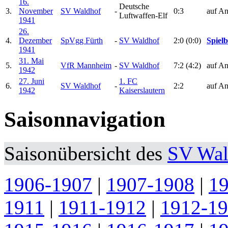
16.
Deutsche
3.
November
SV Waldhof
-
0:3
auf An
Luftwaffen-Elf
1941
26.
4.
Dezember
SpVgg Fürth
-
SV Waldhof
2:0 (0:0)
Spielb
1941
31. Mai
5.
VfR Mannheim
-
SV Waldhof
7:2 (4:2)
auf An
1942
27. Juni
1. FC
6.
SV Waldhof
-
2:2
auf An
1942
Kaiserslautern
Saisonnavigation
Saisonübersicht des
SV Wal
1906-1907
|
1907-1908
|
1
1911
|
1911-1912
|
1912-1