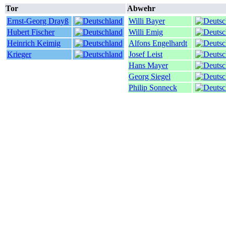
Tor
Abwehr
Ernst-Georg Drayß
Willi Bayer
Hubert Fischer
Willi Emig
Heinrich Keimig
Alfons Engelhardt
Krieger
Josef Leist
Hans Mayer
Georg Siegel
Philip Sonneck