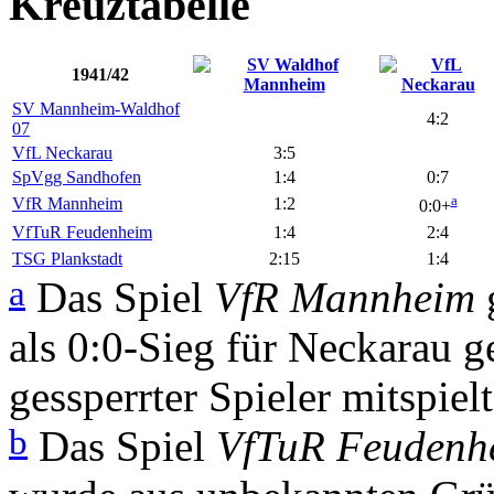
Kreuztabelle
1941/42
SV Mannheim-Waldhof
4:2
07
VfL Neckarau
3:5
SpVgg Sandhofen
1:4
0:7
a
VfR Mannheim
1:2
0:0+
VfTuR Feudenheim
1:4
2:4
TSG Plankstadt
2:15
1:4
a
Das Spiel
VfR Mannheim
als 0:0-Sieg für Neckarau 
gessperrter Spieler mitspielt
b
Das Spiel
VfTuR Feudenh