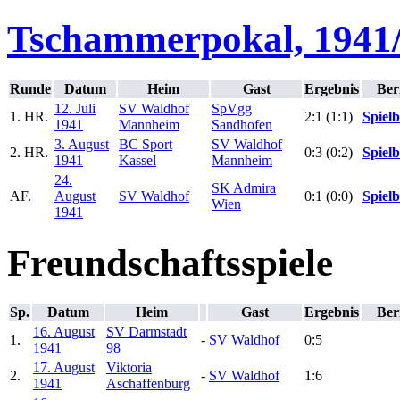
Tschammerpokal, 1941
Runde
Datum
Heim
Gast
Ergebnis
Ber
12. Juli
SV Waldhof
SpVgg
1. HR.
2:1 (1:1)
Spielb
1941
Mannheim
Sandhofen
3. August
BC Sport
SV Waldhof
2. HR.
0:3 (0:2)
Spielb
1941
Kassel
Mannheim
24.
SK Admira
AF.
August
SV Waldhof
0:1 (0:0)
Spielb
Wien
1941
Freundschaftsspiele
Sp.
Datum
Heim
Gast
Ergebnis
Ber
16. August
SV Darmstadt
1.
-
SV Waldhof
0:5
1941
98
17. August
Viktoria
2.
-
SV Waldhof
1:6
1941
Aschaffenburg