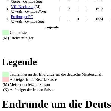
(Sieger Gruppe Süd)
VfL Neckarau
(M)
3.
6
2
1
3
8:12
−
(Zweiter Gruppe Nord)
Freiburger FC
4.
6
1
0
5
10:24
−
(Zweiter Gruppe Süd)
Legende
Gaumeister
(M)
Titelverteidiger
Legende
Teilnehmer an der Endrunde um die deutsche Meisterschaft
Absteiger in die Bezirksklasse
(M)
Meister der letzten Saison
(N)
Aufsteiger der letzten Saison
Endrunde um die Deutsc