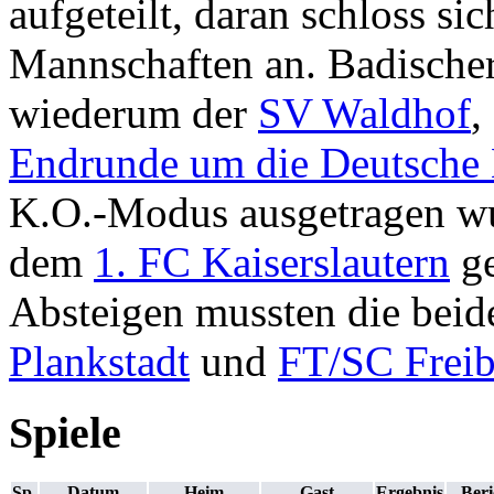
aufgeteilt, daran schloss si
Mannschaften an. Badischer
wiederum der
SV Waldhof
,
Endrunde um die Deutsche 
K.O.-Modus ausgetragen wu
dem
1. FC Kaiserslautern
ge
Absteigen mussten die bei
Plankstadt
und
FT/SC Frei
Spiele
Sp.
Datum
Heim
Gast
Ergebnis
Beri