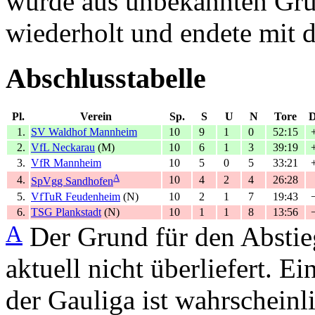
wurde aus unbekannten Grü
wiederholt und endete mit 
Abschlusstabelle
Pl.
Verein
Sp.
S
U
N
Tore
D
1.
SV Waldhof Mannheim
10
9
1
0
52:15
2.
VfL Neckarau
(M)
10
6
1
3
39:19
3.
VfR Mannheim
10
5
0
5
33:21
A
4.
10
4
2
4
26:28
SpVgg Sandhofen
5.
VfTuR Feudenheim
(N)
10
2
1
7
19:43
6.
TSG Plankstadt
(N)
10
1
1
8
13:56
A
Der Grund für den Abstie
aktuell nicht überliefert. E
der Gauliga ist wahrscheinl