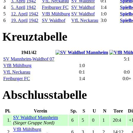
3
3. April
1942
VfL Neckarau
SV Waldhof
0:1
Spielb
4
5. April
1942
Freiburger FC
SV Waldhof
1:4
Spielb
5
12. April
1942
VfB Mühlburg
SV Waldhof
1:0
Spielb
6
19. April
1942
SV Waldhof
VfL Neckarau
3:0
Spielb
Kreuztabelle
1941/42
SV Mannheim-Waldhof 07
5:1
VfB Mühlburg
1:0
VfL Neckarau
0:1
0:0
Freiburger FC
1:4
0:0+
Abschlusstabelle
Pl.
Verein
Sp.
S
U
N
Tore
Di
SV Waldhof Mannheim
1.
6
5
0
1
20:4
+
(Sieger Gruppe Nord)
VfB Mühlburg
2.
6
3
1
2
14:12
+