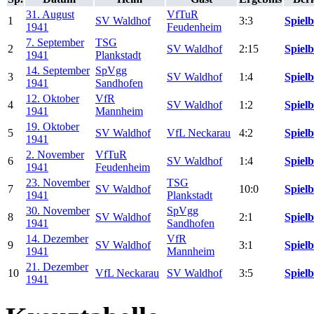
31. August
VfTuR
1
SV Waldhof
3:3
Spielb
1941
Feudenheim
7. September
TSG
2
SV Waldhof
2:15
Spielb
1941
Plankstadt
14. September
SpVgg
3
SV Waldhof
1:4
Spielb
1941
Sandhofen
12. Oktober
VfR
4
SV Waldhof
1:2
Spielb
1941
Mannheim
19. Oktober
5
SV Waldhof
VfL Neckarau
4:2
Spielb
1941
2. November
VfTuR
6
SV Waldhof
1:4
Spielb
1941
Feudenheim
23. November
TSG
7
SV Waldhof
10:0
Spielb
1941
Plankstadt
30. November
SpVgg
8
SV Waldhof
2:1
Spielb
1941
Sandhofen
14. Dezember
VfR
9
SV Waldhof
3:1
Spielb
1941
Mannheim
21. Dezember
10
VfL Neckarau
SV Waldhof
3:5
Spielb
1941