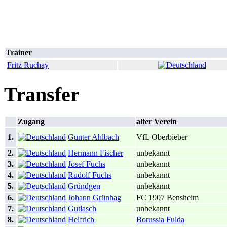
Trainer
Fritz Ruchay
Transfer
Zugang
alter Verein
1.
Günter Ahlbach
VfL Oberbieber
2.
Hermann Fischer
unbekannt
3.
Josef Fuchs
unbekannt
4.
Rudolf Fuchs
unbekannt
5.
Gründgen
unbekannt
6.
Johann Grünhag
FC 1907 Bensheim
7.
Gutlasch
unbekannt
8.
Helfrich
Borussia Fulda