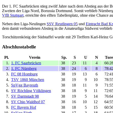
Der 1. FC Saarbrücken stieg zwölf Jahre nach dem Abstieg aus der Bun
Zweiten der Liga Nord, Borussia Dortmund. Somit verblieb Nürnberg in 
VfB Stuttgart
, erreichte den elften Tabellenplatz, ohne eine Chance a
Neben den Liga-Neulingen
SSV Reutlingen 05
und
Eintracht Bad K
dem damit verbundenen Abstieg in die Amateurliga Südwest verblieb 
Torschützenkönig der Südstaffel wurde mit 29 Treffern Karl-Heinz G
Abschlusstabelle
Pl.
Verein
Sp.
S
U
N
Tore
1.
1. FC Saarbrücken
38
23
11
4
66:2
2.
1. FC Nürnberg
38
24
6
8
78:4
3.
FC 08 Homburg
38
19
13
6
72:4
4.
TSV 1860 München
38
19
9
10
78:5
5.
SpVgg Bayreuth
38
18
11
9
71:5
6.
SV Röchling Völklingen
38
18
9
11
72:6
7.
SV Darmstadt 98
38
19
5
14
76:6
8.
SV Chio Waldhof 07
38
16
10
12
64:5
9.
FC Bayern Hof
38
18
5
15
60:5
10.
SpVgg Fürth
38
17
3
18
64:5