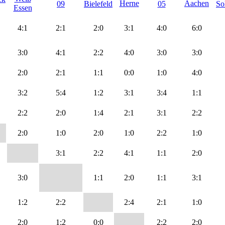
4:1
2:1
2:0
3:1
4:0
6:0
3:0
4:1
2:2
4:0
3:0
3:0
2:0
2:1
1:1
0:0
1:0
4:0
3:2
5:4
1:2
3:1
3:4
1:1
2:2
2:0
1:4
2:1
3:1
2:2
2:0
1:0
2:0
1:0
2:2
1:0
3:1
2:2
4:1
1:1
2:0
3:0
1:1
2:0
1:1
3:1
1:2
2:2
2:4
2:1
1:0
2:0
1:2
0:0
2:2
2:0