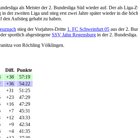
desliga als Meister der 2. Bundesliga Süd wieder auf. Der als Liga-Zwe
der zweiten Liga und stieg erst zwei Jahre später wieder in die höchst
uf den Aufstieg gehabt zu haben.
reuznach
stieg der Vorjahres-Dritte
1. FC Schweinfurt 05
aus der 2. Bu
der sportlich abgestiegene
SSV Jahn Regensburg
in der 2. Bundesliga.
ranitza von Röchling Völklingen.
Diff.
Punkte
8
+38
57:19
2
+36
54:22
1
+31
51:25
5
+23
47:29
5
+16
47:29
5
+7
45:31
4
+12
43:33
5
+9
42:34
6
+4
41:35
2
+12
37:39