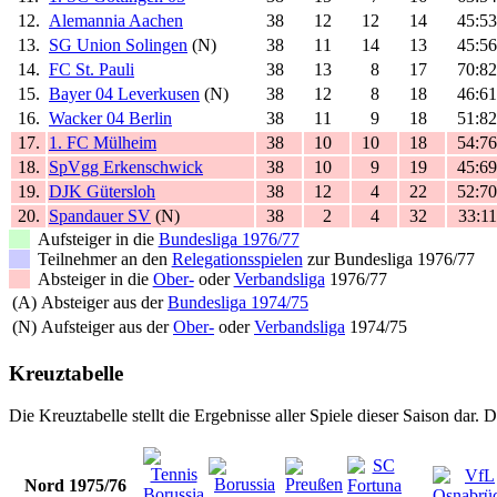
12.
Alemannia Aachen
38
12
12
14
45:53
13.
SG Union Solingen
(N)
38
11
14
13
45:56
14.
FC St. Pauli
38
13
8
17
70:82
15.
Bayer 04 Leverkusen
(N)
38
12
8
18
46:61
16.
Wacker 04 Berlin
38
11
9
18
51:82
17.
1. FC Mülheim
38
10
10
18
54:76
18.
SpVgg Erkenschwick
38
10
9
19
45:69
19.
DJK Gütersloh
38
12
4
22
52:70
20.
Spandauer SV
(N)
38
2
4
32
33:1
Aufsteiger in die
Bundesliga 1976/77
Teilnehmer an den
Relegationsspielen
zur Bundesliga 1976/77
Absteiger in die
Ober-
oder
Verbandsliga
1976/77
(A)
Absteiger aus der
Bundesliga 1974/75
(N)
Aufsteiger aus der
Ober-
oder
Verbandsliga
1974/75
Kreuztabelle
Die Kreuztabelle stellt die Ergebnisse aller Spiele dieser Saison dar.
Nord 1975/76