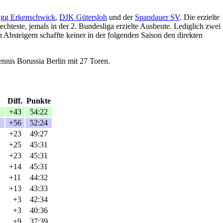
gg Erkenschwick
,
DJK Gütersloh
und der
Spandauer SV
. Die erzielte
hteste, jemals in der 2. Bundesliga erzielte Ausbeute. Lediglich zwei
bsteigern schaffte keiner in der folgenden Saison den direkten
nnis Borussia Berlin mit 27 Toren.
Diff.
Punkte
+43
54:22
+56
52:24
+23
49:27
+25
45:31
+23
45:31
+14
45:31
+11
44:32
+13
43:33
+3
42:34
+3
40:36
+9
37:39