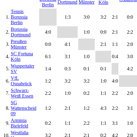
Tennis
1.
Borussia
1:3
3:0
3:2
2:1
0:0
Berlin
Borussia
2.
4:0
1:0
0:0
2:1
2:2
Dortmund
Preußen
3.
0:0
4:1
2:1
1:1
2:0
Münster
SC Fortuna
4.
6:1
3:1
1:0
0:4
3:0
Köln
Wuppertaler
5.
1:4
0:3
0:1
0:1
4:2
SV
VfL
6.
1:2
3:2
3:2
1:0
4:0
Osnabrück
Schwarz-
7.
2:2
1:0
0:2
1:1
2:2
2:0
Weiß Essen
SG
8.
Wattenscheid
1:2
2:1
1:2
4:3
2:2
3:1
09
Arminia
9.
0:2
1:1
2:2
1:1
3:1
1:0
Bielefeld
Westfalia
10.
3:2
2:1
2:1
0:2
4:2
2:0