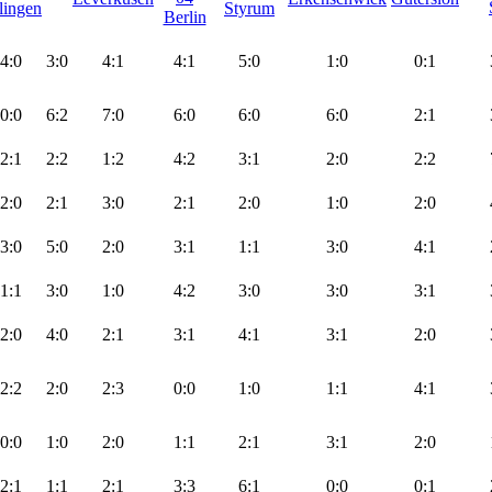
4:0
3:0
4:1
4:1
5:0
1:0
0:1
0:0
6:2
7:0
6:0
6:0
6:0
2:1
2:1
2:2
1:2
4:2
3:1
2:0
2:2
2:0
2:1
3:0
2:1
2:0
1:0
2:0
3:0
5:0
2:0
3:1
1:1
3:0
4:1
1:1
3:0
1:0
4:2
3:0
3:0
3:1
2:0
4:0
2:1
3:1
4:1
3:1
2:0
2:2
2:0
2:3
0:0
1:0
1:1
4:1
0:0
1:0
2:0
1:1
2:1
3:1
2:0
2:1
1:1
2:1
3:3
6:1
0:0
0:1