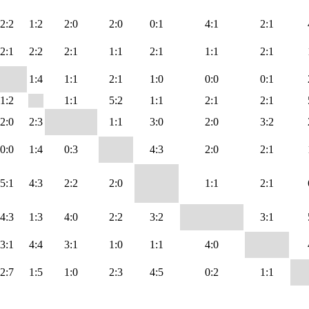
2:2
1:2
2:0
2:0
0:1
4:1
2:1
2:1
2:2
2:1
1:1
2:1
1:1
2:1
1:4
1:1
2:1
1:0
0:0
0:1
1:2
1:1
5:2
1:1
2:1
2:1
2:0
2:3
1:1
3:0
2:0
3:2
0:0
1:4
0:3
4:3
2:0
2:1
5:1
4:3
2:2
2:0
1:1
2:1
4:3
1:3
4:0
2:2
3:2
3:1
3:1
4:4
3:1
1:0
1:1
4:0
2:7
1:5
1:0
2:3
4:5
0:2
1:1