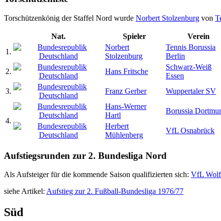
Torschützenkönig der Staffel Nord wurde
Norbert Stolzenburg
von
T
Nat.
Spieler
Verein
Norbert
Tennis Borussia
1.
Stolzenburg
Berlin
Schwarz-Weiß
2.
Hans Fritsche
Essen
3.
Franz Gerber
Wuppertaler SV
Hans-Werner
Borussia Dortmu
Hartl
4.
Herbert
VfL Osnabrück
Mühlenberg
Aufstiegsrunden zur 2. Bundesliga Nord
Als Aufsteiger für die kommende Saison qualifizierten sich:
VfL Wolf
siehe Artikel:
Aufstieg zur 2. Fußball-Bundesliga 1976/77
Süd