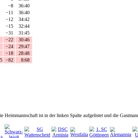
−8
36:40
−11
36:40
−12
34:42
−15
32:44
−31
31:45
−22
30:46
−24
29:47
−18
28:48
15
−82
8:68
 Die Heimmannschaft ist in der linken Spalte aufgelistet und die Gastman