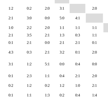
1:2
0:2
2:0
3:1
2:0
2:1
3:0
0:0
5:0
4:1
1:0
2:2
2:0
1:1
1:1
1:1
2:1
3:5
2:1
1:3
0:3
1:1
0:1
2:1
0:0
2:1
2:1
0:1
4:3
0:3
2:1
3:2
0:1
2:0
3:1
1:2
5:1
0:0
0:4
0:0
0:1
2:3
1:1
0:4
2:1
2:0
0:2
1:2
0:2
1:2
1:0
2:1
0:1
1:1
1:3
0:2
0:4
1:4