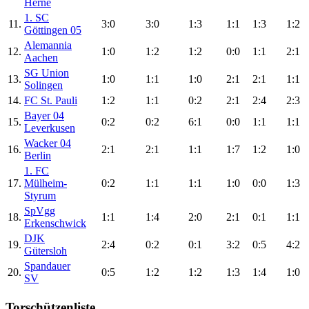
Herne
1. SC
11.
3:0
3:0
1:3
1:1
1:3
1:2
Göttingen 05
Alemannia
12.
1:0
1:2
1:2
0:0
1:1
2:1
Aachen
SG Union
13.
1:0
1:1
1:0
2:1
2:1
1:1
Solingen
14.
FC St. Pauli
1:2
1:1
0:2
2:1
2:4
2:3
Bayer 04
15.
0:2
0:2
6:1
0:0
1:1
1:1
Leverkusen
Wacker 04
16.
2:1
2:1
1:1
1:7
1:2
1:0
Berlin
1. FC
17.
Mülheim-
0:2
1:1
1:1
1:0
0:0
1:3
Styrum
SpVgg
18.
1:1
1:4
2:0
2:1
0:1
1:1
Erkenschwick
DJK
19.
2:4
0:2
0:1
3:2
0:5
4:2
Gütersloh
Spandauer
20.
0:5
1:2
1:2
1:3
1:4
1:0
SV
Torschützenliste