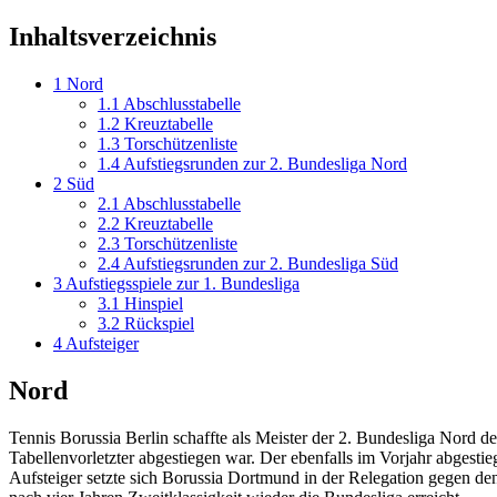
Inhaltsverzeichnis
1
Nord
1.1
Abschlusstabelle
1.2
Kreuztabelle
1.3
Torschützenliste
1.4
Aufstiegsrunden zur 2. Bundesliga Nord
2
Süd
2.1
Abschlusstabelle
2.2
Kreuztabelle
2.3
Torschützenliste
2.4
Aufstiegsrunden zur 2. Bundesliga Süd
3
Aufstiegsspiele zur 1. Bundesliga
3.1
Hinspiel
3.2
Rückspiel
4
Aufsteiger
Nord
Tennis Borussia Berlin schaffte als Meister der 2. Bundesliga Nord de
Tabellenvorletzter abgestiegen war. Der ebenfalls im Vorjahr abgesti
Aufsteiger setzte sich Borussia Dortmund in der Relegation gegen d