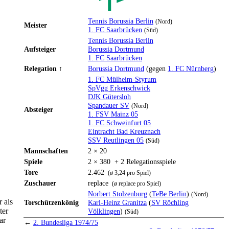
Tennis Borussia Berlin
(Nord)
Meister
1. FC Saarbrücken
(Süd)
Tennis Borussia Berlin
Aufsteiger
Borussia Dortmund
1. FC Saarbrücken
Relegation ↑
Borussia Dortmund
(gegen
1. FC Nürnberg
)
1. FC Mülheim-Styrum
SpVgg Erkenschwick
DJK Gütersloh
Spandauer SV
(Nord)
Absteiger
1. FSV Mainz 05
1. FC Schweinfurt 05
Eintracht Bad Kreuznach
SSV Reutlingen 05
(Süd)
Mannschaften
2 × 20
Spiele
2 × 380 + 2 Relegationsspiele
Tore
2.462
(ø 3,24 pro Spiel)
Zuschauer
replace
(ø replace pro Spiel)
Norbert Stolzenburg
(
TeBe Berlin
)
(Nord)
 als
Torschützenkönig
Karl-Heinz Granitza
(
SV Röchling
ter
Völklingen
)
(Süd)
ar
←
2. Bundesliga 1974/75