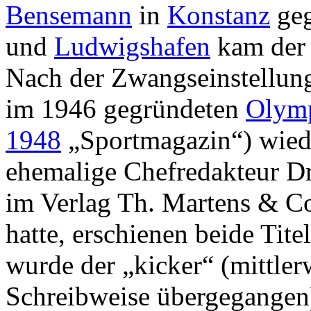
Bensemann
in
Konstanz
geg
und
Ludwigshafen
kam der 
Nach der Zwangseinstellun
im 1946 gegründeten
Olymp
1948
„Sportmagazin“) wied
ehemalige Chefredakteur Dr
im Verlag Th. Martens & C
hatte, erschienen beide Tite
wurde der „kicker“ (mittle
Schreibweise übergegangen