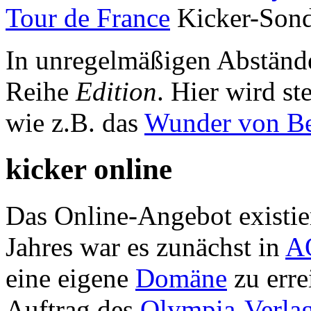
Tour de France
Kicker-Sond
In unregelmäßigen Abständ
Reihe
Edition
. Hier wird st
wie z.B. das
Wunder von B
kicker online
Das Online-Angebot existier
Jahres war es zunächst in
A
eine eigene
Domäne
zu erre
Auftrag des
Olympia-Verla