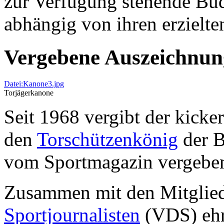
zur Verfügung stehende Budg
abhängig von ihren erzielte
Vergebene Auszeichnu
Datei:Kanone3.jpg
Torjägerkanone
Seit 1968 vergibt der kicker
den
Torschützenkönig
der B
vom Sportmagazin vergebe
Zusammen mit den Mitglie
Sportjournalisten
(VDS) ehrt