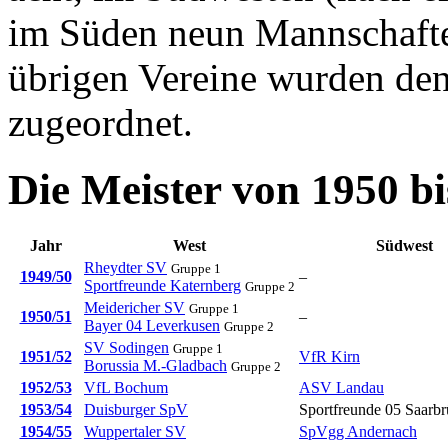
im Süden neun Mannschaften
übrigen Vereine wurden den
zugeordnet.
Die Meister von 1950 bi
Jahr
West
Südwest
Rheydter SV
Gruppe 1
1949/50
–
Sportfreunde Katernberg
Gruppe 2
Meidericher SV
Gruppe 1
1950/51
–
Bayer 04 Leverkusen
Gruppe 2
SV Sodingen
Gruppe 1
1951/52
VfR Kirn
Borussia M.-Gladbach
Gruppe 2
1952/53
VfL Bochum
ASV Landau
1953/54
Duisburger SpV
Sportfreunde 05 Saarb
1954/55
Wuppertaler SV
SpVgg Andernach