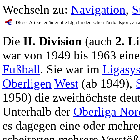
Wechseln zu:
Navigation
,
S
Dieser Artikel erläutert die Liga im deutschen Fußballsport; z
Die
II. Division
(auch
2. L
war von 1949 bis 1963 ein
Fußball
. Sie war im
Ligasy
Oberligen
West
(ab 1949),
1950) die zweithöchste deu
Unterhalb der
Oberliga Nor
es dagegen eine oder mehre
scheiterten mehrere Vorstöß