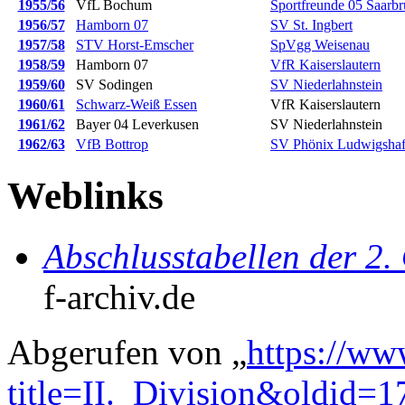
1955/56
VfL Bochum
Sportfreunde 05 Saarb
1956/57
Hamborn 07
SV St. Ingbert
1957/58
STV Horst-Emscher
SpVgg Weisenau
1958/59
Hamborn 07
VfR Kaiserslautern
1959/60
SV Sodingen
SV Niederlahnstein
1960/61
Schwarz-Weiß Essen
VfR Kaiserslautern
1961/62
Bayer 04 Leverkusen
SV Niederlahnstein
1962/63
VfB Bottrop
SV Phönix Ludwigsha
Weblinks
Abschlusstabellen der 2.
f-archiv.de
Abgerufen von „
https://ww
title=II._Division&oldid=