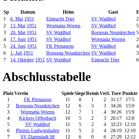
Sp
Datum
Heim
Gast
E
1
6. Mai
1951
Eintracht Trier
SV Waldhof
2
2
13. Mai
1951
Wormatia Worms
SV Waldhof
5
3
20. Mai
1951
SV Waldhof
Borussia Neunkirchen
5
4
17. Juni
1951
SV Waldhof
Wormatia Worms
2
5
24. Juni
1951
FK Pirmasens
SV Waldhof
4
6
1. Juli
1951
Borussia Neunkirchen
SV Waldhof
3
7
14. Oktober
1951
SV Waldhof
Eintracht Trier
6
Abschlusstabelle
Platz
Verein
Spiele
Siege
Remis
Verl.
Tore
Punkte
1
FK Pirmasens
11
8
1
2
31:17
17:5
2
Borussia Neunkirchen
12
6
3
3
34:26
15:9
3
Wormatia Worms
12
7
1
4
30:26
15:9
4
Kickers Offenbach
10
5
2
3
20:17
12:8
5
SV Waldhof
11
5
2
4
32:23
12:10
6
Phönix Ludwigshafen
11
5
2
4
28:19
12:10
7
SV Darmstadt 98
12
6
0
6
27:29
12:12