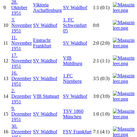
28.
Viktoria
9
Oktober
SV Waldhof
1:1 (0:1)
Aschaffenburg
1951
3.
1. FC
10
November
SV Waldhof
Schweinfurt
0:0
1951
05
11.
Eintracht
11
November
SV Waldhof
2:0 (2:0)
Frankfurt
1951
17.
VfB
12
November
SV Waldhof
2:1 (1:1)
Mühlburg
1951
16.
1.FC
13
Dezember
SV Waldhof
3:5 (0:3)
Nürnberg
1951
2.
14
Dezember
VfB Stuttgart
SV Waldhof
3:0 (3:0)
1951
9.
TSV 1860
15
Dezember
SV Waldhof
1:0 (1:0)
München
1951
30.
16
Dezember
SV Waldhof
FSV Frankfurt
7:1 (4:1)