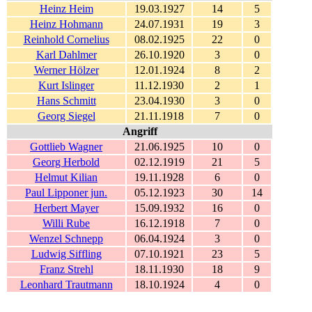
Heinz Heim
19.03.1927
14
5
Heinz Hohmann
24.07.1931
19
3
Reinhold Cornelius
08.02.1925
22
0
Karl Dahlmer
26.10.1920
3
0
Werner Hölzer
12.01.1924
8
2
Kurt Islinger
11.12.1930
2
1
Hans Schmitt
23.04.1930
3
0
Georg Siegel
21.11.1918
7
0
Angriff
Gottlieb Wagner
21.06.1925
10
0
Georg Herbold
02.12.1919
21
5
Helmut Kilian
19.11.1928
6
0
Paul Lipponer jun.
05.12.1923
30
14
Herbert Mayer
15.09.1932
16
0
Willi Rube
16.12.1918
7
0
Wenzel Schnepp
06.04.1924
3
0
Ludwig Siffling
07.10.1921
23
5
Franz Strehl
18.11.1930
18
9
Leonhard Trautmann
18.10.1924
4
0