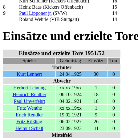
Kurt Schreiner (Kickers Offenbach)
16
8
Heinz Baas (Kickers Offenbach)
15
9
Paul Lipponer jr.
(SVW)
14
Roland Wehrle (VfB Stuttgart)
14
Einsätze und erzielte Tor
Einsätze und erzielte Tore 1951/52
Spieler
Geburtstag
Einsätze
Tore
Torhüter
Kurt Lennert
24.04.1925
30
0
Abwehr
Herbert Leinung
xx.xx.19xx
1
0
Heinrich Reuther
06.10.1924
18
0
Paul Unverfehrt
04.02.1921
18
0
Fritz Wenthe
xx.xx.19xx
1
0
Erich Rendler
19.02.1921
9
0
Fritz Rößling
06.02.1927
26
0
Helmut Schall
23.09.1923
11
0
Mittelfeld