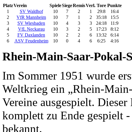
Platz
Verein
Spiele
Siege
Remis
Verl.
Tore
Punkte
1
SV Waldhof
10
7
2
1
29:8
16:4
2
VfR Mannheim
10
7
1
2
35:18
15:5
3
SV Wiesbaden
10
4
3
3
24:18
11:9
4
VfL Neckarau
10
3
2
5
17:23
8:12
5
FV Daxlanden
10
2
2
6
13:32
6:14
6
ASV Feudenheim
10
0
4
6
6:25
4:16
Rhein-Main-Saar-Pokal-S
Im Sommer 1951 wurde ers
Weltkrieg ein „Rhein-Main-S
Vereine ausgespielt. Diese
komplett zu Ende gespielt - 
bekannt.