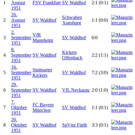
1
August
FSV Frankfurt
SV Waldhof
2:1 (0:1)
1951
26.
Schwaben
2
August
SV Waldhof
1:1 (0:0)
Augsburg
1951
2.
VfR
3
September
SV Waldhof
0:0
Mannheim
1951
8.
Kickers
4
September
SV Waldhof
2:2 (1:1)
Offenbach
1951
16.
Stuttgarter
5
September
SV Waldhof
7:2 (3:0)
Kickers
1951
29.
6
September
SV Waldhof
VfL Neckarau
2:0 (1:0)
1951
7.
FC Bayern
7
Oktober
SV Waldhof
1:1 (0:1)
München
1951
20.
8
Oktober
SV Waldhof
SpVgg Fürth
3:3 (0:1)
1951