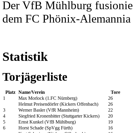
Der VfB Mühlburg fusionier
dem FC Phönix-Alemannia 
Statistik
Torjägerliste
Platz
Name/Verein
Tore
1
Max Morlock (1.FC Nürnberg)
26
Helmut Preisendörfer (Kickers Offenbach)
26
3
Werner Basler (VfR Mannheim)
22
4
Siegfried Kronenbitter (Stuttgarter Kickers)
20
5
Ernst Kunkel (VfB Mühlburg)
19
6
Horst Schade (SpVgg Fürth)
16