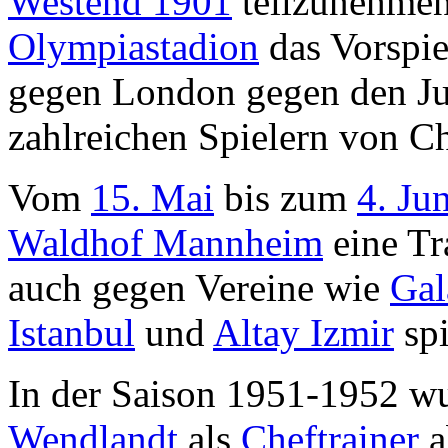
Westend 1901
teilzunehmen
Olympiastadion
das Vorspie
gegen London gegen den Jub
zahlreichen Spielern von Ch
Vom
15. Mai
bis zum
4. Jun
Waldhof Mannheim
eine Tr
auch gegen Vereine wie
Gal
Istanbul
und
Altay Izmir
spi
In der Saison 1951-1952 w
Wendlandt
als
Cheftrainer
a