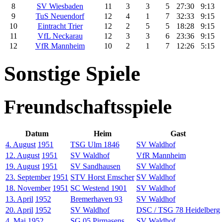
8
SV Wiesbaden
11
3
3
5
27:30
9:13
9
TuS Neuendorf
12
4
1
7
32:33
9:15
10
Eintracht Trier
12
2
5
5
18:28
9:15
11
VfL Neckarau
12
3
3
6
23:36
9:15
12
VfR Mannheim
10
2
1
7
12:26
5:15
Sonstige Spiele
Freundschaftsspiele
Datum
Heim
Gast
4. August
1951
TSG Ulm 1846
SV Waldhof
12. August
1951
SV Waldhof
VfR Mannheim
19. August
1951
SV Sandhausen
SV Waldhof
23. September
1951
STV Horst Emscher
SV Waldhof
18. November
1951
SC Westend 1901
SV Waldhof
13. April
1952
Bremerhaven 93
SV Waldhof
20. April
1952
SV Waldhof
DSC / TSG 78 Heidelberg
4. Mai
1952
SG 05 Pirmasens
SV Waldhof