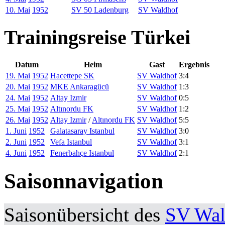
10. Mai
1952
SV 50 Ladenburg
SV Waldhof
Trainingsreise Türkei
Datum
Heim
Gast
Ergebnis
19. Mai
1952
Hacettepe SK
SV Waldhof
3:4
20. Mai
1952
MKE Ankaragücü
SV Waldhof
1:3
24. Mai
1952
Altay Izmir
SV Waldhof
0:5
25. Mai
1952
Altınordu FK
SV Waldhof
1:2
26. Mai
1952
Altay Izmir
/
Altınordu FK
SV Waldhof
5:5
1. Juni
1952
Galatasaray Istanbul
SV Waldhof
3:0
2. Juni
1952
Vefa Istanbul
SV Waldhof
3:1
4. Juni
1952
Fenerbahçe Istanbul
SV Waldhof
2:1
Saisonnavigation
Saisonübersicht des
SV Wal