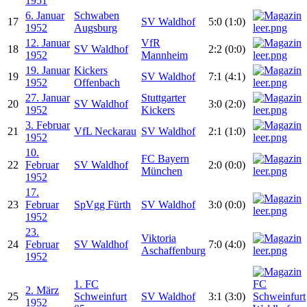
1951
6. Januar
Schwaben
17
SV Waldhof
5:0 (1:0)
1952
Augsburg
12. Januar
VfR
18
SV Waldhof
2:2 (0:0)
1952
Mannheim
19. Januar
Kickers
19
SV Waldhof
7:1 (4:1)
1952
Offenbach
27. Januar
Stuttgarter
20
SV Waldhof
3:0 (2:0)
1952
Kickers
3. Februar
21
VfL Neckarau
SV Waldhof
2:1 (1:0)
1952
10.
FC Bayern
22
Februar
SV Waldhof
2:0 (0:0)
München
1952
17.
23
Februar
SpVgg Fürth
SV Waldhof
3:0 (0:0)
1952
23.
Viktoria
24
Februar
SV Waldhof
7:0 (4:0)
Aschaffenburg
1952
1. FC
2. März
25
Schweinfurt
SV Waldhof
3:1 (3:0)
1952