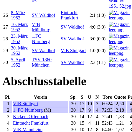
05
8. März
Eintracht
26
SV Waldhof
2:1 (1:0)
1952
Frankfurt
16. März
VfB
27
SV Waldhof
4:0 (3:0)
1952
Mühlburg
23. März
1.FC
28
SV Waldhof
3:0 (0:0)
1952
Nürnberg
30. März
29
SV Waldhof
VfB Stuttgart
1:0 (0:0)
1952
5. April
TSV 1860
30
SV Waldhof
2:3 (1:1)
1952
München
Abschlusstabelle
Pl.
Verein
Sp.
S
U
N
Tore
Quote
P
1.
VfB Stuttgart
30
17
10
3
60:24
2,50
4
2.
1. FC Nürnberg
(M)
30
17
9
4
72:33
2,18
4
3.
Kickers Offenbach
30
14
12
4
75:41
1,83
4
4.
Eintracht Frankfurt
30
15
4
11
52:43
1,21
3
5.
VfR Mannheim
30
10
12
8
64:60
1,07
3