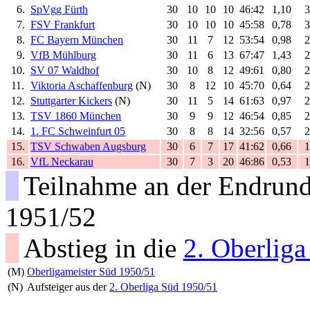
6.
SpVgg Fürth
30
10
10
10
46:42
1,10
3
7.
FSV Frankfurt
30
10
10
10
45:58
0,78
3
8.
FC Bayern München
30
11
7
12
53:54
0,98
2
9.
VfB Mühlburg
30
11
6
13
67:47
1,43
2
10.
SV 07 Waldhof
30
10
8
12
49:61
0,80
2
11.
Viktoria Aschaffenburg
(N)
30
8
12
10
45:70
0,64
2
12.
Stuttgarter Kickers
(N)
30
11
5
14
61:63
0,97
2
13.
TSV 1860 München
30
9
9
12
46:54
0,85
2
14.
1. FC Schweinfurt 05
30
8
8
14
32:56
0,57
2
15.
TSV Schwaben Augsburg
30
6
7
17
41:62
0,66
1
16.
VfL Neckarau
30
7
3
20
46:86
0,53
1
Teilnahme an der Endrund
1951/52
Abstieg in die
2. Oberlig
(M)
Oberligameister Süd 1950/51
(N)
Aufsteiger aus der
2. Oberliga Süd 1950/51