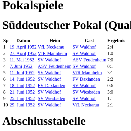
Pokalspiele
Süddeutscher Pokal (Qual
Sp
Datum
Heim
Gast
Ergebnis
1
19. April
1952
VfL Neckarau
SV Waldhof
2:4
2
27. April
1952
VfR Mannheim
SV Waldhof
1:0
3
11. Mai
1952
SV Waldhof
ASV Feudenheim
7:0
4
7. Juni
1952
ASV Feudenheim
SV Waldhof
0:1
5
11. Juni
1952
SV Waldhof
VfR Mannheim
3:1
6
14. Juni
1952
SV Waldhof
FV Daxlanden
2:2
7
18. Juni
1952
FV Daxlanden
SV Waldhof
0:6
8
21. Juni
1952
SV Waldhof
SV Wiesbaden
3:0
9
25. Juni
1952
SV Wiesbaden
SV Waldhof
1:1
10
29. Juni
1952
SV Waldhof
VfL Neckarau
2:1
Abschlusstabelle