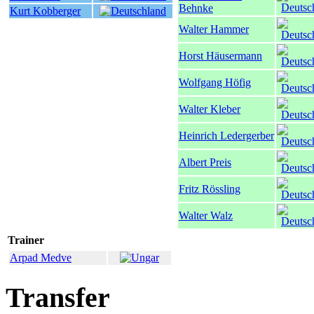
Behnke
Kurt Kobberger
Walter Hammer
Horst Häusermann
Wolfgang Höfig
Walter Kleber
Heinrich Ledergerber
Albert Preis
Fritz Rössling
Walter Walz
Trainer
Arpad Medve
Transfer