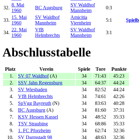
8. Mai
SV Waldhof
32.
BC Augsburg
0:3
1960
Mannheim
15. Mai
SV Waldhof
Amicitia
33.
5:1
Spielb
1960
Mannheim
Viernheim
22. Mai
VfB
SV Waldhof
34.
3:1
1960
Helmbrechts
Mannheim
Abschlusstabelle
Platz
Verein
Spiele
Tore
Punkte
1.
SV 07 Waldhof
(A)
34
71:43
45:23
2.
SSV Jahn Regensburg
34
64:37
44:24
3.
SV Wiesbaden
34
82:52
44:24
4.
VfB Helmbrechts
34
74:61
42:26
5.
SpVgg Bayreuth
(N)
34
83:63
40:28
6.
BC Augsburg
(A)
34
81:60
37:31
7.
KSV Hessen Kassel
34
48:52
35:33
8.
TSV Straubing
34
68:86
35:33
9.
1. FC Pforzheim
34
62:74
32:36
10.
SV Darmstadt 98
34
48:63
32:36