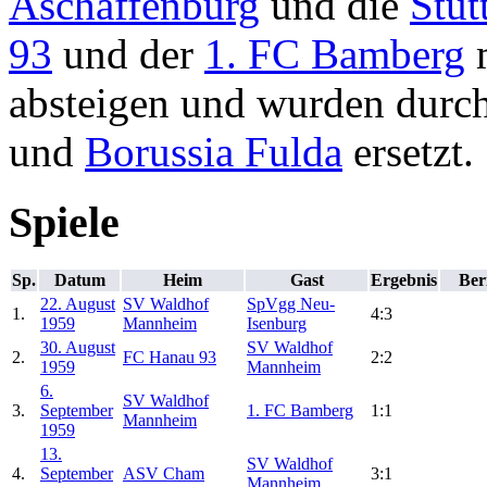
Aschaffenburg
und die
Stut
93
und der
1. FC Bamberg
m
absteigen und wurden durc
und
Borussia Fulda
ersetzt.
Spiele
Sp.
Datum
Heim
Gast
Ergebnis
Ber
22. August
SV Waldhof
SpVgg Neu-
1.
4:3
1959
Mannheim
Isenburg
30. August
SV Waldhof
2.
FC Hanau 93
2:2
1959
Mannheim
6.
SV Waldhof
3.
September
1. FC Bamberg
1:1
Mannheim
1959
13.
SV Waldhof
4.
September
ASV Cham
3:1
Mannheim