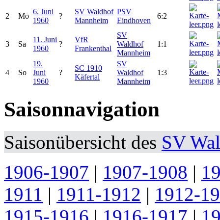
6. Juni
SV Waldhof
PSV
2
Mo
?
6:2
1960
Mannheim
Eindhoven
SV
11. Juni
VfR
3
Sa
?
Waldhof
1:1
1960
Frankenthal
Mannheim
19.
SV
SC 1910
4
So
Juni
?
Waldhof
1:3
Käfertal
1960
Mannheim
Saisonnavigation
Saisonübersicht des
SV Wal
1906-1907
|
1907-1908
|
1
1911
|
1911-1912
|
1912-1
1915-1916
|
1916-1917
|
1