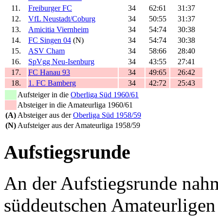
11.
Freiburger FC
34
62:61
31:37
12.
VfL Neustadt/Coburg
34
50:55
31:37
13.
Amicitia Viernheim
34
54:74
30:38
14.
FC Singen 04
(N)
34
54:74
30:38
15.
ASV Cham
34
58:66
28:40
16.
SpVgg Neu-Isenburg
34
43:55
27:41
17.
FC Hanau 93
34
49:65
26:42
18.
1. FC Bamberg
34
42:72
25:43
Aufsteiger in die
Oberliga Süd 1960/61
Absteiger in die Amateurliga 1960/61
(A)
Absteiger aus der
Oberliga Süd 1958/59
(N)
Aufsteiger aus der Amateurliga 1958/59
Aufstiegsrunde
An der Aufstiegsrunde nahm
süddeutschen Amateurligen 