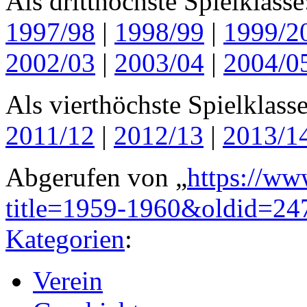
Als dritthöchste Spielklass
1997/98
|
1998/99
|
1999/2
2002/03
|
2003/04
|
2004/0
Als vierthöchste Spielklass
2011/12
|
2012/13
|
2013/1
Abgerufen von „
https://ww
title=1959-1960&oldid=24
Kategorien
:
Verein