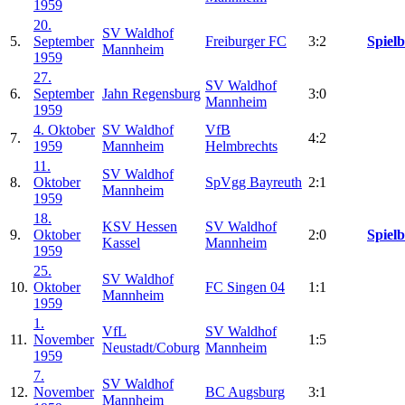
1959
20.
SV Waldhof
5.
September
Freiburger FC
3:2
Spielb
Mannheim
1959
27.
SV Waldhof
6.
September
Jahn Regensburg
3:0
Mannheim
1959
4. Oktober
SV Waldhof
VfB
7.
4:2
1959
Mannheim
Helmbrechts
11.
SV Waldhof
8.
Oktober
SpVgg Bayreuth
2:1
Mannheim
1959
18.
KSV Hessen
SV Waldhof
9.
Oktober
2:0
Spielb
Kassel
Mannheim
1959
25.
SV Waldhof
10.
Oktober
FC Singen 04
1:1
Mannheim
1959
1.
VfL
SV Waldhof
11.
November
1:5
Neustadt/Coburg
Mannheim
1959
7.
SV Waldhof
12.
November
BC Augsburg
3:1
Mannheim