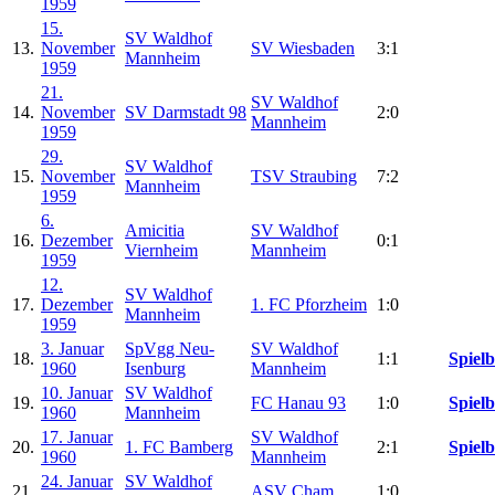
1959
15.
SV Waldhof
13.
November
SV Wiesbaden
3:1
Mannheim
1959
21.
SV Waldhof
14.
November
SV Darmstadt 98
2:0
Mannheim
1959
29.
SV Waldhof
15.
November
TSV Straubing
7:2
Mannheim
1959
6.
Amicitia
SV Waldhof
16.
Dezember
0:1
Viernheim
Mannheim
1959
12.
SV Waldhof
17.
Dezember
1. FC Pforzheim
1:0
Mannheim
1959
3. Januar
SpVgg Neu-
SV Waldhof
18.
1:1
Spielb
1960
Isenburg
Mannheim
10. Januar
SV Waldhof
19.
FC Hanau 93
1:0
Spielb
1960
Mannheim
17. Januar
SV Waldhof
20.
1. FC Bamberg
2:1
Spielb
1960
Mannheim
24. Januar
SV Waldhof
21.
ASV Cham
1:0