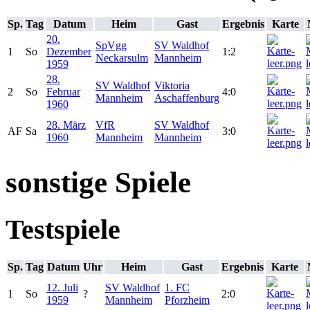
Sp.
Tag
Datum
Heim
Gast
Ergebnis
Karte
20.
SpVgg
SV Waldhof
1
So
Dezember
1:2
Neckarsulm
Mannheim
1959
28.
SV Waldhof
Viktoria
2
So
Februar
4:0
Mannheim
Aschaffenburg
1960
28. März
VfR
SV Waldhof
AF
Sa
3:0
1960
Mannheim
Mannheim
sonstige Spiele
Testspiele
Sp.
Tag
Datum
Uhr
Heim
Gast
Ergebnis
Karte
12. Juli
SV Waldhof
1. FC
1
So
?
2:0
1959
Mannheim
Pforzheim