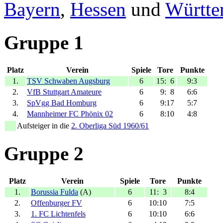
Bayern
,
Hessen
und
Württe
Gruppe 1
Platz
Verein
Spiele
Tore
Punkte
1.
TSV Schwaben Augsburg
6
15:
6
9:3
2.
VfB Stuttgart Amateure
6
9:
8
6:6
3.
SpVgg Bad Homburg
6
9:17
5:7
4.
Mannheimer FC Phönix 02
6
8:10
4:8
Aufsteiger in die
2. Oberliga Süd 1960/61
Gruppe 2
Platz
Verein
Spiele
Tore
Punkte
1.
Borussia Fulda
(A)
6
11:
3
8:4
2.
Offenburger FV
6
10:10
7:5
3.
1. FC Lichtenfels
6
10:10
6:6