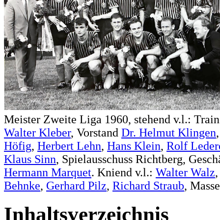
Meister Zweite Liga 1960, stehend v.l.: Trai
Walter Kleber
, Vorstand
Dr. Helmut Klingen
Höfig
,
Herbert Lehn
,
Hans Klein
,
Rolf Leder
Klaus Sinn
, Spielausschuss Richtberg, Gesch
Hermann Marquet
. Kniend v.l.:
Walter Walz
Behnke
,
Gerhard Pilz
,
Richard Straub
, Masse
Inhaltsverzeichnis