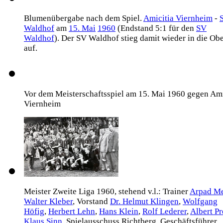
Blumenübergabe nach dem Spiel.
Amicitia Viernheim
-
Waldhof
am
15. Mai
1960
(Endstand 5:1 für den
SV
Waldhof
). Der SV Waldhof stieg damit wieder in die Obe
auf.
Vor dem Meisterschaftsspiel am 15. Mai 1960 gegen Ami
Viernheim
Meister Zweite Liga 1960, stehend v.l.: Trainer
Arpad M
Walter Kleber
, Vorstand
Dr. Helmut Klingen
,
Wolfgang
Höfig
,
Herbert Lehn
,
Hans Klein
,
Rolf Lederer
,
Albert Pr
Klaus Sinn
, Spielausschuss Richtberg, Geschäftsführer