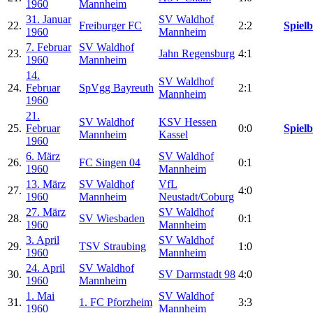
1960
Mannheim
31. Januar
SV Waldhof
22.
Freiburger FC
2:2
Spielb
1960
Mannheim
7. Februar
SV Waldhof
23.
Jahn Regensburg
4:1
1960
Mannheim
14.
SV Waldhof
24.
Februar
SpVgg Bayreuth
2:1
Mannheim
1960
21.
SV Waldhof
KSV Hessen
25.
Februar
0:0
Spielb
Mannheim
Kassel
1960
6. März
SV Waldhof
26.
FC Singen 04
0:1
1960
Mannheim
13. März
SV Waldhof
VfL
27.
4:0
1960
Mannheim
Neustadt/Coburg
27. März
SV Waldhof
28.
SV Wiesbaden
0:1
1960
Mannheim
3. April
SV Waldhof
29.
TSV Straubing
1:0
1960
Mannheim
24. April
SV Waldhof
30.
SV Darmstadt 98
4:0
1960
Mannheim
1. Mai
SV Waldhof
31.
1. FC Pforzheim
3:3
1960
Mannheim