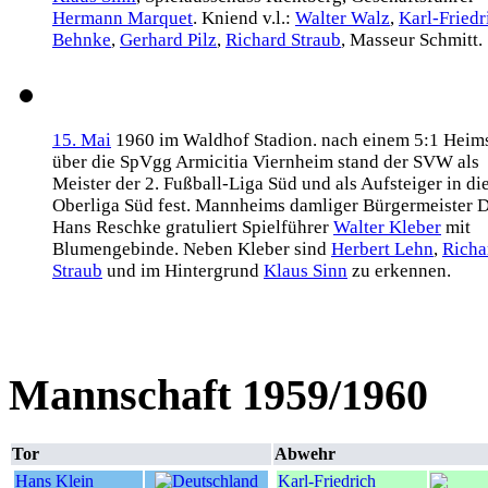
Hermann Marquet
. Kniend v.l.:
Walter Walz
,
Karl-Friedr
Behnke
,
Gerhard Pilz
,
Richard Straub
, Masseur Schmitt.
15. Mai
1960 im Waldhof Stadion. nach einem 5:1 Heim
über die SpVgg Armicitia Viernheim stand der SVW als
Meister der 2. Fußball-Liga Süd und als Aufsteiger in di
Oberliga Süd fest. Mannheims damliger Bürgermeister D
Hans Reschke gratuliert Spielführer
Walter Kleber
mit
Blumengebinde. Neben Kleber sind
Herbert Lehn
,
Richa
Straub
und im Hintergrund
Klaus Sinn
zu erkennen.
Mannschaft 1959/1960
Tor
Abwehr
Hans Klein
Karl-Friedrich