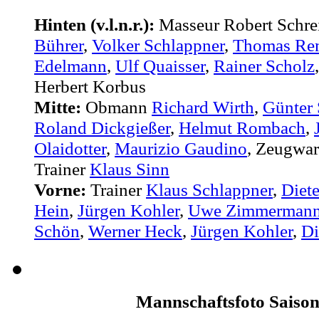
Hinten (v.l.n.r.):
Masseur Robert Schre
Bührer
,
Volker Schlappner
,
Thomas Re
Edelmann
,
Ulf Quaisser
,
Rainer Scholz
Herbert Korbus
Mitte:
Obmann
Richard Wirth
,
Günter 
Roland Dickgießer
,
Helmut Rombach
,
Olaidotter
,
Maurizio Gaudino
, Zeugwar
Trainer
Klaus Sinn
Vorne:
Trainer
Klaus Schlappner
,
Diet
Hein
,
Jürgen Kohler
,
Uwe Zimmerman
Schön
,
Werner Heck
,
Jürgen Kohler
,
Di
Mannschaftsfoto Saison