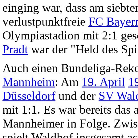
einging war, dass am siebte
verlustpunktfreie
FC Bayer
Olympiastadion mit 2:1 ges
Pradt
war der "Held des Spi
Auch einen Bundeliga-Reko
Mannheim
: Am
19. April
1
Düsseldorf
und der
SV Wal
mit 1:1. Es war bereits das
Mannheimer in Folge. Zwi
spielt Waldhof insgesamt a