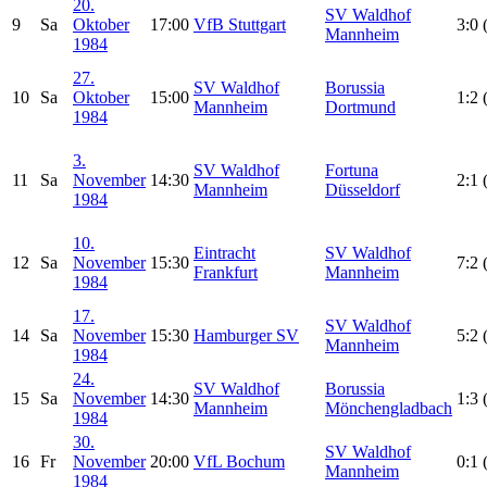
20.
SV Waldhof
9
Sa
Oktober
17:00
VfB Stuttgart
3:0 
Mannheim
1984
27.
SV Waldhof
Borussia
10
Sa
Oktober
15:00
1:2 
Mannheim
Dortmund
1984
3.
SV Waldhof
Fortuna
11
Sa
November
14:30
2:1 
Mannheim
Düsseldorf
1984
10.
Eintracht
SV Waldhof
12
Sa
November
15:30
7:2 
Frankfurt
Mannheim
1984
17.
SV Waldhof
14
Sa
November
15:30
Hamburger SV
5:2 
Mannheim
1984
24.
SV Waldhof
Borussia
15
Sa
November
14:30
1:3 
Mannheim
Mönchengladbach
1984
30.
SV Waldhof
16
Fr
November
20:00
VfL Bochum
0:1 
Mannheim
1984