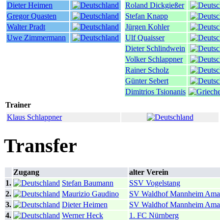
Dieter Heimen
Roland Dickgießer
Gregor Quasten
Stefan Knapp
Walter Pradt
Jürgen Kohler
Uwe Zimmermann
Ulf Quaisser
Dieter Schlindwein
Volker Schlappner
Rainer Scholz
Günter Sebert
Dimitrios Tsionanis
Trainer
Klaus Schlappner
Transfer
Zugang
alter Verein
1.
Stefan Baumann
SSV Vogelstang
2.
Maurizio Gaudino
SV Waldhof Mannheim Ama
3.
Dieter Heimen
SV Waldhof Mannheim Ama
4.
Werner Heck
1. FC Nürnberg