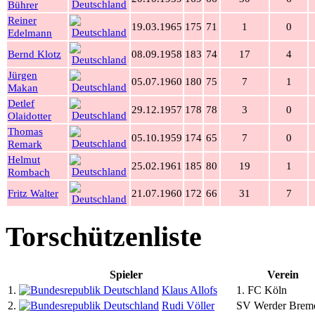
Bührer
Reiner
19.03.1965
175
71
1
0
Edelmann
Bernd Klotz
08.09.1958
183
74
17
4
Jürgen
05.07.1960
180
75
7
1
Makan
Detlef
29.12.1957
178
78
3
0
Olaidotter
Thomas
05.10.1959
174
65
7
0
Remark
Helmut
25.02.1961
185
80
19
1
Rombach
Fritz Walter
21.07.1960
172
66
31
7
Torschützenliste
Spieler
Verein
1.
Klaus Allofs
1. FC Köln
2.
Rudi Völler
SV Werder Brem