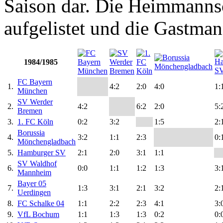
Saison dar. Die Heimmannsch
aufgelistet und die Gastman
1984/1985
FC Bayern
1.
4:2
2:0
4:0
1:
München
SV Werder
2.
4:2
6:2
2:0
5:
Bremen
3.
1. FC Köln
0:2
3:2
1:5
2:
Borussia
4.
3:2
1:1
2:3
0:
Mönchengladbach
5.
Hamburger SV
2:1
2:0
3:1
1:1
SV Waldhof
6.
0:0
1:1
1:2
1:3
3:
Mannheim
Bayer 05
7.
1:3
3:1
2:1
3:2
2:
Uerdingen
8.
FC Schalke 04
1:1
2:2
2:3
4:1
3:
9.
VfL Bochum
1:1
1:3
1:3
0:2
0: