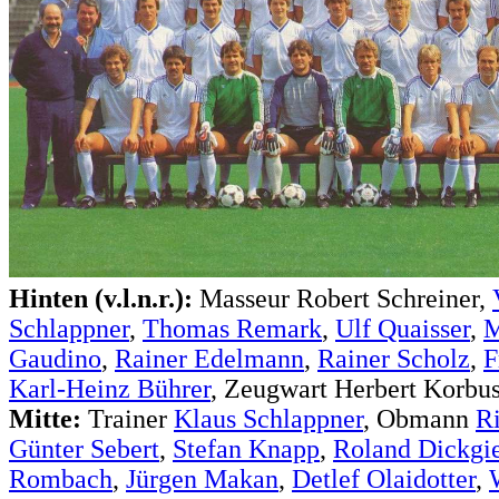
Hinten (v.l.n.r.):
Masseur Robert Schreiner,
Schlappner
,
Thomas Remark
,
Ulf Quaisser
,
M
Gaudino
,
Rainer Edelmann
,
Rainer Scholz
,
F
Karl-Heinz Bührer
, Zeugwart Herbert Korbu
Mitte:
Trainer
Klaus Schlappner
, Obmann
R
Günter Sebert
,
Stefan Knapp
,
Roland Dickgi
Rombach
,
Jürgen Makan
,
Detlef Olaidotter
,