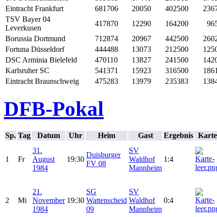
Eintracht Frankfurt
681706
20050
402500
236
TSV Bayer 04
417870
12290
164200
96
Leverkusen
Borussia Dortmund
712874
20967
442500
260
Fortuna Düsseldorf
444488
13073
212500
125
DSC Arminia Bielefeld
470110
13827
241500
142
Karlsruher SC
541371
15923
316500
186
Eintracht Braunschweig
475283
13979
235383
138
DFB-Pokal
Sp.
Tag
Datum
Uhr
Heim
Gast
Ergebnis
Karte
31.
SV
Duisburger
1
Fr
August
19:30
Waldhof
1:4
FV 08
1984
Mannheim
21.
SG
SV
2
Mi
November
19:30
Wattenscheid
Waldhof
0:4
1984
09
Mannheim