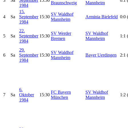
3
Sa
September
15:30
0:1 
Braunschweig
Mannheim
1984
15.
SV Waldhof
4
Sa
September
15:30
Arminia Bielefeld
0:0 
Mannheim
1984
22.
SV Werder
SV Waldhof
5
Sa
September
15:30
1:1 
Bremen
Mannheim
1984
29.
SV Waldhof
6
Sa
September
15:30
Bayer Uerdingen
2:1 
Mannheim
1984
6.
FC Bayern
SV Waldhof
7
Sa
Oktober
15:30
1:2 
München
Mannheim
1984