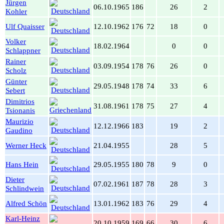
Jürgen
06.10.1965
186
26
2
Kohler
Ulf Quaisser
12.10.1962
176
72
18
0
Volker
18.02.1964
0
0
Schlappner
Rainer
03.09.1954
178
76
26
0
Scholz
Günter
29.05.1948
178
74
33
6
Sebert
Dimitrios
31.08.1961
178
75
27
4
Tsionanis
Maurizio
12.12.1966
183
19
2
Gaudino
Werner Heck
21.04.1955
28
5
Hans Hein
29.05.1955
180
78
9
0
Dieter
07.02.1961
187
78
28
3
Schlindwein
Alfred Schön
13.01.1962
183
76
29
4
Karl-Heinz
20.10.1959
169
66
30
6