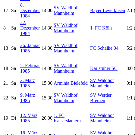
8.
SV Waldhof
17
Sa
Dezember
14:00
Bayer Leverkusen
2:1 
Mannheim
1984
22.
SV Waldhof
8
Sa
Dezember
14:30
1. FC Köln
1:2 
Mannheim
1984
26. Januar
SV Waldhof
13
Sa
14:30
FC Schalke 04
5:2 
1985
Mannheim
2. Februar
SV Waldhof
18
Sa
14:30
Karlsruher SC
3:0 
1985
Mannheim
2. März
SV Waldhof
21
Sa
15:30
Arminia Bielefeld
0:1 
1985
Mannheim
9. März
SV Waldhof
SV Werder
22
Sa
15:30
1:1 
1985
Mannheim
Bremen
12. März
1. FC
SV Waldhof
19
Di
20:00
1:1 
1985
Kaiserslautern
Mannheim
16. März
SV Waldhof