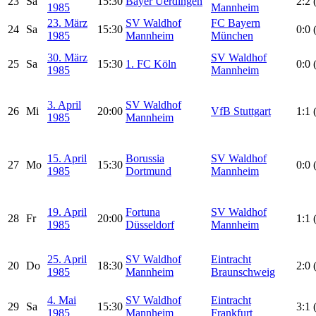
23
Sa
15:30
Bayer Uerdingen
2:2 
1985
Mannheim
23. März
SV Waldhof
FC Bayern
24
Sa
15:30
0:0 
1985
Mannheim
München
30. März
SV Waldhof
25
Sa
15:30
1. FC Köln
0:0 
1985
Mannheim
3. April
SV Waldhof
26
Mi
20:00
VfB Stuttgart
1:1 
1985
Mannheim
15. April
Borussia
SV Waldhof
27
Mo
15:30
0:0 
1985
Dortmund
Mannheim
19. April
Fortuna
SV Waldhof
28
Fr
20:00
1:1 
1985
Düsseldorf
Mannheim
25. April
SV Waldhof
Eintracht
20
Do
18:30
2:0 
1985
Mannheim
Braunschweig
4. Mai
SV Waldhof
Eintracht
29
Sa
15:30
3:1 
1985
Mannheim
Frankfurt