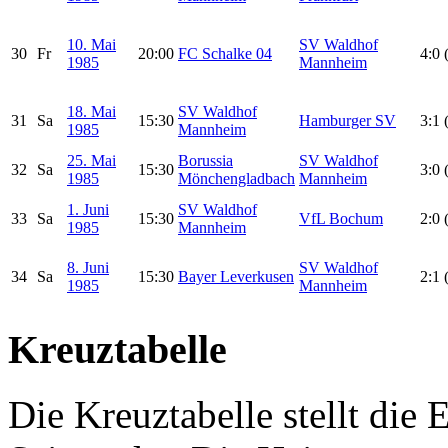
10. Mai
SV Waldhof
30
Fr
20:00
FC Schalke 04
4:0 
1985
Mannheim
18. Mai
SV Waldhof
31
Sa
15:30
Hamburger SV
3:1 
1985
Mannheim
25. Mai
Borussia
SV Waldhof
32
Sa
15:30
3:0 
1985
Mönchengladbach
Mannheim
1. Juni
SV Waldhof
33
Sa
15:30
VfL Bochum
2:0 
1985
Mannheim
8. Juni
SV Waldhof
34
Sa
15:30
Bayer Leverkusen
2:1 
1985
Mannheim
Kreuztabelle
Die Kreuztabelle stellt die E