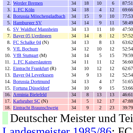
2.
Werder Bremen
34
18
10
6
87:51
3.
1. FC Köln
34
18
4
12
69:66
4.
Borussia Mönchengladbach
34
15
9
10
77:53
5.
Hamburger SV
34
14
9
11
58:49
6.
SV Waldhof Mannheim
34
13
11
10
47:50
7.
Bayer 05 Uerdingen
34
14
8
12
57:52
8.
FC Schalke 04
(N)
34
13
8
13
63:62
9.
VfL Bochum
34
12
10
12
52:54
10.
VfB Stuttgart
(M)
34
14
5
15
79:59
11.
1. FC Kaiserslautern
34
11
11
12
56:60
12.
Eintracht Frankfurt
(R)
34
10
12
12
62:67
13.
Bayer 04 Leverkusen
34
9
13
12
52:54
14.
Borussia Dortmund
34
13
4
17
51:65
15.
Fortuna Düsseldorf
34
10
9
15
53:66
16.
Arminia Bielefeld
34
8
13
13
46:61
17.
Karlsruher SC
(N)
34
5
12
17
47:88
18.
Eintracht Braunschweig
34
9
2
23
39:79
Deutscher Meister und T
Landesmeister 1985/86
: F