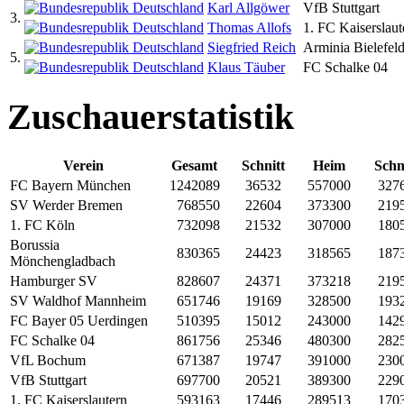
Karl Allgöwer
VfB Stuttgart
3.
Thomas Allofs
1. FC Kaiserslaut
Siegfried Reich
Arminia Bielefel
5.
Klaus Täuber
FC Schalke 04
Zuschauerstatistik
Verein
Gesamt
Schnitt
Heim
Schn
FC Bayern München
1242089
36532
557000
327
SV Werder Bremen
768550
22604
373300
219
1. FC Köln
732098
21532
307000
180
Borussia
830365
24423
318565
187
Mönchengladbach
Hamburger SV
828607
24371
373218
219
SV Waldhof Mannheim
651746
19169
328500
193
FC Bayer 05 Uerdingen
510395
15012
243000
142
FC Schalke 04
861756
25346
480300
282
VfL Bochum
671387
19747
391000
230
VfB Stuttgart
697700
20521
389300
229
1. FC Kaiserslautern
593163
17446
289513
170