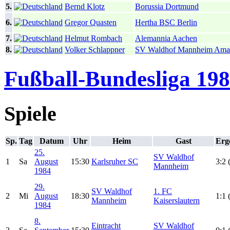
5.
Bernd Klotz
Borussia Dortmund
6.
Gregor Quasten
Hertha BSC Berlin
7.
Helmut Rombach
Alemannia Aachen
8.
Volker Schlappner
SV Waldhof Mannheim Ama
Fußball-Bundesliga 198
Spiele
Sp.
Tag
Datum
Uhr
Heim
Gast
Erg
25.
SV Waldhof
1
Sa
August
15:30
Karlsruher SC
3:2 
Mannheim
1984
29.
SV Waldhof
1. FC
2
Mi
August
18:30
1:1 
Mannheim
Kaiserslautern
1984
8.
Eintracht
SV Waldhof