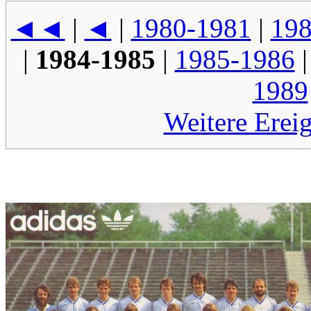
◄◄
|
◄
|
1980-1981
|
198
|
1984-1985
|
1985-1986
1989
Weitere Erei