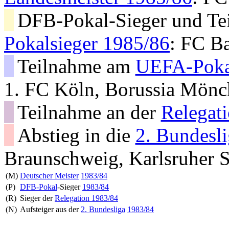
DFB-Pokal-Sieger und T
Pokalsieger 1985/86
: FC B
Teilnahme am
UEFA-Poka
1. FC Köln, Borussia Mön
Teilnahme an der
Relegat
Abstieg in die
2. Bundesl
Braunschweig, Karlsruher 
(M)
Deutscher Meister
1983/84
(P)
DFB-Pokal
-Sieger
1983/84
(R)
Sieger der
Relegation 1983/84
(N)
Aufsteiger aus der
2. Bundesliga
1983/84