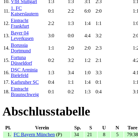
10.
VfB Stuttgart
1:3
1:3
3:1
2:3
1:
1. FC
11.
0:1
2:2
6:0
2:0
1:
Kaiserslautern
Eintracht
12.
2:2
1:3
1:4
1:1
1:
Frankfurt
Bayer 04
13.
3:0
0:0
4:4
3:2
2:
Leverkusen
Borussia
14.
1:1
2:0
2:0
2:3
1:
Dortmund
Fortuna
15.
0:2
3:2
1:2
2:1
4:
Düsseldorf
DSC Arminia
16.
1:3
3:4
1:0
3:3
4:
Bielefeld
17.
Karlsruher SC
0:4
1:1
1:4
0:1
1:
Eintracht
18.
0:1
0:2
1:3
0:4
3:
Braunschweig
Abschlusstabelle
Pl.
Verein
Sp.
S
U
N
Tore
1.
FC Bayern München
(P)
34
21
8
5
79:38