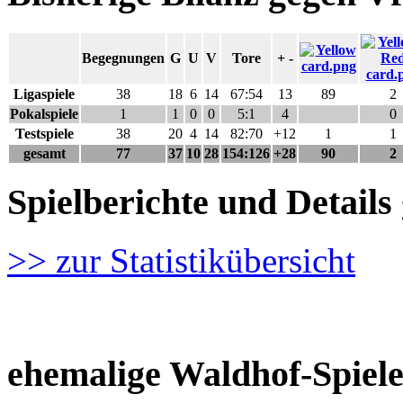
Begegnungen
G
U
V
Tore
+ -
Ligaspiele
38
18
6
14
67:54
13
89
2
Pokalspiele
1
1
0
0
5:1
4
0
Testspiele
38
20
4
14
82:70
+12
1
1
gesamt
77
37
10
28
154:126
+28
90
2
Spielberichte und Detai
>> zur Statistikübersicht
ehemalige Waldhof-Spiele