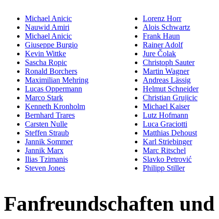
Michael Anicic
Lorenz Horr
Nauwid Amiri
Alois Schwartz
Michael Anicic
Frank Haun
Giuseppe Burgio
Rainer Adolf
Kevin Wittke
Jure Čolak
Sascha Ropic
Christoph Sauter
Ronald Borchers
Martin Wagner
Maximilian Mehring
Andreas Lässig
Lucas Oppermann
Helmut Schneider
Marco Stark
Christian Grujicic
Kenneth Kronholm
Michael Kaiser
Bernhard Trares
Lutz Hofmann
Carsten Nulle
Luca Graciotti
Steffen Straub
Matthias Dehoust
Jannik Sommer
Karl Striebinger
Jannik Marx
Marc Ritschel
Ilias Tzimanis
Slavko Petrović
Steven Jones
Philipp Stiller
Fanfreundschaften und 