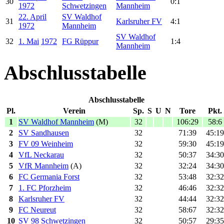
30
0:1
1972
Schwetzingen
Mannheim
22. April
SV Waldhof
31
Karlsruher FV
4:1
1972
Mannheim
SV Waldhof
32
1. Mai
1972
FG Rüppur
1:4
Mannheim
Abschlusstabelle
Abschlusstabelle
Pl.
Verein
Sp.
S
U
N
Tore
Pkt.
1
SV Waldhof Mannheim
(M)
32
106:29
58:6
2
SV Sandhausen
32
71:39
45:19
3
FV 09 Weinheim
32
59:30
45:19
4
VfL Neckarau
32
50:37
34:30
5
VfR Mannheim
(A)
32
32:24
34:30
6
FC Germania Forst
32
53:48
32:32
7
1. FC Pforzheim
32
46:46
32:32
8
Karlsruher FV
32
44:44
32:32
9
FC Neureut
32
58:67
32:32
10
SV 98 Schwetzingen
32
50:57
29:35