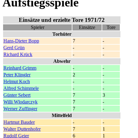
Aufstiegsspiele
Einsätze und erzielte Tore 1971/72
Spieler
Einsätze
Tore
Torhüter
Hans-Dieter Bopp
7
-
Gerd Grün
-
-
Richard Krück
-
-
Abwehr
Reinhard Grimm
-
-
Peter Klingler
2
-
Helmut Koch
-
-
Alfred Schimmele
-
-
Günter Sebert
7
3
Willi Wlodarczyk
7
-
Werner Zuffinger
7
-
Mittelfeld
Hartmut Bauder
-
-
Walter Duttenhofer
7
1
Rudolf Geier
6
1