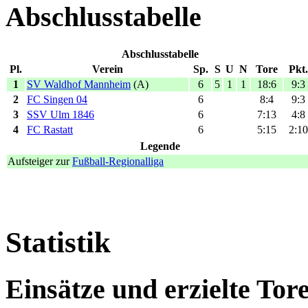
Abschlusstabelle
Abschlusstabelle
Pl.
Verein
Sp.
S
U
N
Tore
Pkt.
1
SV Waldhof Mannheim
(A)
6
5
1
1
18:6
9:3
2
FC Singen 04
6
8:4
9:3
3
SSV Ulm 1846
6
7:13
4:8
4
FC Rastatt
6
5:15
2:10
Legende
Aufsteiger zur
Fußball-Regionalliga
Statistik
Einsätze und erzielte Tor