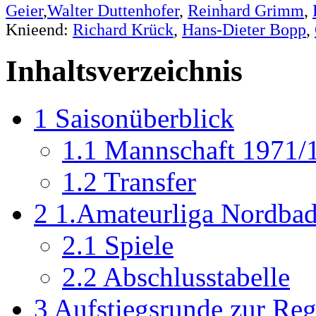
Geier
,
Walter Duttenhofer
,
Reinhard Grimm
,
Knieend:
Richard Krück
,
Hans-Dieter Bopp
,
Inhaltsverzeichnis
1
Saisonüberblick
1.1
Mannschaft 1971/
1.2
Transfer
2
1.Amateurliga Nordba
2.1
Spiele
2.2
Abschlusstabelle
3
Aufstiegsrunde zur Reg