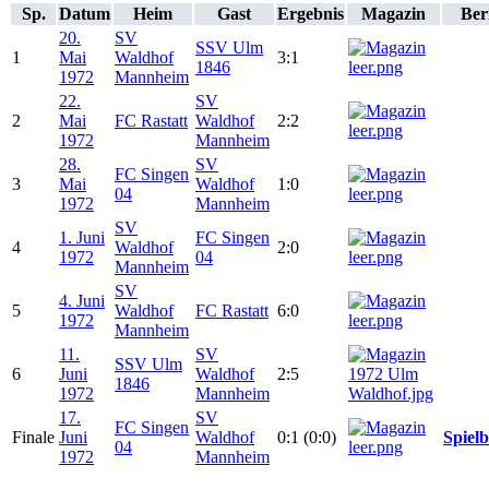
Sp.
Datum
Heim
Gast
Ergebnis
Magazin
Ber
20.
SV
SSV Ulm
1
Mai
Waldhof
3:1
1846
1972
Mannheim
22.
SV
2
Mai
FC Rastatt
Waldhof
2:2
1972
Mannheim
28.
SV
FC Singen
3
Mai
Waldhof
1:0
04
1972
Mannheim
SV
1. Juni
FC Singen
4
Waldhof
2:0
1972
04
Mannheim
SV
4. Juni
5
Waldhof
FC Rastatt
6:0
1972
Mannheim
11.
SV
SSV Ulm
6
Juni
Waldhof
2:5
1846
1972
Mannheim
17.
SV
FC Singen
Finale
Juni
Waldhof
0:1 (0:0)
Spielb
04
1972
Mannheim