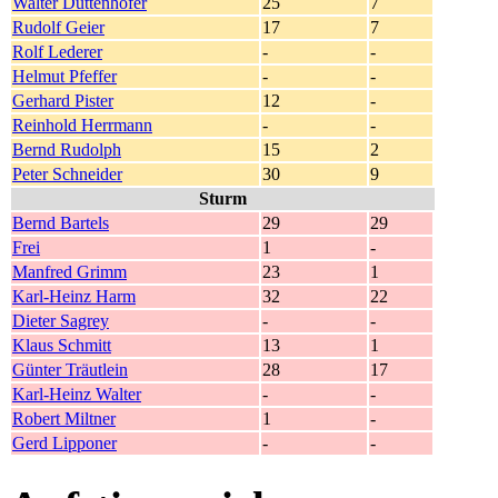
Walter Duttenhofer
25
7
Rudolf Geier
17
7
Rolf Lederer
-
-
Helmut Pfeffer
-
-
Gerhard Pister
12
-
Reinhold Herrmann
-
-
Bernd Rudolph
15
2
Peter Schneider
30
9
Sturm
Bernd Bartels
29
29
Frei
1
-
Manfred Grimm
23
1
Karl-Heinz Harm
32
22
Dieter Sagrey
-
-
Klaus Schmitt
13
1
Günter Träutlein
28
17
Karl-Heinz Walter
-
-
Robert Miltner
1
-
Gerd Lipponer
-
-