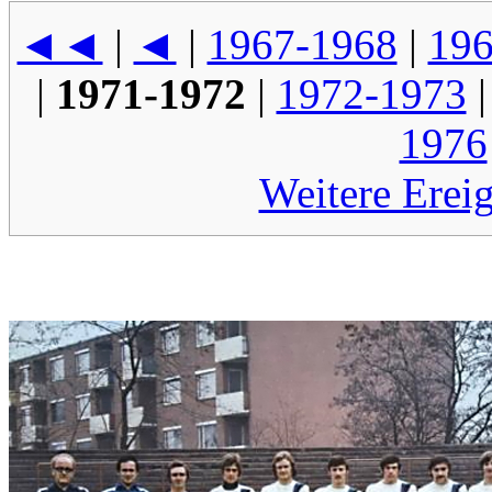
◄◄
|
◄
|
1967-1968
|
196
|
1971-1972
|
1972-1973
1976
Weitere Erei