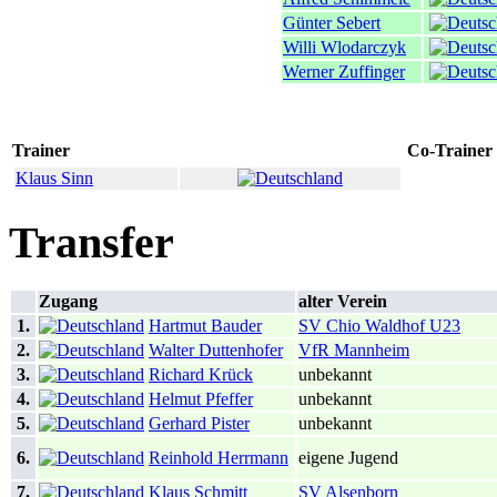
Günter Sebert
Willi Wlodarczyk
Werner Zuffinger
Trainer
Co-Trainer
Klaus Sinn
Transfer
Zugang
alter Verein
1.
Hartmut Bauder
SV Chio Waldhof U23
2.
Walter Duttenhofer
VfR Mannheim
3.
Richard Krück
unbekannt
4.
Helmut Pfeffer
unbekannt
5.
Gerhard Pister
unbekannt
6.
Reinhold Herrmann
eigene Jugend
7.
Klaus Schmitt
SV Alsenborn