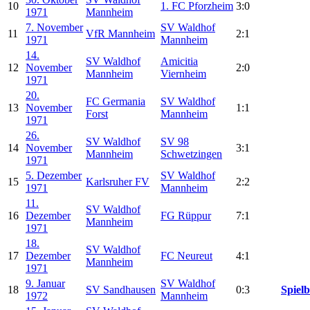
10
1. FC Pforzheim
3:0
1971
Mannheim
7. November
SV Waldhof
11
VfR Mannheim
2:1
1971
Mannheim
14.
SV Waldhof
Amicitia
12
November
2:0
Mannheim
Viernheim
1971
20.
FC Germania
SV Waldhof
13
November
1:1
Forst
Mannheim
1971
26.
SV Waldhof
SV 98
14
November
3:1
Mannheim
Schwetzingen
1971
5. Dezember
SV Waldhof
15
Karlsruher FV
2:2
1971
Mannheim
11.
SV Waldhof
16
Dezember
FG Rüppur
7:1
Mannheim
1971
18.
SV Waldhof
17
Dezember
FC Neureut
4:1
Mannheim
1971
9. Januar
SV Waldhof
18
SV Sandhausen
0:3
Spielb
1972
Mannheim