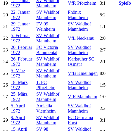
15. Januar
SV Waldhof
19
VfR Pforzheim
3:1
Spielb
1972
Mannheim
22. Januar
SV Waldhof
Phönix
20
5:2
1972
Mannheim
Mannheim
29. Januar
FV 09
SV Waldhof
21
1:1
1972
Weinheim
Mannheim
5. Februar
SV Waldhof
22
VfL Neckarau
2:0
1972
Mannheim
20. Februar
FC Victoria
SV Waldhof
23
2:7
1972
Bammental
Mannheim
26. Februar
SV Waldhof
Karlsruher SC
24
2:1
1972
Mannheim
(Amat.)
5. März
SV Waldhof
25
VfB Knielingen
8:0
1972
Mannheim
18. März
1. FC
SV Waldhof
26
1:5
1972
Pforzheim
Mannheim
25. März
SV Waldhof
27
VfR Mannheim
1:0
1972
Mannheim
5. April
Amicitia
SV Waldhof
28
2:2
1972
Viernheim
Mannheim
9. April
SV Waldhof
FC Germania
29
3:1
1972
Mannheim
Forst
15. April
SV 98
SV Waldhof