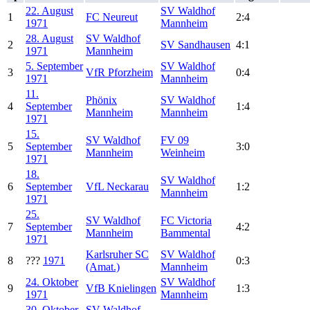
22. August
SV Waldhof
1
FC Neureut
2:4
1971
Mannheim
28. August
SV Waldhof
2
SV Sandhausen
4:1
1971
Mannheim
5. September
SV Waldhof
3
VfR Pforzheim
0:4
1971
Mannheim
11.
Phönix
SV Waldhof
4
September
1:4
Mannheim
Mannheim
1971
15.
SV Waldhof
FV 09
5
September
3:0
Mannheim
Weinheim
1971
18.
SV Waldhof
6
September
VfL Neckarau
1:2
Mannheim
1971
25.
SV Waldhof
FC Victoria
7
September
4:2
Mannheim
Bammental
1971
Karlsruher SC
SV Waldhof
8
???
1971
0:3
(Amat.)
Mannheim
24. Oktober
SV Waldhof
9
VfB Knielingen
1:3
1971
Mannheim
30. Oktober
SV Waldhof