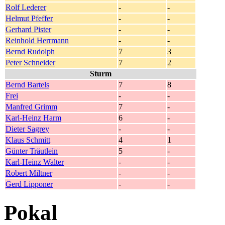
Rolf Lederer
-
-
Helmut Pfeffer
-
-
Gerhard Pister
-
-
Reinhold Herrmann
-
-
Bernd Rudolph
7
3
Peter Schneider
7
2
Sturm
Bernd Bartels
7
8
Frei
-
-
Manfred Grimm
7
-
Karl-Heinz Harm
6
-
Dieter Sagrey
-
-
Klaus Schmitt
4
1
Günter Träutlein
5
-
Karl-Heinz Walter
-
-
Robert Miltner
-
-
Gerd Lipponer
-
-
Pokal