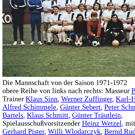
Die Mannschaft von der Saison 1971-1972
obere Reihe von links nach rechts: Masseur
P
Trainer
Klaus Sinn
,
Werner Zuffinger
,
Karl-
Alfred Schimmele
,
Günter Sebert
,
Peter Schn
Bartels
,
Klaus Schmitt
,
Günter Träutlein
,
Spielausschußvorsitzender
Heinz Wetzel
. mi
Gerhard Pister
,
Willi Wlodarczyk
,
Bernd Ru