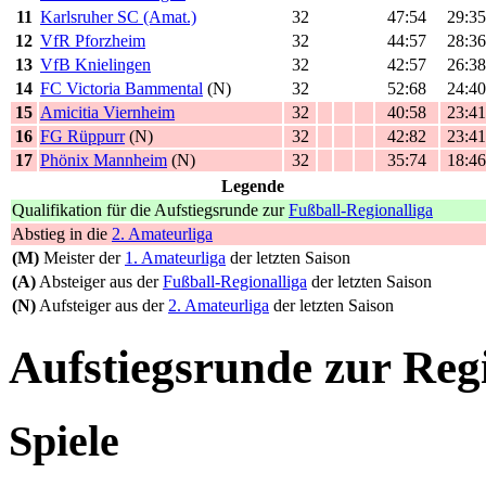
11
Karlsruher SC (Amat.)
32
47:54
29:35
12
VfR Pforzheim
32
44:57
28:36
13
VfB Knielingen
32
42:57
26:38
14
FC Victoria Bammental
(N)
32
52:68
24:40
15
Amicitia Viernheim
32
40:58
23:41
16
FG Rüppurr
(N)
32
42:82
23:41
17
Phönix Mannheim
(N)
32
35:74
18:46
Legende
Qualifikation für die Aufstiegsrunde zur
Fußball-Regionalliga
Abstieg in die
2. Amateurliga
(M)
Meister der
1. Amateurliga
der letzten Saison
(A)
Absteiger aus der
Fußball-Regionalliga
der letzten Saison
(N)
Aufsteiger aus der
2. Amateurliga
der letzten Saison
Aufstiegsrunde zur Reg
Spiele