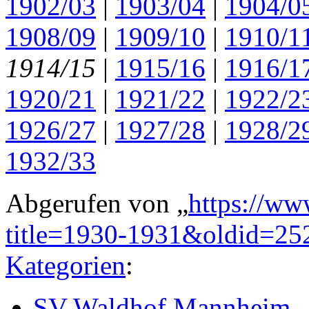
1902/03
|
1903/04
|
1904/0
1908/09
|
1909/10
|
1910/1
1914/15
|
1915/16
|
1916/1
1920/21
|
1921/22
|
1922/2
1926/27
|
1927/28
|
1928/2
1932/33
Abgerufen von „
https://ww
title=1930-1931&oldid=25
Kategorien
:
SV Waldhof Mannheim