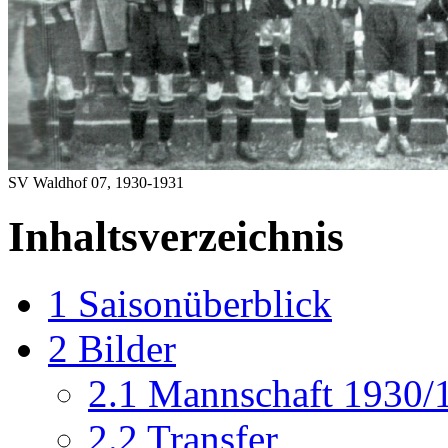
SV Waldhof 07, 1930-1931
Inhaltsverzeichnis
1
Saisonüberblick
2
Bilder
2.1
Mannschaft 1930/
2.2
Transfer