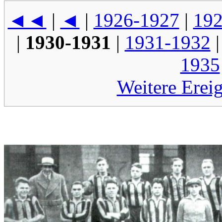
◄◄
|
◄
|
1926-1927
|
192
|
1930-1931
|
1931-1932
1935
Weitere Erei