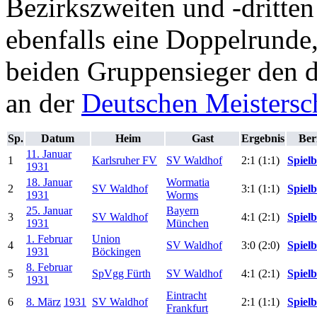
Bezirkszweiten und -dritten
ebenfalls eine Doppelrunde,
beiden Gruppensieger den d
an der
Deutschen Meistersc
Sp.
Datum
Heim
Gast
Ergebnis
Ber
11. Januar
1
Karlsruher FV
SV Waldhof
2:1 (1:1)
Spielb
1931
18. Januar
Wormatia
2
SV Waldhof
3:1 (1:1)
Spielb
1931
Worms
25. Januar
Bayern
3
SV Waldhof
4:1 (2:1)
Spielb
1931
München
1. Februar
Union
4
SV Waldhof
3:0 (2:0)
Spielb
1931
Böckingen
8. Februar
5
SpVgg Fürth
SV Waldhof
4:1 (2:1)
Spielb
1931
Eintracht
6
8. März
1931
SV Waldhof
2:1 (1:1)
Spielb
Frankfurt