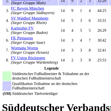
2.
14
9
2
3
32:20
(Sieger Gruppe Main)
FC Bayern München
3.
14
9
1
4
44:25
(Sieger Gruppe Südbayern)
SV Waldhof Mannheim
4.
14
5
3
6
33:31
(Sieger Gruppe Rhein)
Karlsruher FV
5.
14
4
5
5
26:29
(Sieger Gruppe Baden)
FK Pirmasens
6.
14
3
4
7
30:42
(Sieger Gruppe Saar)
Wormatia Worms
7.
14
3
3
8
32:41
(Sieger Gruppe Hessen)
FV Union Böckingen
8.
14
2
3
9
25:53
(Sieger Gruppe Württemberg)
Legende
Süddeutscher Fußballmeister & Teilnahme an der
deutschen Fußballmeisterschaft
Qualifikation Teilnahme an der deutschen
Fußballmeisterschaft
(SM)
Süddeutscher Titelverteidiger
Süddeutscher Verbands