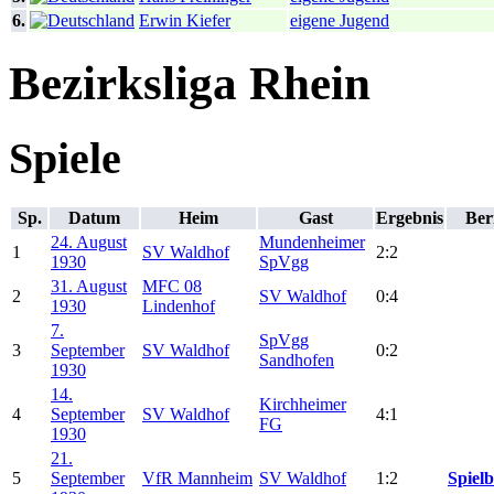
6.
Erwin Kiefer
eigene Jugend
Bezirksliga Rhein
Spiele
Sp.
Datum
Heim
Gast
Ergebnis
Ber
24. August
Mundenheimer
1
SV Waldhof
2:2
1930
SpVgg
31. August
MFC 08
2
SV Waldhof
0:4
1930
Lindenhof
7.
SpVgg
3
September
SV Waldhof
0:2
Sandhofen
1930
14.
Kirchheimer
4
September
SV Waldhof
4:1
FG
1930
21.
5
September
VfR Mannheim
SV Waldhof
1:2
Spielb