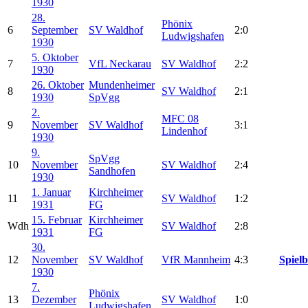
1930
28.
Phönix
6
September
SV Waldhof
2:0
Ludwigshafen
1930
5. Oktober
7
VfL Neckarau
SV Waldhof
2:2
1930
26. Oktober
Mundenheimer
8
SV Waldhof
2:1
1930
SpVgg
2.
MFC 08
9
November
SV Waldhof
3:1
Lindenhof
1930
9.
SpVgg
10
November
SV Waldhof
2:4
Sandhofen
1930
1. Januar
Kirchheimer
11
SV Waldhof
1:2
1931
FG
15. Februar
Kirchheimer
Wdh
SV Waldhof
2:8
1931
FG
30.
12
November
SV Waldhof
VfR Mannheim
4:3
Spielb
1930
7.
Phönix
13
Dezember
SV Waldhof
1:0
Ludwigshafen