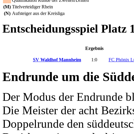
Qualifikation Runde der Zweiten/Dritten
(M)
Titelverteidiger Rhein
(N)
Aufsteiger aus der Kreisliga
Entscheidungsspiel Platz 
Ergebnis
SV Waldhof Mannheim
1:0
FC Phönix L
Endrunde um die Südde
Der Modus der Endrunde bli
Die Meister der acht Bezirks
Doppelrunde den süddeutsc