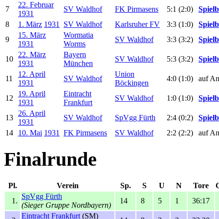
22. Februar
7
SV Waldhof
FK Pirmasens
5:1 (2:0)
Spielb
1931
8
1. März
1931
SV Waldhof
Karlsruher FV
3:3 (1:0)
Spielb
15. März
Wormatia
9
SV Waldhof
3:3 (3:2)
Spielb
1931
Worms
22. März
Bayern
10
SV Waldhof
5:3 (3:2)
Spielb
1931
München
12. April
Union
11
SV Waldhof
4:0 (1:0)
auf An
1931
Böckingen
19. April
Eintracht
12
SV Waldhof
1:0 (1:0)
Spielb
1931
Frankfurt
26. April
13
SV Waldhof
SpVgg Fürth
2:4 (0:2)
Spielb
1931
14
10. Mai
1931
FK Pirmasens
SV Waldhof
2:2 (2:2)
auf An
Finalrunde
Pl.
Verein
Sp.
S
U
N
Tore
SpVgg Fürth
1.
14
8
5
1
36:17
(Sieger Gruppe Nordbayern)
Eintracht Frankfurt
(SM)