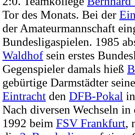
2:0. Teamkollege
Bernhard 
Tor des Monats. Bei der
Ein
der Amateurmannschaft ein
Bundesligaspielen. 1985 ab
Waldhof
sein erstes Bundesl
Gegenspieler damals hieß
B
gebürtige Darmstädter seinen
Eintracht
den
DFB-Pokal
in
Nach diversen Wechseln in d
1992 beim
FSV Frankfurt
, 