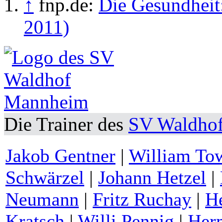
↑
fnp.de:
Die Gesundheit:
2011)
Die Trainer des
SV Waldho
Jakob Gentner
|
William To
Schwärzel
|
Johann Hetzel
|
Neumann
|
Fritz Ruchay
|
He
Kratsch
|
Willi Pennig
|
Her