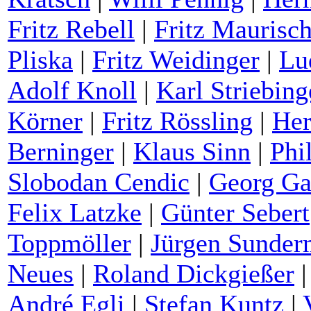
Fritz Rebell
|
Fritz Maurisch
Pliska
|
Fritz Weidinger
|
Lu
Adolf Knoll
|
Karl Striebing
Körner
|
Fritz Rössling
|
He
Berninger
|
Klaus Sinn
|
Phi
Slobodan Cendic
|
Georg Ga
Felix Latzke
|
Günter Sebert
Toppmöller
|
Jürgen Sunde
Neues
|
Roland Dickgießer
André Egli
|
Stefan Kuntz
|