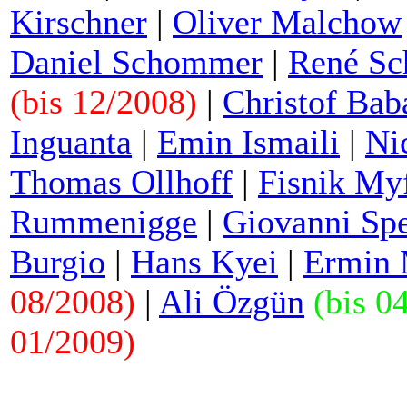
Kirschner
|
Oliver Malchow
Daniel Schommer
|
René Sc
(bis 12/2008)
|
Christof Bab
Inguanta
|
Emin Ismaili
|
Nic
Thomas Ollhoff
|
Fisnik Myf
Rummenigge
|
Giovanni Sp
Burgio
|
Hans Kyei
|
Ermin 
08/2008)
|
Ali Özgün
(bis 0
01/2009)