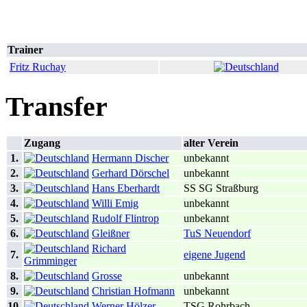
Trainer
Fritz Ruchay
Transfer
Zugang
alter Verein
1.
Hermann Discher
unbekannt
2.
Gerhard Dörschel
unbekannt
3.
Hans Eberhardt
SS SG Straßburg
4.
Willi Emig
unbekannt
5.
Rudolf Flintrop
unbekannt
6.
Gleißner
TuS Neuendorf
Richard
7.
eigene Jugend
Grimminger
8.
Grosse
unbekannt
9.
Christian Hofmann
unbekannt
10.
Werner Hölzer
TSG Rohrbach