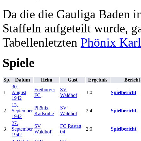
Da die die Gauliga Baden i
Staffeln aufgeteilt wurde, 
Tabellenletzten
Phönix Karl
Spiele
Sp.
Datum
Heim
Gast
Ergebnis
Bericht
30.
Freiburger
SV
1
August
1:0
Spielbericht
FC
Waldhof
1942
13.
Phönix
SV
2
September
2:4
Spielbericht
Karlsruhe
Waldhof
1942
27.
SV
FC Rastatt
3
September
2:0
Spielbericht
Waldhof
04
1942