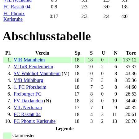
FC Rastatt 04
0:8
2:3
3:0
1:8
FC Phönix
0:17
2:3
2:4
4:0
Karlsruhe
Abschlusstabelle
Pl.
Verein
Sp.
S
U
N
Tore
1.
VfR Mannheim
18
18
0
0
137:12
2.
VfTuR Feudenheim
18
10
2
6
35:37
3.
SV Waldhof Mannheim
(M)
18
10
0
8
43:36
4.
VfB Mühlburg
18
7
3
8
35:36
5.
1. FC Pforzheim
18
7
3
8
44:60
6.
Freiburger FC
17
8
0
9
26:53
7.
FV Daxlanden
(N)
18
8
0
10
34:40
8.
VfL Neckarau
17
7
1
9
40:35
9.
FC Rastatt 04
18
4
3
11
20:61
10.
FC Phönix Karlsruhe
18
3
2
13
26:70
Legende
Gaumeister