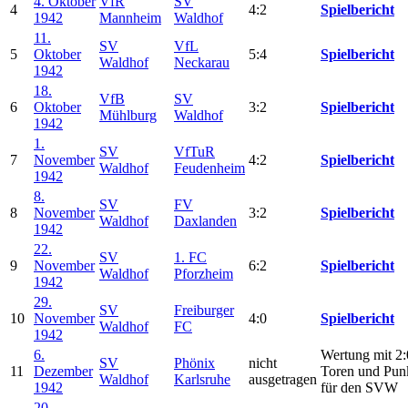
4. Oktober
VfR
SV
4
4:2
Spielbericht
1942
Mannheim
Waldhof
11.
SV
VfL
5
Oktober
5:4
Spielbericht
Waldhof
Neckarau
1942
18.
VfB
SV
6
Oktober
3:2
Spielbericht
Mühlburg
Waldhof
1942
1.
SV
VfTuR
7
November
4:2
Spielbericht
Waldhof
Feudenheim
1942
8.
SV
FV
8
November
3:2
Spielbericht
Waldhof
Daxlanden
1942
22.
SV
1. FC
9
November
6:2
Spielbericht
Waldhof
Pforzheim
1942
29.
SV
Freiburger
10
November
4:0
Spielbericht
Waldhof
FC
1942
6.
Wertung mit 2:
SV
Phönix
nicht
11
Dezember
Toren und Pun
Waldhof
Karlsruhe
ausgetragen
1942
für den SVW
20.