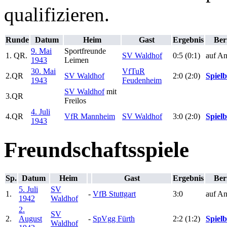
qualifizieren.
Runde
Datum
Heim
Gast
Ergebnis
Ber
9. Mai
Sportfreunde
1. QR.
SV Waldhof
0:5 (0:1)
auf An
1943
Leimen
30. Mai
VfTuR
2.QR
SV Waldhof
2:0 (2:0)
Spielb
1943
Feudenheim
SV Waldhof
mit
3.QR
Freilos
4. Juli
4.QR
VfR Mannheim
SV Waldhof
3:0 (2:0)
Spielb
1943
Freundschaftsspiele
Sp.
Datum
Heim
Gast
Ergebnis
Ber
5. Juli
SV
1.
-
VfB Stuttgart
3:0
auf An
1942
Waldhof
2.
SV
2.
August
-
SpVgg Fürth
2:2 (1:2)
Spielb
Waldhof