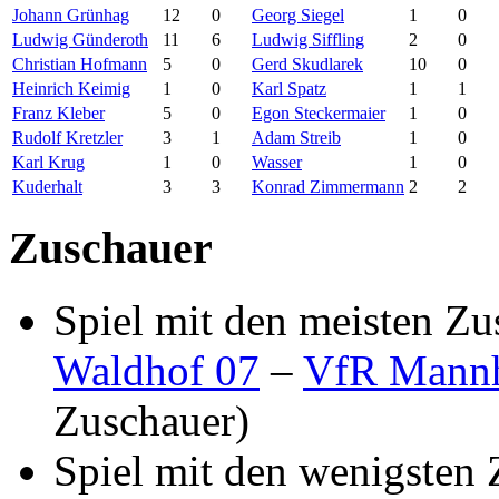
Johann Grünhag
12
0
Georg Siegel
1
0
Ludwig Günderoth
11
6
Ludwig Siffling
2
0
Christian Hofmann
5
0
Gerd Skudlarek
10
0
Heinrich Keimig
1
0
Karl Spatz
1
1
Franz Kleber
5
0
Egon Steckermaier
1
0
Rudolf Kretzler
3
1
Adam Streib
1
0
Karl Krug
1
0
Wasser
1
0
Kuderhalt
3
3
Konrad Zimmermann
2
2
Zuschauer
Spiel mit den meisten Z
Waldhof 07
–
VfR Mann
Zuschauer)
Spiel mit den wenigsten