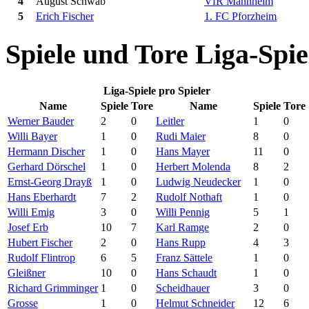
4
August Schwab
VfR Mannheim
5
Erich Fischer
1. FC Pforzheim
Spiele und Tore Liga-Spie
Liga-Spiele pro Spieler
Name
Spiele
Tore
Name
Spiele
Tore
Werner Bauder
2
0
Leitler
1
0
Willi Bayer
1
0
Rudi Maier
8
0
Hermann Discher
1
0
Hans Mayer
11
0
Gerhard Dörschel
1
0
Herbert Molenda
8
2
Ernst-Georg Drayß
1
0
Ludwig Neudecker
1
0
Hans Eberhardt
7
2
Rudolf Nothaft
1
0
Willi Emig
3
0
Willi Pennig
5
1
Josef Erb
10
7
Karl Ramge
2
0
Hubert Fischer
2
0
Hans Rupp
4
3
Rudolf Flintrop
6
5
Franz Sättele
1
0
Gleißner
10
0
Hans Schaudt
1
0
Richard Grimminger
1
0
Scheidhauer
3
0
Grosse
1
0
Helmut Schneider
12
6