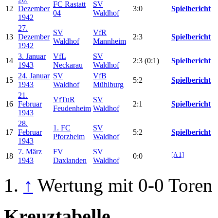
FC Rastatt
SV
12
Dezember
3:0
Spielbericht
04
Waldhof
1942
27.
SV
VfR
13
Dezember
2:3
Spielbericht
Waldhof
Mannheim
1942
3. Januar
VfL
SV
14
2:3 (0:1)
Spielbericht
1943
Neckarau
Waldhof
24. Januar
SV
VfB
15
5:2
Spielbericht
1943
Waldhof
Mühlburg
21.
VfTuR
SV
16
Februar
2:1
Spielbericht
Feudenheim
Waldhof
1943
28.
1. FC
SV
17
Februar
5:2
Spielbericht
Pforzheim
Waldhof
1943
7. März
FV
SV
[A 1]
18
0:0
1943
Daxlanden
Waldhof
↑
Wertung mit 0-0 Toren
Kreuztabelle