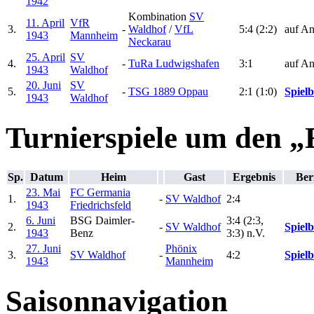
1942
Kombination
SV
11. April
VfR
3.
-
Waldhof
/
VfL
5:4 (2:2)
auf An
1943
Mannheim
Neckarau
25. April
SV
4.
-
TuRa Ludwigshafen
3:1
auf An
1943
Waldhof
20. Juni
SV
5.
-
TSG 1889 Oppau
2:1 (1:0)
Spielb
1943
Waldhof
Turnierspiele um den „
Sp.
Datum
Heim
Gast
Ergebnis
Ber
23. Mai
FC Germania
1.
-
SV Waldhof
2:4
1943
Friedrichsfeld
6. Juni
BSG Daimler-
3:4 (2:3,
2.
-
SV Waldhof
Spielb
1943
Benz
3:3) n.V.
27. Juni
Phönix
3.
SV Waldhof
-
4:2
Spielb
1943
Mannheim
Saisonnavigation