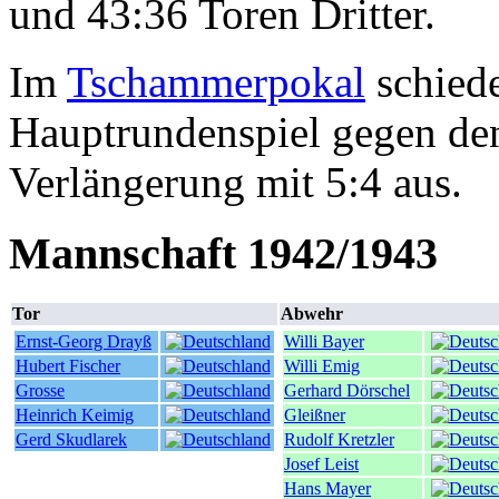
und 43:36 Toren Dritter.
Im
Tschammerpokal
schiede
Hauptrundenspiel gegen d
Verlängerung mit 5:4 aus.
Mannschaft 1942/1943
Tor
Abwehr
Ernst-Georg Drayß
Willi Bayer
Hubert Fischer
Willi Emig
Grosse
Gerhard Dörschel
Heinrich Keimig
Gleißner
Gerd Skudlarek
Rudolf Kretzler
Josef Leist
Hans Mayer