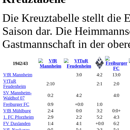
Die Kreuztabelle stellt die E
Saison dar. Die Heimmannsch
Gastmannschaft in der obere
1942/43
VfR Mannheim
3:0
4:2
13:0
VfTuR
2:10
2:1
2:0
Feudenheim
SV Mannheim-
0:2
4:2
4:0
Waldhof 07
Freiburger FC
0:9
+0:0
1:0
VfB Mühlburg
2:4
0:0
3:2
0:0+
1. FC Pforzheim
2:9
2:2
5:2
4:3
FV Daxlanden
1:4
4:1
+0:0
6:2
VfL Neckarau
0:5
5:1
2:3
5:1