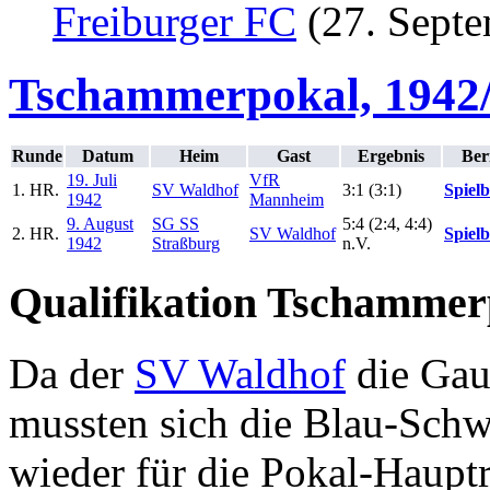
Freiburger FC
(27. Septe
Tschammerpokal, 1942
Runde
Datum
Heim
Gast
Ergebnis
Ber
19. Juli
VfR
1. HR.
SV Waldhof
3:1 (3:1)
Spielb
1942
Mannheim
9. August
SG SS
5:4 (2:4, 4:4)
2. HR.
SV Waldhof
Spielb
1942
Straßburg
n.V.
Qualifikation Tschammer
Da der
SV Waldhof
die Gaul
mussten sich die Blau-Sch
wieder für die Pokal-Haupt