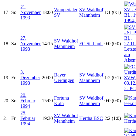
21.
Wuppertaler
SV Waldhof
17
So
November
18:00
1:1 (0:1)
SV
Mannheim
1993
27.
SV Waldhof
18
Sa
November
14:15
FC St. Pauli
0:0 (0:0)
Mannheim
1993
3.
Bayer
SV Waldhof
19
Fr
Dezember
20:00
1:2 (0:1)
Uerdingen
Mannheim
1993
20.
Fortuna
SV Waldhof
20
So
Februar
15:00
0:0 (0:0)
Köln
Mannheim
1994
25.
SV Waldhof
21
Fr
Februar
19:30
Hertha BSC
2:2 (1:0)
Mannheim
1994