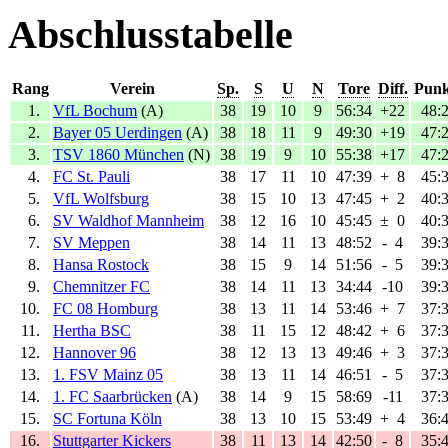
Abschlusstabelle
Rang
Verein
Sp.
S
U
N
Tore
Diff.
Punk
1.
VfL Bochum
(A)
38
19
10
9
56:34
+22
48:
2.
Bayer 05 Uerdingen
(A)
38
18
11
9
49:30
+19
47:
3.
TSV 1860 München
(N)
38
19
9
10
55:38
+17
47:
4.
FC St. Pauli
38
17
11
10
47:39
+
8
45:
5.
VfL Wolfsburg
38
15
10
13
47:45
+
2
40:
6.
SV Waldhof Mannheim
38
12
16
10
45:45
±
0
40:
7.
SV Meppen
38
14
11
13
48:52
-
4
39:
8.
Hansa Rostock
38
15
9
14
51:56
-
5
39:
9.
Chemnitzer FC
38
14
11
13
34:44
-10
39:
10.
FC 08 Homburg
38
13
11
14
53:46
+
7
37:
11.
Hertha BSC
38
11
15
12
48:42
+
6
37:
12.
Hannover 96
38
12
13
13
49:46
+
3
37:
13.
1. FSV Mainz 05
38
13
11
14
46:51
-
5
37:
14.
1. FC Saarbrücken
(A)
38
14
9
15
58:69
-11
37:
15.
SC Fortuna Köln
38
13
10
15
53:49
+
4
36:
16.
Stuttgarter Kickers
38
11
13
14
42:50
-
8
35: