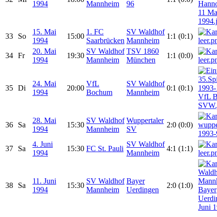
1994
Mannheim
96
15. Mai
1. FC
SV Waldhof
33
So
15:00
1:1 (0:1)
1994
Saarbrücken
Mannheim
20. Mai
SV Waldhof
TSV 1860
34
Fr
19:30
1:1 (0:0)
1994
Mannheim
München
24. Mai
VfL
SV Waldhof
35
Di
20:00
0:1 (0:1)
1994
Bochum
Mannheim
28. Mai
SV Waldhof
Wuppertaler
36
Sa
15:30
2:0 (0:0)
1994
Mannheim
SV
4. Juni
SV Waldhof
37
Sa
15:30
FC St. Pauli
4:1 (1:1)
1994
Mannheim
11. Juni
SV Waldhof
Bayer
38
Sa
15:30
2:0 (1:0)
1994
Mannheim
Uerdingen