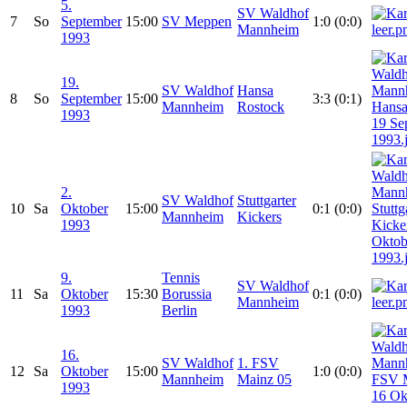
5.
SV Waldhof
7
So
September
15:00
SV Meppen
1:0 (0:0)
Mannheim
1993
19.
SV Waldhof
Hansa
8
So
September
15:00
3:3 (0:1)
Mannheim
Rostock
1993
2.
SV Waldhof
Stuttgarter
10
Sa
Oktober
15:00
0:1 (0:0)
Mannheim
Kickers
1993
9.
Tennis
SV Waldhof
11
Sa
Oktober
15:30
Borussia
0:1 (0:0)
Mannheim
1993
Berlin
16.
SV Waldhof
1. FSV
12
Sa
Oktober
15:00
1:0 (0:0)
Mannheim
Mainz 05
1993