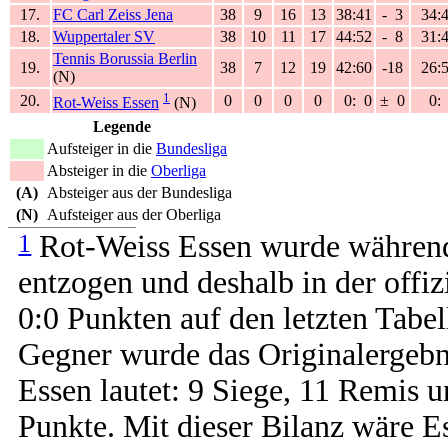
17.
FC Carl Zeiss Jena
38
9
16
13
38:41
-
3
34:
18.
Wuppertaler SV
38
10
11
17
44:52
-
8
31:
Tennis Borussia Berlin
19.
38
7
12
19
42:60
-18
26:
(N)
1
20.
0
0
0
0
0:
0
±
0
0:
Rot-Weiss Essen
(N)
Legende
Aufsteiger in die
Bundesliga
Absteiger in die
Oberliga
(A)
Absteiger aus der Bundesliga
(N)
Aufsteiger aus der Oberliga
1
Rot-Weiss Essen wurde während 
entzogen und deshalb in der offi
0:0 Punkten auf den letzten Tabel
Gegner wurde das Originalergebni
Essen lautet: 9 Siege, 11 Remis 
Punkte. Mit dieser Bilanz wäre E