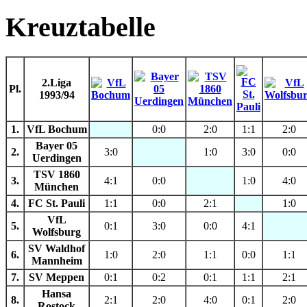
Kreuztabelle
2.Liga
Pl.
1993/94
1.
VfL Bochum
0:0
2:0
1:1
2:0
Bayer 05
2.
3:0
1:0
3:0
0:0
Uerdingen
TSV 1860
3.
4:1
0:0
1:0
4:0
München
4.
FC St. Pauli
1:1
0:0
2:1
1:0
VfL
5.
0:1
3:0
0:0
4:1
Wolfsburg
SV Waldhof
6.
1:0
2:0
1:1
0:0
1:1
Mannheim
7.
SV Meppen
0:1
0:2
0:1
1:1
2:1
Hansa
8.
2:1
2:0
4:0
0:1
2:0
Rostock