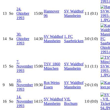
24.
Hannover
SV Waldhof
13
So
Oktober
15:00
1:1 (0:1)
96
Mannheim
1993
30.
SV Waldhof
1. FC
14
Sa
Oktober
14:30
3:0 (1:0)
Mannheim
Saarbrücken
1993
7.
TSV 1860
SV Waldhof
15
So
November
15:00
3:1 (1:1)
München
Mannheim
1993
10.
Rot-Weiss
SV Waldhof
9
Mi
November
19:30
2:0 (1:0)
Essen
Mannheim
1993
14.
SV Waldhof
VfL
16
So
November
14:15
1:0 (0:0)
Mannheim
Bochum
1993