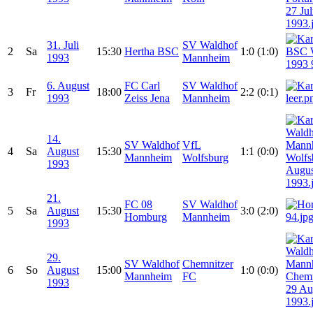
31. Juli
SV Waldhof
2
Sa
15:30
Hertha BSC
1:0 (1:0)
1993
Mannheim
6. August
FC Carl
SV Waldhof
3
Fr
18:00
2:2 (0:1)
1993
Zeiss Jena
Mannheim
14.
SV Waldhof
VfL
4
Sa
August
15:30
1:1 (0:0)
Mannheim
Wolfsburg
1993
21.
FC 08
SV Waldhof
5
Sa
August
15:30
3:0 (2:0)
Homburg
Mannheim
1993
29.
SV Waldhof
Chemnitzer
6
So
August
15:00
1:0 (0:0)
Mannheim
FC
1993