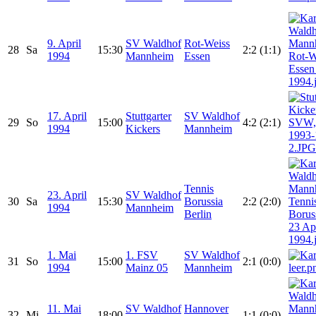
9. April
SV Waldhof
Rot-Weiss
28
Sa
15:30
2:2 (1:1)
1994
Mannheim
Essen
17. April
Stuttgarter
SV Waldhof
29
So
15:00
4:2 (2:1)
1994
Kickers
Mannheim
Tennis
23. April
SV Waldhof
30
Sa
15:30
Borussia
2:2 (2:0)
1994
Mannheim
Berlin
1. Mai
1. FSV
SV Waldhof
31
So
15:00
2:1 (0:0)
1994
Mainz 05
Mannheim
11. Mai
SV Waldhof
Hannover
32
Mi
18:00
1:1 (0:0)