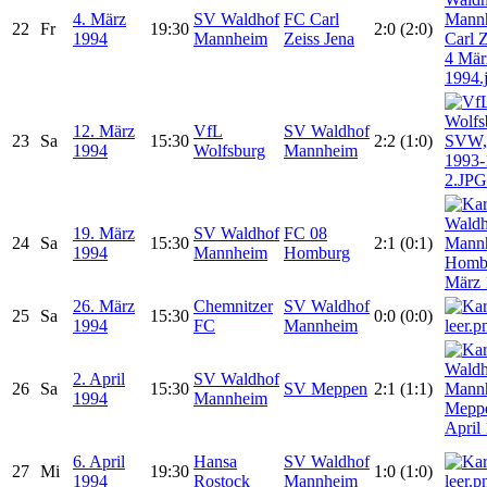
4. März
SV Waldhof
FC Carl
22
Fr
19:30
2:0 (2:0)
1994
Mannheim
Zeiss Jena
12. März
VfL
SV Waldhof
23
Sa
15:30
2:2 (1:0)
1994
Wolfsburg
Mannheim
19. März
SV Waldhof
FC 08
24
Sa
15:30
2:1 (0:1)
1994
Mannheim
Homburg
26. März
Chemnitzer
SV Waldhof
25
Sa
15:30
0:0 (0:0)
1994
FC
Mannheim
2. April
SV Waldhof
26
Sa
15:30
SV Meppen
2:1 (1:1)
1994
Mannheim
6. April
Hansa
SV Waldhof
27
Mi
19:30
1:0 (1:0)
1994
Rostock
Mannheim