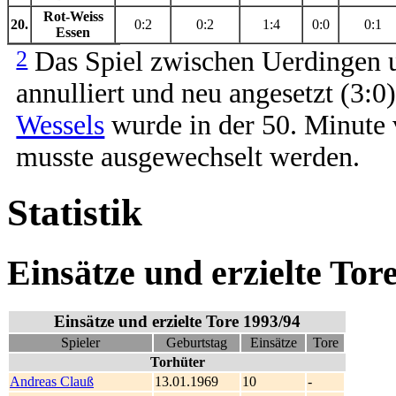
Rot-Weiss
20.
0:2
0:2
1:4
0:0
0:1
Essen
2
Das Spiel zwischen Uerdingen
annulliert und neu angesetzt (3:
Wessels
wurde in der 50. Minute
musste ausgewechselt werden.
Statistik
Einsätze und erzielte Tor
Einsätze und erzielte Tore 1993/94
Spieler
Geburtstag
Einsätze
Tore
Torhüter
Andreas Clauß
13.01.1969
10
-