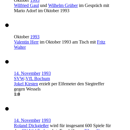
Oktober
1993
Wilfried Gaul
und
Wilhelm Grüber
im Gespräch mit
Mario Adorf im Oktober 1993
Oktober
1993
Valentin Herr
im Oktober 1993 am Tisch mit
Fritz
Walter
14. November
1993
SVW
-
VfL Bochum
Jokel Kirsten
erzielt per Elfemeter den Siegtreffer
gegen Wessels
1:0
14. November
1993
Roland Dickgießer
wird für insgesamt 600 Spiele für