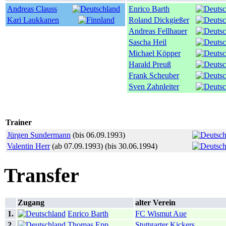
Andreas Clauss
Enrico Barth
Kari Laukkanen
Roland Dickgießer
Andreas Fellhauer
Sascha Heil
Michael Köpper
Harald Preuß
Frank Scheuber
Sven Zahnleiter
Trainer
Jürgen Sundermann
(bis 06.09.1993)
Valentin Herr
(ab 07.09.1993) (bis 30.06.1994)
Transfer
Zugang
alter Verein
1.
Enrico Barth
FC Wismut Aue
2.
Thomas Epp
Stuttgarter Kickers