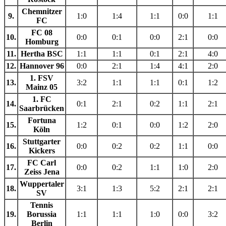
Chemnitzer
9.
1:0
1:4
1:1
0:0
1:1
FC
FC 08
10.
0:0
0:1
0:0
2:1
0:0
Homburg
11.
Hertha BSC
1:1
1:1
0:1
2:1
4:0
12.
Hannover 96
0:0
2:1
1:4
4:1
2:0
1. FSV
13.
3:2
1:1
1:1
0:1
1:2
Mainz 05
1. FC
14.
0:1
2:1
0:2
1:1
2:1
Saarbrücken
Fortuna
15.
1:2
0:1
0:0
1:2
2:0
Köln
Stuttgarter
16.
0:0
0:2
0:2
1:1
0:0
Kickers
FC Carl
17.
0:0
0:2
1:1
1:0
2:0
Zeiss Jena
Wuppertaler
18.
3:1
1:3
5:2
2:1
2:1
SV
Tennis
19.
Borussia
1:1
1:1
1:0
0:0
3:2
Berlin