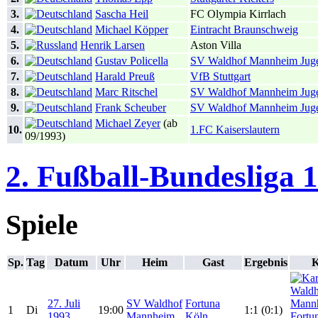
3.
Sascha Heil
FC Olympia Kirrlach
4.
Michael Köpper
Eintracht Braunschweig
5.
Henrik Larsen
Aston Villa
6.
Gustav Policella
SV Waldhof Mannheim Jug
7.
Harald Preuß
VfB Stuttgart
8.
Marc Ritschel
SV Waldhof Mannheim Jug
9.
Frank Scheuber
SV Waldhof Mannheim Jug
Michael Zeyer
(ab
10.
1.FC Kaiserslautern
09/1993)
2. Fußball-Bundesliga 
Spiele
Sp.
Tag
Datum
Uhr
Heim
Gast
Ergebnis
K
27. Juli
SV Waldhof
Fortuna
1
Di
19:00
1:1 (0:1)
1993
Mannheim
Köln