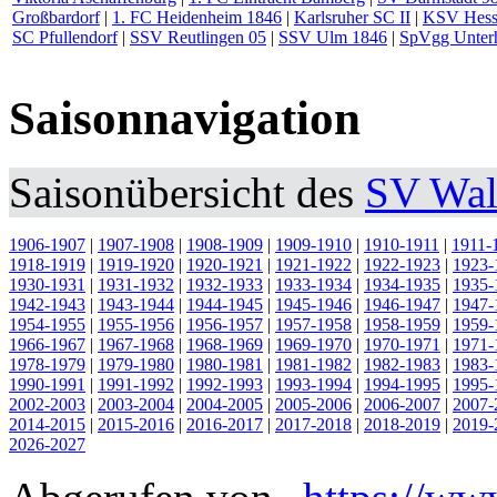
Großbardorf
|
1. FC Heidenheim 1846
|
Karlsruher SC II
|
KSV Hess
SC Pfullendorf
|
SSV Reutlingen 05
|
SSV Ulm 1846
|
SpVgg Unterh
Saisonnavigation
Saisonübersicht des
SV Wal
1906-1907
|
1907-1908
|
1908-1909
|
1909-1910
|
1910-1911
|
1911-
1918-1919
|
1919-1920
|
1920-1921
|
1921-1922
|
1922-1923
|
1923-
1930-1931
|
1931-1932
|
1932-1933
|
1933-1934
|
1934-1935
|
1935-
1942-1943
|
1943-1944
|
1944-1945
|
1945-1946
|
1946-1947
|
1947-
1954-1955
|
1955-1956
|
1956-1957
|
1957-1958
|
1958-1959
|
1959-
1966-1967
|
1967-1968
|
1968-1969
|
1969-1970
|
1970-1971
|
1971-
1978-1979
|
1979-1980
|
1980-1981
|
1981-1982
|
1982-1983
|
1983-
1990-1991
|
1991-1992
|
1992-1993
|
1993-1994
|
1994-1995
|
1995-
2002-2003
|
2003-2004
|
2004-2005
|
2005-2006
|
2006-2007
|
2007-
2014-2015
|
2015-2016
|
2016-2017
|
2017-2018
|
2018-2019
|
2019-
2026-2027