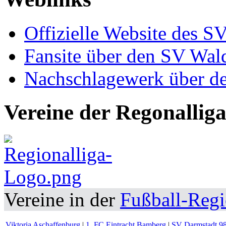
Offizielle Website des 
Fansite über den SV Wa
Nachschlagewerk über 
Vereine der Regonallig
Vereine in der
Fußball-Regi
Viktoria Aschaffenburg
|
1. FC Eintracht Bamberg
|
SV Darmstadt 9