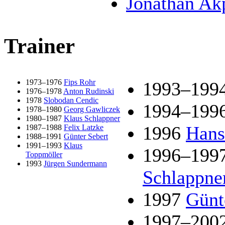
Jonathan Ak
Trainer
1973–1976
Fips Rohr
1993–199
1976–1978
Anton Rudinski
1978
Slobodan Cendic
1994–199
1978–1980
Georg Gawliczek
1980–1987
Klaus Schlappner
1996
Hans
1987–1988
Felix Latzke
1988–1991
Günter Sebert
1991–1993
Klaus
1996–199
Toppmöller
1993
Jürgen Sundermann
Schlappne
1997
Günt
1997–200