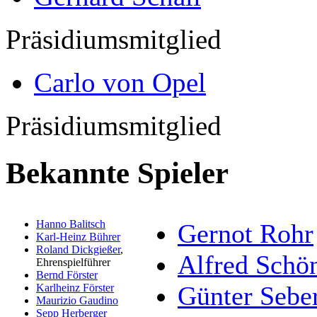
Präsidiumsmitglied
Carlo von Opel
Präsidiumsmitglied
Bekannte Spieler
Hanno Balitsch
Gernot Rohr
Karl-Heinz Bührer
Roland Dickgießer
,
Alfred Schö
Ehrenspielführer
Bernd Förster
Günter Sebe
Karlheinz Förster
Maurizio Gaudino
Sepp Herberger