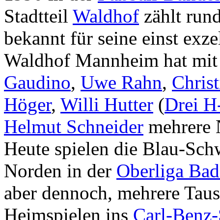
Stadtteil
Waldhof
zählt run
bekannt für seine einst exz
Waldhof Mannheim hat mi
Gaudino
,
Uwe Rahn
,
Chris
Höger
,
Willi Hutter
(
Drei H
Helmut Schneider
mehrere N
Heute spielen die Blau-Sc
Norden in der
Oberliga Ba
aber dennoch, mehrere Taus
Heimspielen ins
Carl-Benz-