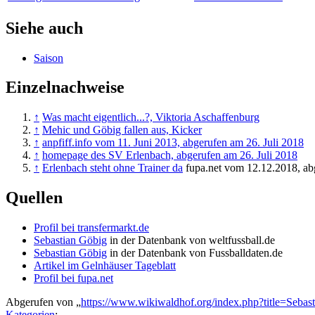
Siehe auch
Saison
Einzelnachweise
↑
Was macht eigentlich...?, Viktoria Aschaffenburg
↑
Mehic und Göbig fallen aus, Kicker
↑
anpfiff.info vom 11. Juni 2013, abgerufen am 26. Juli 2018
↑
homepage des SV Erlenbach, abgerufen am 26. Juli 2018
↑
Erlenbach steht ohne Trainer da
fupa.net vom 12.12.2018, abg
Quellen
Profil bei transfermarkt.de
Sebastian Göbig
in der Datenbank von weltfussball.de
Sebastian Göbig
in der Datenbank von Fussballdaten.de
Artikel im Gelnhäuser Tageblatt
Profil bei fupa.net
Abgerufen von „
https://www.wikiwaldhof.org/index.php?title=Seb
Kategorien
: