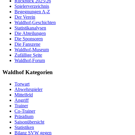
Rückblick 2025/26
Spielerverzeichnis
Begegnungen A-Z
Der Verein
Waldhof-Geschichten
Statistikanalysen
Die Abteilungen
Die Sponsoren
Die Fanszene
Waldhof-Museum
Zufällige Seite
Waldhof-Forum
Waldhof Kategorien
Torwart
Abwehrspieler
Mittelfeld
Angriff
Trainer
Co-Trainer
Präsidium
Saisonübersicht
Statistiken
Bilanz SVW gegen