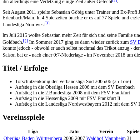
ihn allerdings eine Verletzung einige Zeit außer Gefecht
.
Seit August 2011 spielte Sebastian Göbig unter Trainer und Ex-Profi
Erlenbach/Main. In 4 Spielzeiten brachte er es auf 77 Spiele und erzi
[3]
Landesliga Nordwest
Im Juli 2015 wollte Sebastian mehr Zeit für sich und seine Familie 
[4]
Goldbach.
Im Sommer 2017 ging es dann wieder zurück zum
SV E
konnte jedoch - obwohl er auch selbst nochmal das Trikot anzug - den
Saison bat er - nach einer 0:7-Niederlage - im November 2018 um die
Titel / Erfolge
Torschützenkönig der Verbandsliga Süd 2005/06 (25 Tore)
Aufstieg in die Oberliga Hessen 2006 mit dem SV Bernbach
Aufstieg in die 2.Bundesliga 2008 mit dem FSV Frankfurt
Aufstieg in die Hessenliga 2009 mit FSV Frankfurt II
Aufstieg in die Landesliga Nordwestbayern 2012 mit dem SV 
Vereinsspiele
Liga
Jahr
Verein
Spiele
Oberliga Baden-Württemberg
2006-2007
Waldhof Mannheim
31