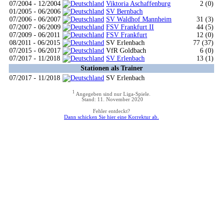
07/2004 - 12/2004
Viktoria Aschaffenburg
2 (0)
01/2005 - 06/2006
SV Bernbach
07/2006 - 06/2007
SV Waldhof Mannheim
31 (3)
07/2007 - 06/2009
FSV Frankfurt II
44 (5)
07/2009 - 06/2011
FSV Frankfurt
12 (0)
08/2011 - 06/2015
SV Erlenbach
77 (37)
07/2015 - 06/2017
VfR Goldbach
6 (0)
07/2017 - 11/2018
SV Erlenbach
13 (1)
Stationen als Trainer
07/2017 - 11/2018
SV Erlenbach
1
Angegeben sind nur Liga-Spiele.
Stand: 11. November 2020
Fehler entdeckt?
Dann schicken Sie hier eine Korrektur ab.