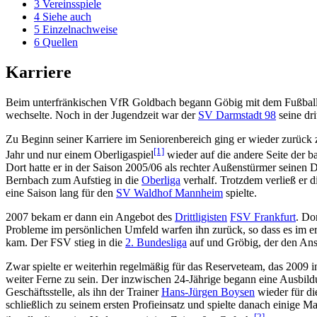
3
Vereinsspiele
4
Siehe auch
5
Einzelnachweise
6
Quellen
Karriere
Beim unterfränkischen VfR Goldbach begann Göbig mit dem Fußballs
wechselte. Noch in der Jugendzeit war der
SV Darmstadt 98
seine dri
Zu Beginn seiner Karriere im Seniorenbereich ging er wieder zurück 
[1]
Jahr und nur einem Oberligaspiel
wieder auf die andere Seite der 
Dort hatte er in der Saison 2005/06 als rechter Außenstürmer seinen
Bernbach zum Aufstieg in die
Oberliga
verhalf. Trotzdem verließ er 
eine Saison lang für den
SV Waldhof Mannheim
spielte.
2007 bekam er dann ein Angebot des
Drittligisten
FSV Frankfurt
. Do
Probleme im persönlichen Umfeld warfen ihn zurück, so dass es im er
kam. Der FSV stieg in die
2. Bundesliga
auf und Gröbig, der den Ansc
Zwar spielte er weiterhin regelmäßig für das Reserveteam, das 2009 i
weiter Ferne zu sein. Der inzwischen 24-Jährige begann eine Ausbil
Geschäftsstelle, als ihn der Trainer
Hans-Jürgen Boysen
wieder für di
schließlich zu seinem ersten Profieinsatz und spielte danach einige M
[2]