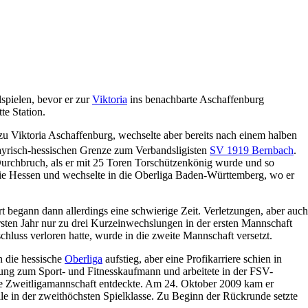
pielen, bevor er zur
Viktoria
ins benachbarte Aschaffenburg
tte Station.
zu Viktoria Aschaffenburg, wechselte aber bereits nach einem halben
bayrisch-hessischen Grenze zum Verbandsligisten
SV 1919 Bernbach
.
 Durchbruch, als er mit 25 Toren Torschützenkönig wurde und so
die Hessen und wechselte in die Oberliga Baden-Württemberg, wo er
rt begann dann allerdings eine schwierige Zeit. Verletzungen, aber auch
sten Jahr nur zu drei Kurzeinwechslungen in der ersten Mannschaft
hluss verloren hatte, wurde in die zweite Mannschaft versetzt.
n die hessische
Oberliga
aufstieg, aber eine Profikarriere schien in
dung zum Sport- und Fitnesskaufmann und arbeitete in der FSV-
e Zweitligamannschaft entdeckte. Am 24. Oktober 2009 kam er
ale in der zweithöchsten Spielklasse. Zu Beginn der Rückrunde setzte