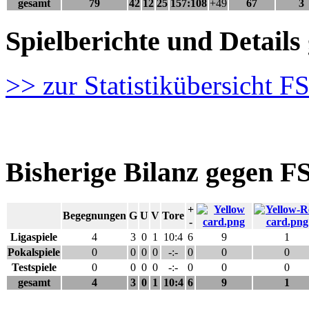
gesamt
79
42
12
25
157:108
+49
67
3
Spielberichte und Detai
>> zur Statistikübersicht F
Bisherige Bilanz gegen F
+
Begegnungen
G
U
V
Tore
-
Ligaspiele
4
3
0
1
10:4
6
9
1
Pokalspiele
0
0
0
0
-:-
0
0
0
Testspiele
0
0
0
0
-:-
0
0
0
gesamt
4
3
0
1
10:4
6
9
1