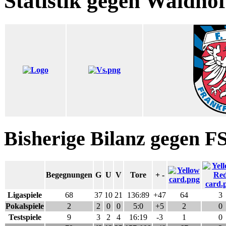
Statistik gegen Waldhof
Bisherige Bilanz gegen F
Begegnungen
G
U
V
Tore
+ -
Ligaspiele
68
37
10
21
136:89
+47
64
3
Pokalspiele
2
2
0
0
5:0
+5
2
0
Testspiele
9
3
2
4
16:19
-3
1
0