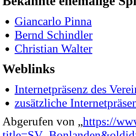
Bekannte ehemalige Spi
Giancarlo Pinna
Bernd Schindler
Christian Walter
Weblinks
Internetpräsenz des Verei
zusätzliche Internetpräse
Abgerufen von „
https://ww
title=SV_Bonlanden&oldi