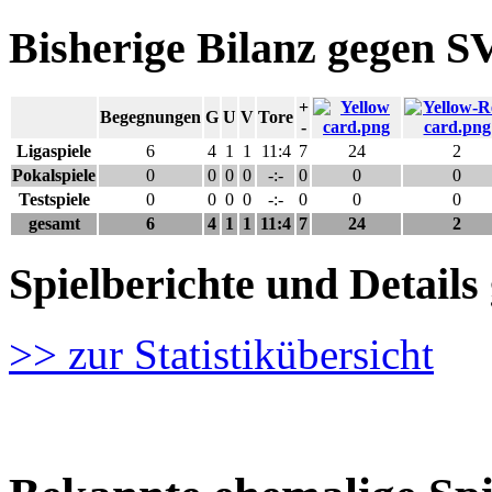
Bisherige Bilanz gegen 
+
Begegnungen
G
U
V
Tore
-
Ligaspiele
6
4
1
1
11:4
7
24
2
Pokalspiele
0
0
0
0
-:-
0
0
0
Testspiele
0
0
0
0
-:-
0
0
0
gesamt
6
4
1
1
11:4
7
24
2
Spielberichte und Detai
>> zur Statistikübersicht