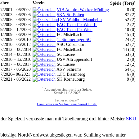
Jahre
Verein
1
Spiele (Tore)
07/2001 - 06/2002
VfB Admira Wacker Mödling
8 (0)
07/2003 - 06/2006
SKN St. Pölten
87 (2)
07/2006 - 06/2008
SV Waldhof Mannheim
52 (2)
07/2008 - 08/2008
FAC Team für Wien II
2 (2)
09/2008 - 12/2008
FAC Team für Wien
10 (0)
01/2009 - 06/2009
FC Mistelbach
15 (3)
07/2009 - 06/2010
1. Simmeringer SC
24 (2)
07/2010 - 06/2012
ASC Götzendorf
52 (7)
07/2012 – 06/2014
FC Mistelbach
44 (10)
07/2014 – 06/2016
SC Lassee
53 (3)
07/2016 – 12/2016
USV Altruppersdorf
2 (0)
01/2017 – 06/2017
SC Lassee
12 (2)
07/2017 - 06/2020
ASV Schrems
64 (1)
07/2020– 06/2021
1.FC Bisamberg
6 (0)
07/2021 - 06/2022
SK Korneuburg
9 (0)
1
Angegeben sind nur Liga-Spiele.
Stand: 11.08.2025
Fehler entdeckt?
Dann schicken Sie hier eine Korrektur ab.
r Spielzeit verpasste man mit Tabellenrang drei hinter Meister
SKU
bietsliga Nord/Nordwest abgestiegen war. Schilling wurde unter