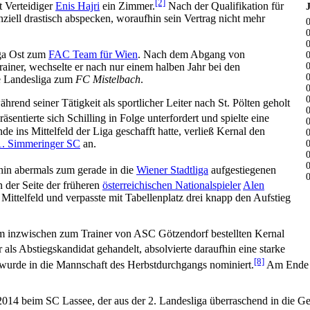
[2]
t Verteidiger
Enis Hajri
ein Zimmer.
Nach der Qualifikation für
ziell drastisch abspecken, woraufhin sein Vertrag nicht mehr
iga Ost zum
FAC Team für Wien
. Nach dem Abgang von
ainer, wechselte er nach nur einem halben Jahr bei den
he Landesliga zum
FC Mistelbach
.
rend seiner Tätigkeit als sportlicher Leiter nach St. Pölten geholt
äsentierte sich Schilling in Folge unterfordert und spielte eine
ins Mittelfeld der Liga geschafft hatte, verließ Kernal den
1. Simmeringer SC
an.
hin abermals zum gerade in die
Wiener Stadtliga
aufgestiegenen
 der Seite der früheren
österreichischen Nationalspieler
Alen
 Mittelfeld und verpasste mit Tabellenplatz drei knapp den Aufstieg
dem inzwischen zum Trainer von ASC Götzendorf bestellten Kernal
ls Abstiegskandidat gehandelt, absolvierte daraufhin eine starke
[8]
 wurde in die Mannschaft des Herbstdurchgangs nominiert.
Am Ende de
014 beim SC Lassee, der aus der 2. Landesliga überraschend in die Ge