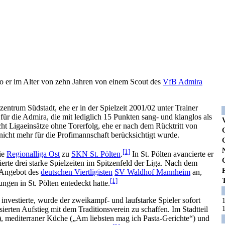
wo er im Alter von zehn Jahren von einem Scout des
VfB Admira
entrum Südstadt, ehe er in der Spielzeit 2001/02 unter Trainer
für die Admira, die mit lediglich 15 Punkten sang- und klanglos als
cht Ligaeinsätze ohne Torerfolg, ehe er nach dem Rücktritt von
nicht mehr für die Profimannschaft berücksichtigt wurde.
[1]
ie
Regionalliga Ost
zu
SKN St. Pölten
.
In St. Pölten avancierte er
te drei starke Spielzeiten im Spitzenfeld der Liga. Nach dem
 Angebot des
deutschen Viertligisten
SV Waldhof Mannheim
an,
[1]
ngen in St. Pölten entedeckt hatte.
investierte, wurde der zweikampf- und laufstarke Spieler sofort
ierten Aufstieg mit dem Traditionsverein zu schaffen. Im Stadtteil
“), mediterraner Küche („Am liebsten mag ich Pasta-Gerichte“) und