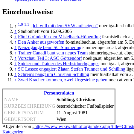
Einzelnachweise
1,0
1,1
↑
„Ich will mit dem SVW aufsteigen“
oberliga-fussball.
↑
Stadionheft vom 16.09.2006
↑
Fünf Gründe für den Mistelbach-Höhenflug
fc-mistelbach.at
↑
Den Anker ausgeworfen
fc-mistelbach.at, abgerufen am 5. 
↑
Neuzugänge beim SC Simmering
simmeringer-sc.at, abgeru
↑
Trainer Canadi baut sein neues Team
simmeringer-sc.at, abg
↑
Vorschau Teil 3: ASC Götzendorf
noeliga.at, abgerufen am 
↑
Spieler und Trainer des Herbstdurchganges
noeliga.at, abge
↑
SC Lassee engagiert Zlatar, Stefan Trunner und Schilling
liga
↑
Schrems bangt um Christian Schilling
meinfussball.at vom 2.
↑
Zwei Kracher kommen, zwei Urgesteine gehen
noen.at vom 
Personendaten
NAME
Schilling, Christian
KURZBESCHREIBUNG
österreichischer Fußballspieler
GEBURTSDATUM
11. August 1981
GEBURTSORT
Wien
Abgerufen von „
https://www.wikiwaldhof.org/index.php?title=Chris
Kategorien
: