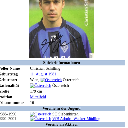
Spielerinformationen
Voller Name
Christian Schilling
Geburtstag
11. August
1981
Geburtsort
Wien,
Österreich
Nationalität
Österreich
Größe
179 cm
Position
Mittelfeld
Trikotnummer
16
Vereine in der Jugend
1988–1990
SC Siebenhirten
1990–2001
VfB Admira Wacker Mödling
Vereine als Aktiver