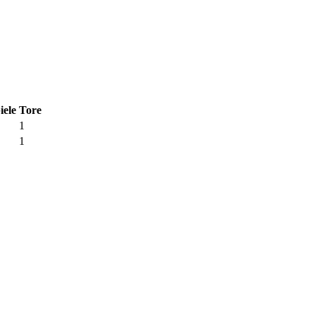
iele
Tore
1
1