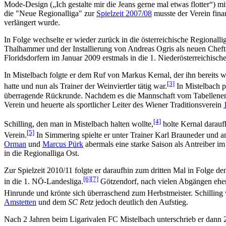
Mode-Design („Ich gestalte mir die Jeans gerne mal etwas flotter“) mi
die "Neue Regionalliga" zur
Spielzeit 2007/08
musste der Verein finan
verlängert wurde.
In Folge wechselte er wieder zurück in die österreichische Regionall
Thalhammer und der Installierung von Andreas Ogris als neuen Cheftr
Floridsdorfern im Januar 2009 erstmals in die 1. Niederösterreichisc
In Mistelbach folgte er dem Ruf von Markus Kernal, der ihn bereits wäh
[3]
hatte und nun als Trainer der Weinviertler tätig war.
In Mistelbach pr
überragende Rückrunde. Nachdem es die Mannschaft vom Tabellenende 
Verein und heuerte als sportlicher Leiter des Wiener Traditionsverein
[4]
Schilling, den man in Mistelbach halten wollte,
holte Kernal darauf
[5]
Verein.
In Simmering spielte er unter Trainer Karl Brauneder und an
Orman
und
Marcus Pürk
abermals eine starke Saison als Antreiber im
in die Regionalliga Ost.
Zur Spielzeit 2010/11 folgte er daraufhin zum dritten Mal in Folge 
[6]
[7]
in die 1. NÖ-Landesliga.
Götzendorf, nach vielen Abgängen eher a
Hinrunde und krönte sich überraschend zum Herbstmeister. Schilling
Amstetten
und dem
SC Retz
jedoch deutlich den Aufstieg.
Nach 2 Jahren beim Ligarivalen FC Mistelbach unterschrieb er dann 2