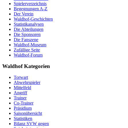
Spielerverzeichnis
Begegnungen A-Z
Der Verein
Waldhof-Geschichten
Statistikanalysen
Die Abteilungen
Die Sponsoren
Die Fanszene
Waldhof-Museum
Zufällige Seite
Waldhof-Forum
Waldhof Kategorien
Torwart
Abwehrspieler
Mittelfeld
Angriff
Trainer
Co-Trainer
Präsidium
Saisonübersicht
Statistiken
Bilanz SVW gegen