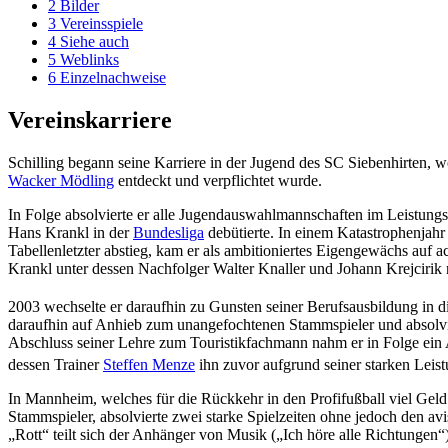
2
Bilder
3
Vereinsspiele
4
Siehe auch
5
Weblinks
6
Einzelnachweise
Vereinskarriere
Schilling begann seine Karriere in der Jugend des SC Siebenhirten, 
Wacker Mödling
entdeckt und verpflichtet wurde.
In Folge absolvierte er alle Jugendauswahlmannschaften im Leistungsz
Hans Krankl in der
Bundesliga
debütierte. In einem Katastrophenjahr 
Tabellenletzter abstieg, kam er als ambitioniertes Eigengewächs auf a
Krankl unter dessen Nachfolger Walter Knaller und Johann Krejcirik 
2003 wechselte er daraufhin zu Gunsten seiner Berufsausbildung in d
daraufhin auf Anhieb zum unangefochtenen Stammspieler und absolvier
Abschluss seiner Lehre zum Touristikfachmann nahm er in Folge ein
dessen Trainer
Steffen Menze
ihn zuvor aufgrund seiner starken Leistu
In Mannheim, welches für die Rückkehr in den Profifußball viel Geld 
Stammspieler, absolvierte zwei starke Spielzeiten ohne jedoch den avis
„Rott“ teilt sich der Anhänger von Musik („Ich höre alle Richtungen