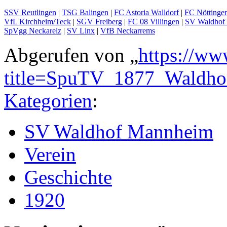
SSV Reutlingen
|
TSG Balingen
|
FC Astoria Walldorf
|
FC Nöttinge
VfL Kirchheim/Teck
|
SGV Freiberg
|
FC 08 Villingen
|
SV Waldhof
SpVgg Neckarelz
|
SV Linx
|
VfB Neckarrems
Abgerufen von „
https://ww
title=SpuTV_1877_Waldho
Kategorien
:
SV Waldhof Mannheim
Verein
Geschichte
1920