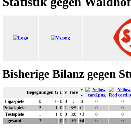
Statistik gegen Waldhof
Bisherige Bilanz gegen St
+
Begegnungen
G
U
V
Tore
-
Ligaspiele
0
0
0
0
-:-
0
0
0
Pokalspiele
2
1
0
1
6:5
+1
0
0
Testspiele
1
1
0
0
3:0
+3
0
0
gesamt
3
2
0
1
9:5
+4
0
0