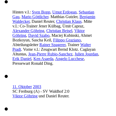
Hinten v.I.:
Sven Bopp
,
Umut Erdogan
,
Sebastian
Gau
,
Mario Göttlicher
. Matthias Gutzler,
Benjamin
Waldecker
,
Daniel Reuter
,
Christian Klaus
. Mitte
v.I.: Co-Trainer Jener Külbag, Ümit Capraz,
Alexander Göhring
,
Christian Beisel
,
Viktor
Göhring
,
David Szabo
, Maciej Kubinski, Ahmet
Bozkoyun, Sascha Keil,
Filippo Graziano
,
Abteilungsleiter
Rainer Spagerer
, Trainer
Walter
Pradt
. Vorne v.l.: Zeugwart Bernd Klotz. Caglayan
Altuntas,
Jean-Pierre Rubio-Sanchez
,
Julien Jourdan
,
Erik Daniel
,
Ken Asaeda
,
Angelo Lucchese
,
Pressewart Ronald Ding.
11. Oktober
2003
SC Freiburg (A) - SV Waldhof 2:0
Viktor Göhring
und
Daniel Reuter
.