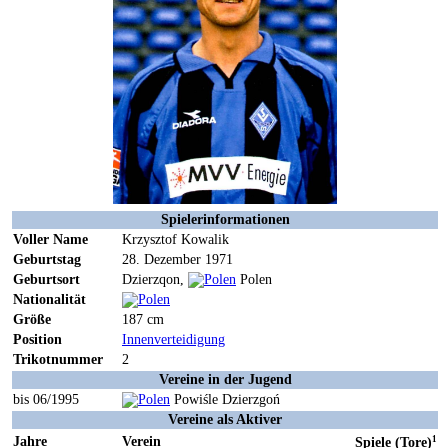
Spielerinformationen
Voller Name
Krzysztof Kowalik
Geburtstag
28. Dezember 1971
Geburtsort
Dzierzqon,
Polen
Nationalität
Größe
187 cm
Position
Innenverteidigung
Trikotnummer
2
Vereine in der Jugend
bis 06/1995
Powiśle Dzierzgoń
Vereine als Aktiver
Jahre
Verein
1
Spiele (Tore)