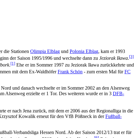
er die Stationen
Olimpia Elbląg
und
Polonia Elbląg
, kam er 1993
[3]
Beginn der Saison 1995/1996 und wechselte dann zu
Jeziorak Iława
.
[1]
bork
.
Ehe er im Sommer 1997 zu Jeziorak Iława zurückkehrte und
sammen mit dem Ex-Waldhöfer
Frank Schön
- zum ersten Mal für
FC
a Nord und danach wechselte er im Sommer 2002 an den Alsenweg
am Alsenweg erzielte er 1 Tor. Des weiteren wurde er in 3
DFB-
te er nach Jena zurück, mit dem er 2006 aus der Regionalliga in die
 Krzysztof Kowalik erneut für den VfB Pößneck in der
Fußball-
ßball-Verbandsliga Hessen Nord. Ab der Saison 2012/13 trat er für
[6]