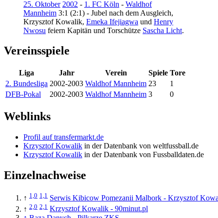
25. Oktober
2002
-
1. FC Köln
-
Waldhof
Mannheim
3:1 (2:1) - Jubel nach dem Ausgleich,
Krzysztof Kowalik
,
Emeka Ifejiagwa
und
Henry
Nwosu
feiern Kapitän und Torschütze
Sascha Licht
.
Vereinsspiele
Liga
Jahr
Verein
Spiele
Tore
2. Bundesliga
2002-2003
Waldhof Mannheim
23
1
DFB-Pokal
2002-2003
Waldhof Mannheim
3
0
Weblinks
Profil auf transfermarkt.de
Krzysztof Kowalik
in der Datenbank von weltfussball.de
Krzysztof Kowalik
in der Datenbank von Fussballdaten.de
Einzelnachweise
1,0
1,1
↑
Serwis Kibicow Pomezanii Malbork - Krzysztof Kowa
2,0
2,1
↑
Krzysztof Kowalik - 90minut.pl
↑
Baza Danych - Pilkarze ZKS