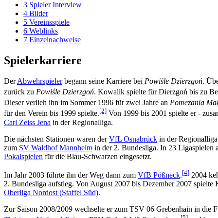
3
Spieler Interview
4
Bilder
5
Vereinsspiele
6
Weblinks
7
Einzelnachweise
Spielerkarriere
Der
Abwehrspieler
begann seine Karriere bei
Powiśle Dzierzgoń
. Üb
zurück zu
Powiśle Dzierzgoń
. Kowalik spielte für Dierzgoń bis zu 
Dieser verlieh ihn im Sommer 1996 für zwei Jahre an
Pomezania Mał
[2]
für den Verein bis 1999 spielte.
Von 1999 bis 2001 spielte er - zu
Carl Zeiss Jena
in der Regionalliga.
Die nächsten Stationen waren der
VfL Osnabrück
in der Regionallig
zum
SV Waldhof Mannheim
in der 2. Bundesliga. In 23 Ligaspielen 
Pokalspielen
für die Blau-Schwarzen eingesetzt.
[4]
Im Jahr 2003 führte ihn der Weg dann zum
VfB Pößneck
.
2004 kehr
2. Bundesliga aufstieg. Von August 2007 bis Dezember 2007 spielte
Oberliga Nordost (Staffel Süd)
.
Zur Saison 2008/2009 wechselte er zum TSV 06 Grebenhain in die Fu
[5]