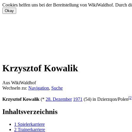
Cookies helfen uns bei der Bereitstellung von WikiWaldhof. Durch di
Krzysztof Kowalik
Aus WikiWaldhof
Wechseln zu:
Navigation
,
Suche
[2
Krzysztof Kowalik
(*
28. Dezember
1971
(54) in Dzierzqon/Polen
Inhaltsverzeichnis
1
Spielerkarriere
2
Trainerkarriere