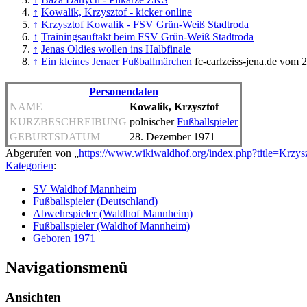
↑
Kowalik, Krzysztof - kicker online
↑
Krzysztof Kowalik - FSV Grün-Weiß Stadtroda
↑
Trainingsauftakt beim FSV Grün-Weiß Stadtroda
↑
Jenas Oldies wollen ins Halbfinale
↑
Ein kleines Jenaer Fußballmärchen
fc-carlzeiss-jena.de vom 
Personendaten
NAME
Kowalik, Krzysztof
KURZBESCHREIBUNG
polnischer
Fußballspieler
GEBURTSDATUM
28. Dezember 1971
Abgerufen von „
https://www.wikiwaldhof.org/index.php?title=Krz
Kategorien
:
SV Waldhof Mannheim
Fußballspieler (Deutschland)
Abwehrspieler (Waldhof Mannheim)
Fußballspieler (Waldhof Mannheim)
Geboren 1971
Navigationsmenü
Ansichten