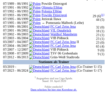
07/1989 - 06/1991
Powiśle Dzierzgoń
07/1991 - 06/1992
Olimpia Elbląg
07/1992 - 06/1993
Polonia Elbląg
07/1993 - 06/1995
Powiśle Dzierzgoń
[1]
29 (6)
07/1995 - 06/1999
Jeziorak Iława
44 (5)
07/1995 - 06/1997
→ Pomezania Malbork (Leihe)
07/1999 - 06/2001
FC Carl Zeiss Jena
32 (0)
07/2001 - 06/2002
VfL Osnabrück
18 (1)
07/2002 - 06/2003
Waldhof Mannheim
23 (1)
07/2003 - 06/2004
VfB Pößneck
23 (1)
03/2007 - 04/2007
FC Carl Zeiss Jena
II
23 (0)
07/2004 - 06/2007
FC Carl Zeiss Jena
65 (4)
07/2007 - 12/2007
VfB Pößneck
9 (0)
01/2008 - 07/2009
TSV 06 Grebenhain
9 (1)
07/2012 - 06/2013
Grün-Weiß Stadtroda
Stationen als Trainer
03/2019 -
FC Carl Zeiss Jena
(Co-Trainer U-15)
07/2023 - 06/2024
FC Carl Zeiss Jena
(Co-Trainer U-17)
1
Angegeben sind nur Liga-Spiele.
Stand: 10. April 2020
Fehler entdeckt?
Dann schicken Sie hier eine Korrektur ab.