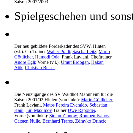
Saison 2002/2003
Spielgeschehen und sons
Der neu gebildete Förderkader des SVW. Hinten
(v.l.): Co-Trainer
Walter Pradt
,
Sascha Leitz
,
Mario
Göttlicher
,
Hamodi Oda
,
Frank Laviani
, Cheftrainer
Andre Egli
; Vorne (v.l.):
Umut Erdogan
,
Hakan
Atik
,
Christian Beisel
.
Die Neuzugänge des SV Waldhof Mannheim für die
Saison 2001/02 Hinten (von links):
Mario Göttlicher
,
Frank Laviani
,
Matos Pereira Everaldo
,
Sebastian
Kaul
,
Juri Maximov
Trainer
Uwe Rapolder
.
Vorne (von links):
Stefan Zinnow
,
Roumen Ivanov
,
Carsten Nulle
,
Bernhard Trares
,
Zdravko Drincic