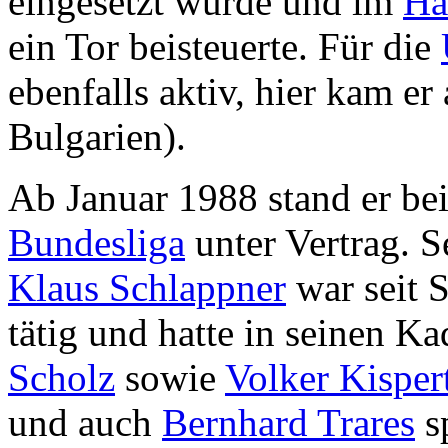
eingesetzt wurde und im
Ha
ein Tor beisteuerte. Für die
ebenfalls aktiv, hier kam e
Bulgarien).
Ab Januar 1988 stand er b
Bundesliga
unter Vertrag. S
Klaus Schlappner
war seit 
tätig und hatte in seinen K
Scholz
sowie
Volker Kisper
und auch
Bernhard Trares
sp