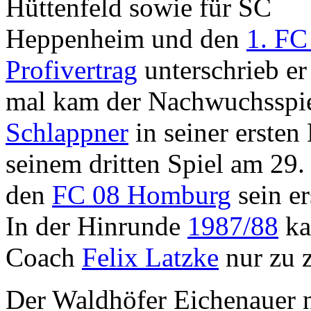
Hüttenfeld sowie für SC
Heppenheim und den
1. FC
Profivertrag
unterschrieb e
mal kam der Nachwuchsspie
Schlappner
in seiner ersten
seinem dritten Spiel am 29
den
FC 08 Homburg
sein er
In der Hinrunde
1987/88
ka
Coach
Felix Latzke
nur zu z
Der Waldhöfer Eichenauer