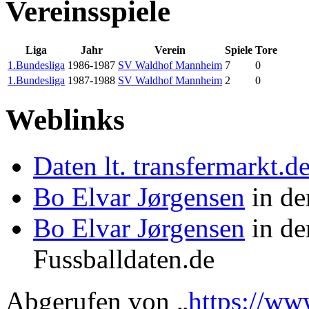
Vereinsspiele
Liga
Jahr
Verein
Spiele
Tore
1.Bundesliga
1986-1987
SV Waldhof Mannheim
7
0
1.Bundesliga
1987-1988
SV Waldhof Mannheim
2
0
Weblinks
Daten lt. transfermarkt.d
Bo Elvar Jørgensen
in de
Bo Elvar Jørgensen
in de
Fussballdaten.de
Abgerufen von „
https://ww