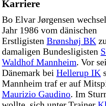
Karriere
Bo Elvar Jørgensen wechsel
Jahr 1986 vom dänischen
Erstligisten
Brønshøj BK
z
damaligen Bundesligisten
Waldhof Mannheim
. Vor s
Dänemark bei
Hellerup IK
Mannheim traf er auf Mitsp
Maurizio Gaudino
. Im Stu
wollte, sich unter Trainer
Kl